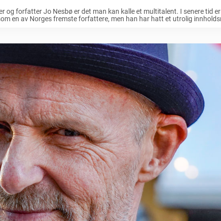
r og forfatter Jo Nesbø er det man kan kalle et multitalent. I senere tid 
som en av Norges fremste forfattere, men han har hatt et utrolig innholdsrik