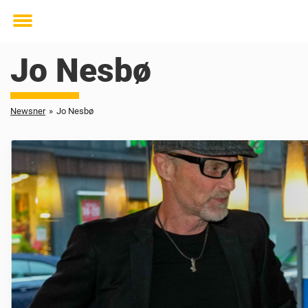
Toggle
menu
Jo Nesbø
Newsner
»
Jo Nesbø