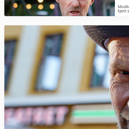
Musike
kjent 