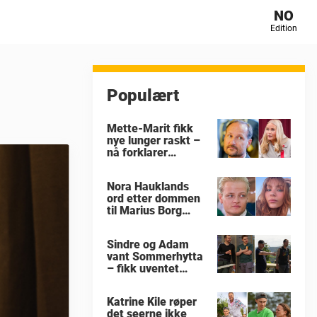
NO
Edition
Populært
Mette-Marit fikk
nye lunger raskt –
nå forklarer
eksperten hvorfor
Nora Hauklands
ord etter dommen
til Marius Borg
Høiby
Sindre og Adam
vant Sommerhytta
– fikk uventet
beskjed
Katrine Kile røper
det seerne ikke