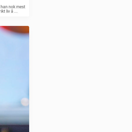
er han nok mest
t liv å ...