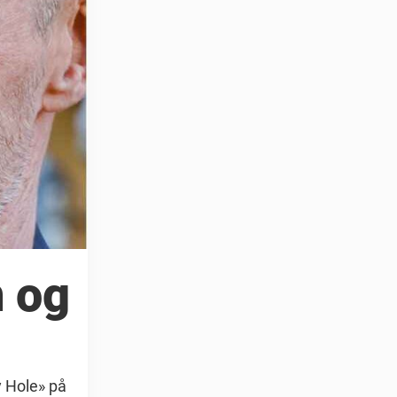
n og
y Hole» på