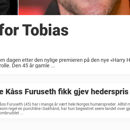
for Tobias
 om dagen etter den nylige premieren på den nye «Harry H
rolle. Den 45 år gamle ...
e Kåss Furuseth fikk gjev hederspris
åss Furuseth (45) har i mange år vært hele Norges humørspreder. Alltid m
 som regel en punchline i bakhånd, har hun begeistret seere landet over gj
ombruddet ...