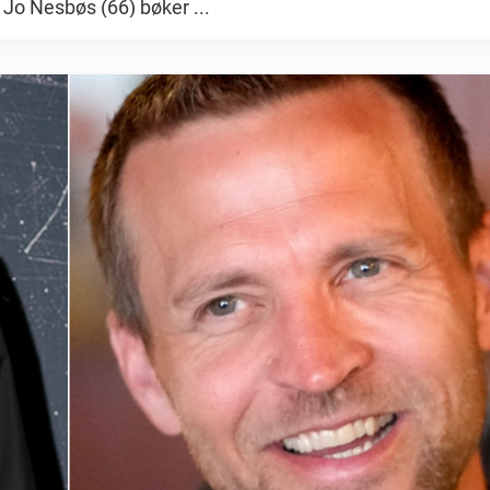
 Jo Nesbøs (66) bøker ...