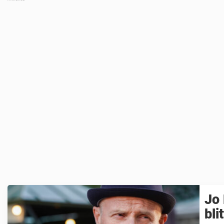
Jo
bli