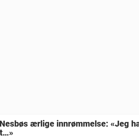
 Nesbøs ærlige innrømmelse: «Jeg h
tt…»