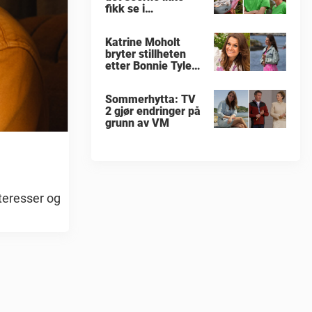
fikk se i
«Sommerhytta»
Katrine Moholt
bryter stillheten
etter Bonnie Tylers
død
Sommerhytta: TV
2 gjør endringer på
grunn av VM
teresser og