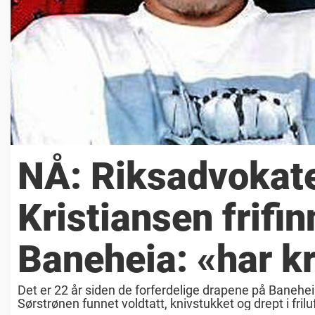
NÅ: Riksadvokat
Kristiansen frifi
Baneheia: «har k
Det er 22 år siden de forferdelige drapene på Banehei
Sørstrønen funnet voldtatt, knivstukket og drept i fril