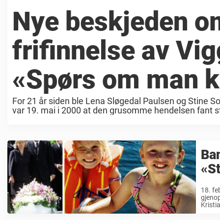
Nye beskjeden om
frifinnelse av Vi
«Spørs om man k
For 21 år siden ble Lena Sløgedal Paulsen og Stine So
var 19. mai i 2000 at den grusomme hendelsen fant 
Ba
«S
18. fe
gjeno
Kristi