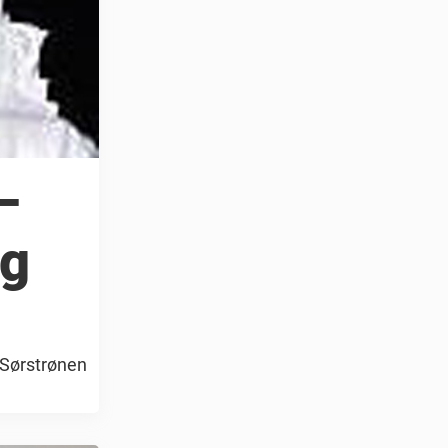
–
eg
 Sørstrønen