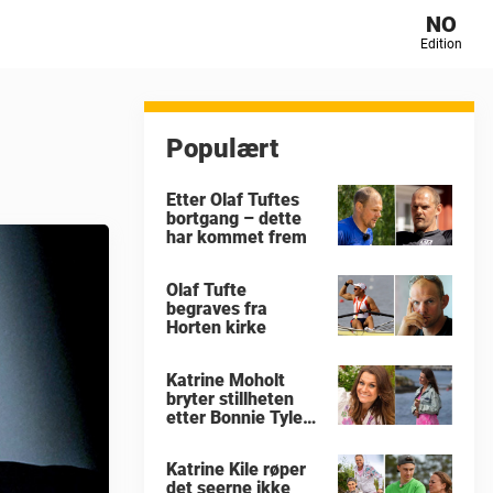
NO
Edition
Populært
Etter Olaf Tuftes
bortgang – dette
har kommet frem
Olaf Tufte
begraves fra
Horten kirke
Katrine Moholt
bryter stillheten
etter Bonnie Tylers
død
Katrine Kile røper
det seerne ikke