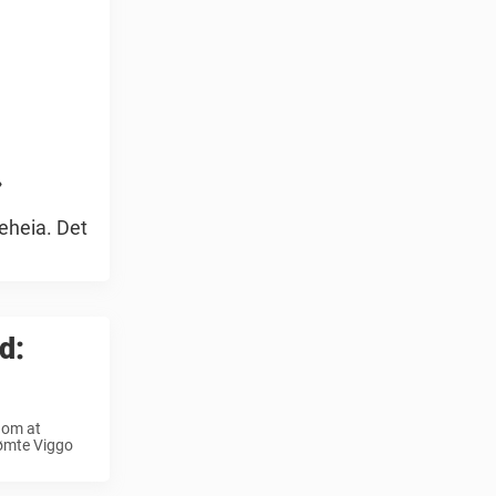
»
neheia. Det
d:
 om at
dømte Viggo