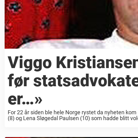
Viggo Kristiansen
før statsadvokat
er…»
For 22 år siden ble hele Norge rystet da nyheten kom 
(8) og Lena Sløgedal Paulsen (10) som hadde blitt vold