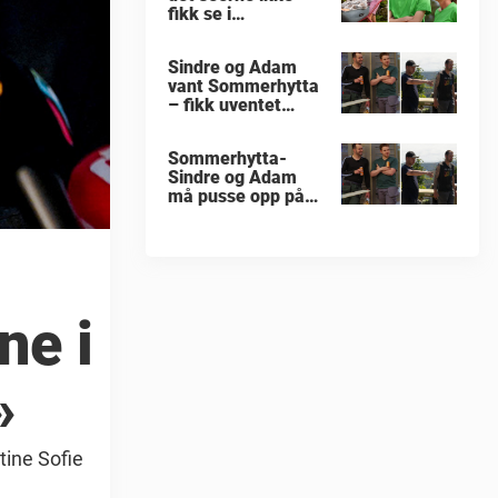
fikk se i
«Sommerhytta»
Sindre og Adam
vant Sommerhytta
– fikk uventet
beskjed
Sommerhytta-
Sindre og Adam
må pusse opp på
nytt
ne i
»
tine Sofie