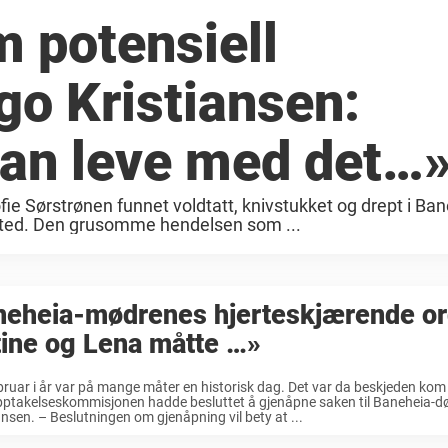
 potensiell
ggo Kristiansen:
an leve med det…
fie Sørstrønen funnet voldtatt, knivstukket og drept i Ba
sted. Den grusomme hendelsen som ...
neheia-mødrenes hjerteskjærende or
tine og Lena måtte …»
bruar i år var på mange måter en historisk dag. Det var da beskjeden kom
pptakelseskommisjonen hadde besluttet å gjenåpne saken til Baneheia-
ansen. – Beslutningen om gjenåpning vil bety at ...