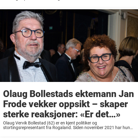
ledet KRF, og før det var hun landbruks- og matminister i Erna
Solbergs regjering 2019-2021. Det norske folk ...
Olaug Bollestads ektemann Jan
Frode vekker oppsikt – skaper
sterke reaksjoner: «Er det…»
Olaug Vervik Bollestad (62) er en kjent politiker og
stortingsrepresentant fra Rogaland. Siden november 2021 har hun
ledet KRF, og før det var hun landbruks- og matminister i Erna
Solbergs regjering 2019-2021. Det norske folk ...