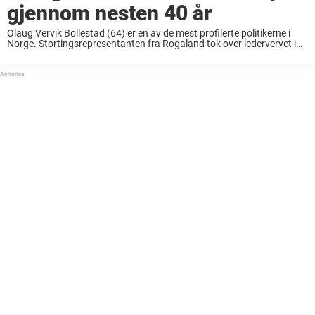
gjennom nesten 40 år
Olaug Vervik Bollestad (64) er en av de mest profilerte politikerne i
Norge. Stortingsrepresentanten fra Rogaland tok over ledervervet i
Kristelig Folkeparti i november 2021. Før det hadde hun en sentral
rolle i Erna Solbergs ...