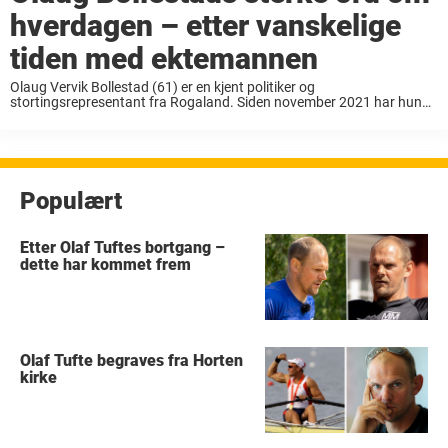
hverdagen – etter vanskelige
tiden med ektemannen
Olaug Vervik Bollestad (61) er en kjent politiker og
stortingsrepresentant fra Rogaland. Siden november 2021 har hun
ledet KRF, og før det var hun landbruks- og matminister i Erna
Solbergs regjering 2019-2021. Det norske folk ...
Populært
Etter Olaf Tuftes bortgang –
dette har kommet frem
Olaf Tufte begraves fra Horten
kirke