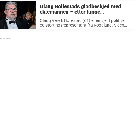
Olaug Bollestads gladbeskjed med
ektemannen – etter tunge
sykdomstiden
Olaug Vervik Bollestad (61) er en kjent politiker
og stortingsrepresentant fra Rogaland. Siden
november 2021 har hun ledet KRF, og før det var
hun landbruks- og matminister i Erna Solbergs
regjering 2019-2021. Det norske folk ...