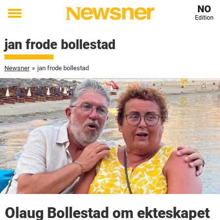
NO
Edition
Toggle
menu
jan frode bollestad
Newsner
»
jan frode bollestad
Olaug Bollestad om ekteskapet