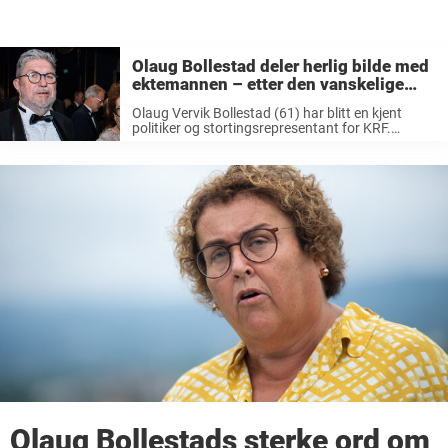
Olaug Bollestad deler herlig bilde med
ektemannen – etter den vanskelige
tiden
Olaug Vervik Bollestad (61) har blitt en kjent
politiker og stortingsrepresentant for KRF.
Rogalendingen har siden november 2021 ledet
partiet, og i 2019-2021 var hun landbruks- og
matminister i Erna Solbergs regjering. I tillegg har
...
Olaug Bollestads sterke ord om