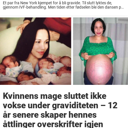
Et par fra New York kjempet for å bli gravide. Til slutt lyktes de,
gjennom IVF-behandling. Men tiden etter fødselen ble den dansen på
roser som de hadde håpet på. Ikke engang i nærheten, faktisk. ...
Kvinnens mage sluttet ikke
vokse under graviditeten – 12
år senere skaper hennes
åttlinger overskrifter igjen