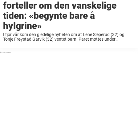
forteller om den vanskelige
tiden: «begynte bare å
hylgrine»
I fjor vår kom den gledelige nyheten om at Lene Sleperud (32) og
Tonje Frøystad Garvik (32) ventet barn. Paret møttes under
innspillingen av «Farmen» i 2018, hvor det var Tonje som til slutt vant
...