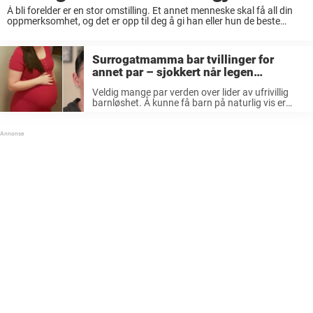
Å bli forelder er en stor omstilling. Et annet menneske skal få all din
oppmerksomhet, og det er opp til deg å gi han eller hun de beste
forutsetninger i livet. Når en kvinne blir ...
Surrogatmamma bar tvillinger for
annet par – sjokkert når legen
meddeler at ene gutten er hennes
Veldig mange par verden over lider av ufrivillig
barnløshet. Å kunne få barn på naturlig vis er
langt i fra en selvfølge. Genfeil hos kvinnen eller
mannen kan være en årsak, men det kan også ...