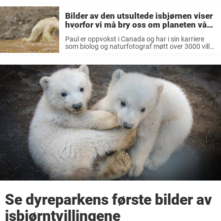
Bilder av den utsultede isbjørnen viser
hvorfor vi må bry oss om planeten vår
NÅ!
Paul er oppvokst i Canada og har i sin karriere
som biolog og naturfotograf møtt over 3000 ville
isbjørner, men bildene han delte nå i desember
var ikke et vakkert syn. – Vi sto der ...
Se dyreparkens første bilder av
isbjørntvillingene