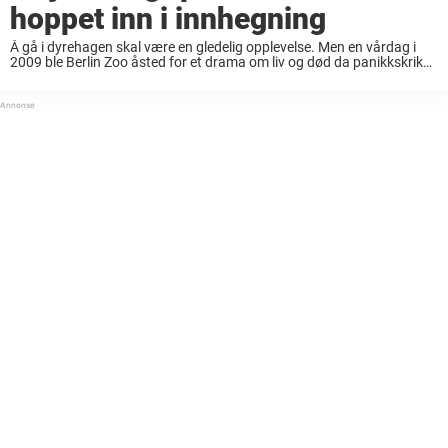
hoppet inn i innhegning
Å gå i dyrehagen skal være en gledelig opplevelse. Men en vårdag i
2009 ble Berlin Zoo åsted for et drama om liv og død da panikkskrik
brøt ut ved isbjørninnhegningen. Besøkende i Berlin Zoo ...