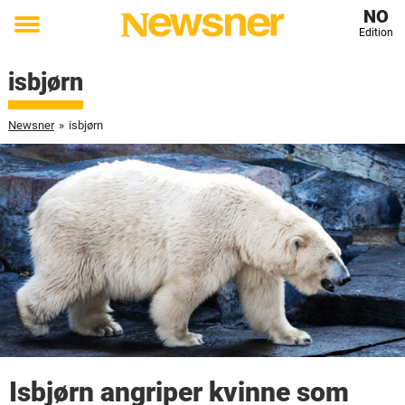
NO
Edition
Toggle
menu
isbjørn
Newsner
»
isbjørn
Isbjørn angriper kvinne som