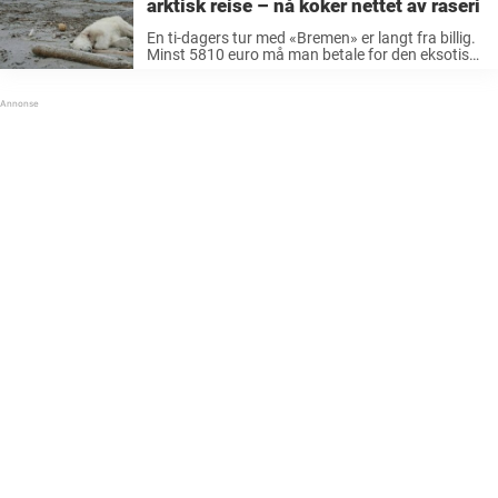
arktisk reise – nå koker nettet av raseri
En ti-dagers tur med «Bremen» er langt fra billig.
Minst 5810 euro må man betale for den eksotiske
reisen. Hapag-Lloyd Cruises, firmaet som
arrangerer reisene, lovte dessuten en ekstra
opplevelse: Å få se isbjørner. Angrepet ...