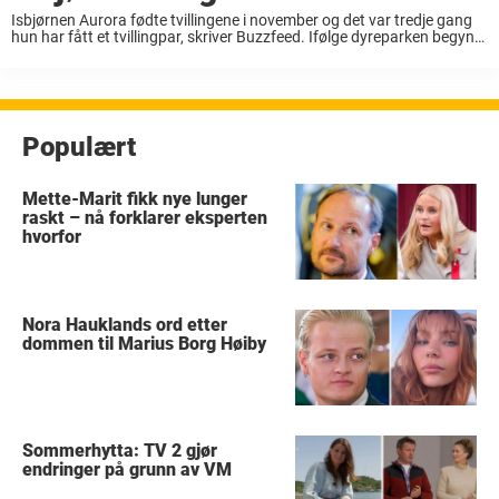
Isbjørnen Aurora fødte tvillingene i november og det var tredje gang
hun har fått et tvillingpar, skriver Buzzfeed. Ifølge dyreparken begynte
isbjørnene å gå i januar og de elsker nå å løpe rundt og klatre. ...
Populært
Mette-Marit fikk nye lunger
raskt – nå forklarer eksperten
hvorfor
Nora Hauklands ord etter
dommen til Marius Borg Høiby
Sommerhytta: TV 2 gjør
endringer på grunn av VM