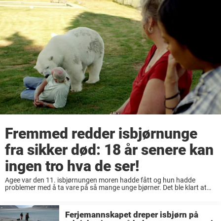
Fremmed redder isbjørnunge
fra sikker død: 18 år senere kan
ingen tro hva de ser!
Agee var den 11. isbjørnungen moren hadde fått og hun hadde
problemer med å ta vare på så mange unge bjørner. Det ble klart at
Agee trengte et nytt hjem. Mark som hadde jobbet mye ...
Ferjemannskapet dreper isbjørn på