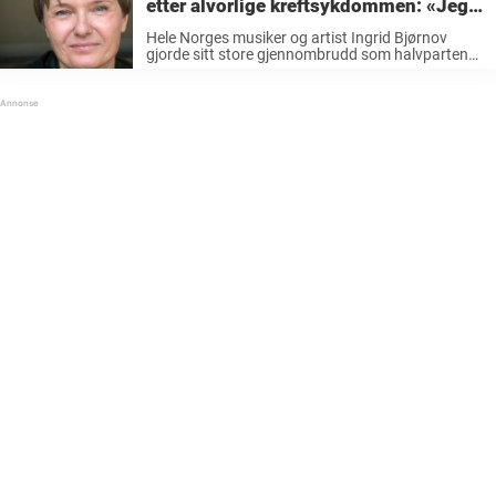
etter alvorlige kreftsykdommen: «Jeg
er…»
Hele Norges musiker og artist Ingrid Bjørnov
gjorde sitt store gjennombrudd som halvparten
av Dollie de Luxe. Den andre delen av popduoen
var Benedicte Adrian, siden har hun gjort en hel
del i sin musikalske karriere. Blant ...