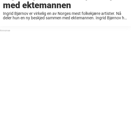
med ektemannen
Ingrid Bjørnov er virkelig en av Norges mest folkekjære artister. Nå
deler hun en ny beskjed sammen med ektemannen. Ingrid Bjørnov har
vært komponist, kapellmester og arrangør for både teater og TV. Men
rundt årtusenskiftet ...