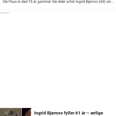
Ole Paus er død 76 år gammel. Nå deler artist Ingrid Bjørnov (60) sin
kondolanse. Det skrev sønnen Marcus Paus på Facebook. – Takk for
hvert bidige øyeblikk ...
Ingrid Bjørnov fyller 61 år – ærlige