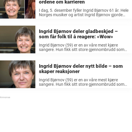
ordene om karrieren
I dag, 5. desember fyller Ingrid Bjørnov 61 år. Hele
Norges musiker og artist Ingrid Bjørnov gjorde
sitt store gjennombrudd som halvparten av Dollie
de Luxe. Den andre delen av popduoen
var Benedicte Adrian, siden har hun ...
Ingrid Bjørnov deler gladbeskjed –
som får folk til å reagere: «Wow»
Ingrid Bjørnov (59) er en av våre mest kjære
sangere. Hun fikk sitt store gjennombrudd som
halvparten av duoen Dollie de Luxe på 80-tallet.
Bjørnov har en allsidig musikkbakgrunn, og har
jobbet som komponist, kapellmester ...
Ingrid Bjørnov deler nytt bilde – som
skaper reaksjoner
Ingrid Bjørnov (59) er en av våre mest kjære
sangere. Hun fikk sitt store gjennombrudd som
halvparten av duoen Dollie de Luxe på 80-tallet.
Ingrid Bjørnov har en allsidig musikkbakgrunn, og
har jobbet som komponist, ...