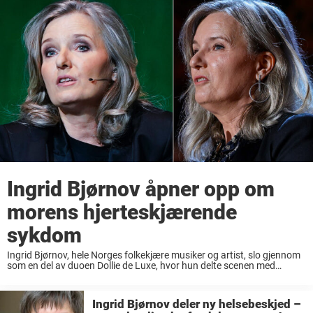
Ingrid Bjørnov åpner opp om
morens hjerteskjærende
sykdom
Ingrid Bjørnov, hele Norges folkekjære musiker og artist, slo gjennom
som en del av duoen Dollie de Luxe, hvor hun delte scenen med
Benedicte Adrian. Etter suksessen med Dollie de Luxe har Bjørnov
hatt en ...
Ingrid Bjørnov deler ny helsebeskjed –