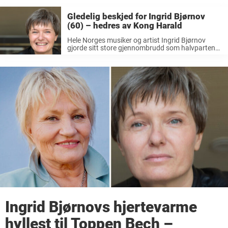
Gledelig beskjed for Ingrid Bjørnov
(60) – hedres av Kong Harald
Hele Norges musiker og artist Ingrid Bjørnov
gjorde sitt store gjennombrudd som halvparten
av Dollie de Luxe. Den andre delen av popduoen
var Benedicte Adrian, siden har hun gjort en hel
del i sin musikalske karriere. Blant ...
Ingrid Bjørnovs hjertevarme
hyllest til Toppen Bech –