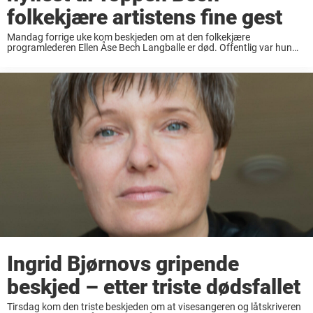
folkekjære artistens fine gest
Mandag forrige uke kom beskjeden om at den folkekjære
programlederen Ellen Åse Bech Langballe er død. Offentlig var hun
mest kjent som NRK-veteranen Toppen Bech. Bech sovnet inn natt til
5. februar og ble 84 år ...
Ingrid Bjørnovs gripende
beskjed – etter triste dødsfallet
Tirsdag kom den triste beskjeden om at visesangeren og låtskriveren