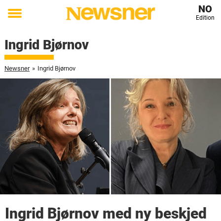
NO
Edition
Toggle
menu
Ingrid Bjørnov
Newsner
»
Ingrid Bjørnov
Ingrid Bjørnov med ny beskjed