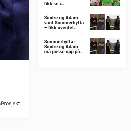
fikk se i
«Sommerhytta»
Sindre og Adam
vant Sommerhytta
– fikk uventet
beskjed
Sommerhytta-
Sindre og Adam
må pusse opp på
nytt
«Prosjekt