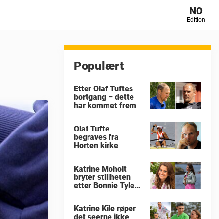
NO
Edition
Populært
Etter Olaf Tuftes
bortgang – dette
har kommet frem
Olaf Tufte
begraves fra
Horten kirke
Katrine Moholt
bryter stillheten
etter Bonnie Tylers
død
Katrine Kile røper
det seerne ikke