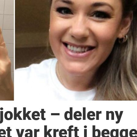
sjokket – deler ny
t var kreft i begg