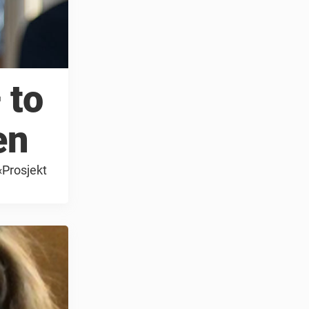
 to
en
«Prosjekt