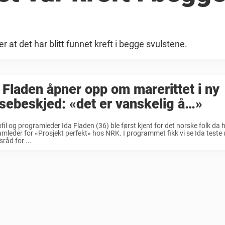
r at det har blitt funnet kreft i begge svulstene.
 Fladen åpner opp om marerittet i ny
sebeskjed: «det er vanskelig å…»
fil og programleder Ida Fladen (36) ble først kjent for det norske folk da 
mleder for «Prosjekt perfekt» hos NRK. I programmet fikk vi se Ida teste u
lsråd for ...