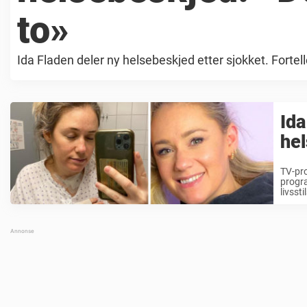
to»
Ida Fladen deler ny helsebeskjed etter sjokket. Fortelle
Ida
hel
TV-pro
progra
livssti