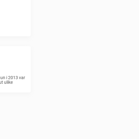
hun i 2013 var
t ulike