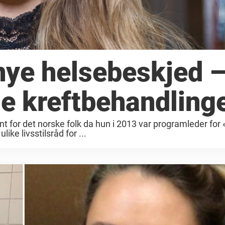
nye helsebeskjed –
ge kreftbehandling
ent for det norske folk da hun i 2013 var programleder for 
ike livsstilsråd for ...