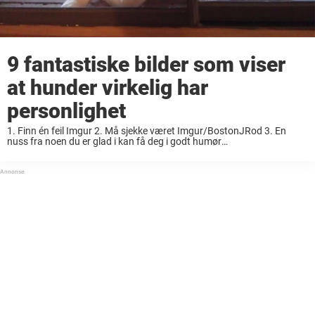
9 fantastiske bilder som viser
at hunder virkelig har
personlighet
1. Finn én feil Imgur 2. Må sjekke været Imgur/BostonJRod 3. En
nuss fra noen du er glad i kan få deg i godt humør
Imgur/mdrasshedurrahman 4. Det er ikke alltid like lett å skjule ...