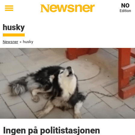
NO
Edition
Toggle
menu
husky
Newsner
»
husky
Ingen på politistasjonen