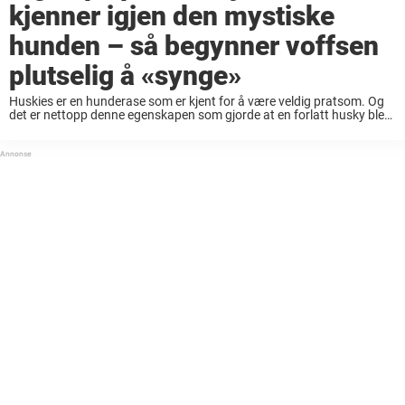
kjenner igjen den mystiske
hunden – så begynner voffsen
plutselig å «synge»
Huskies er en hunderase som er kjent for å være veldig pratsom. Og
det er nettopp denne egenskapen som gjorde at en forlatt husky ble
gjenforent med eieren for noen år siden. LES MER: Hunden ...