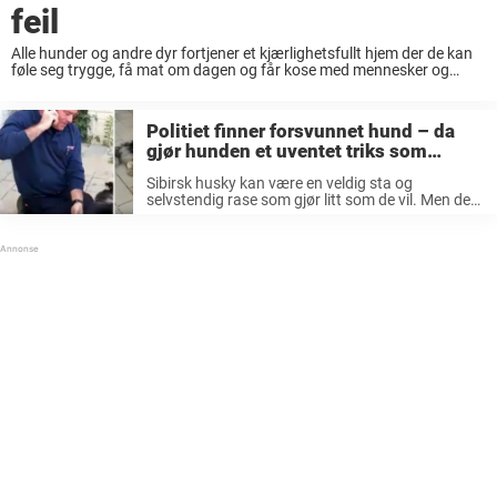
feil
Alle hunder og andre dyr fortjener et kjærlighetsfullt hjem der de kan
føle seg trygge, få mat om dagen og får kose med mennesker og
andre dyr. Dessverre er ikke dette tilfellet for alle, og ...
Politiet finner forsvunnet hund – da
gjør hunden et uventet triks som
avslører hvem han tilhører
Sibirsk husky kan være en veldig sta og
selvstendig rase som gjør litt som de vil. Men de
er også kjent for sitt vakre utseende og at de
bjeffer/snakker og uler mye. Akkurat denne
huskyen ...