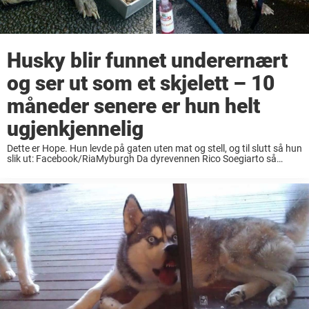
Husky blir funnet underernært
og ser ut som et skjelett – 10
måneder senere er hun helt
ugjenkjennelig
Dette er Hope. Hun levde på gaten uten mat og stell, og til slutt så hun
slik ut: Facebook/RiaMyburgh Da dyrevennen Rico Soegiarto så
henne, kunne han ikke la være å hjelpe den stakkars hunden. ...