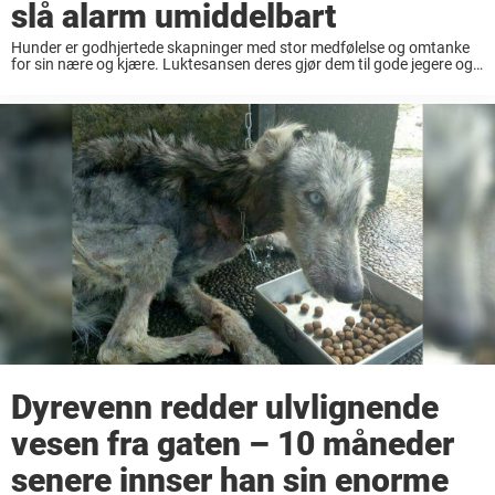
slå alarm umiddelbart
Hunder er godhjertede skapninger med stor medfølelse og omtanke
for sin nære og kjære. Luktesansen deres gjør dem til gode jegere og
det var nettopp dette som gjorde huskyen Hel fra England til en helt.
...
Dyrevenn redder ulvlignende
vesen fra gaten – 10 måneder
senere innser han sin enorme