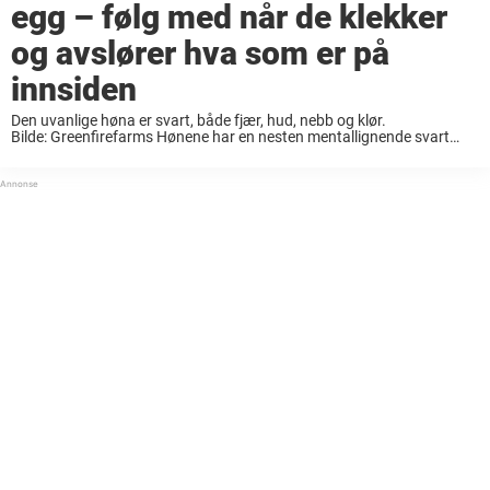
egg – følg med når de klekker
og avslører hva som er på
innsiden
Den uvanlige høna er svart, både fjær, hud, nebb og klør.
Bilde: Greenfirefarms Hønene har en nesten mentallignende svart
farge. Fjærene deres skinner nesten. Vakre eller hva?
Bilde: Greenfirefarms Hønenes farge har en helt naturlig forklaring. ...