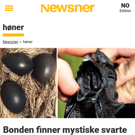
NO
Edition
Toggle
menu
høner
Newsner
»
høner
Bonden finner mystiske svarte