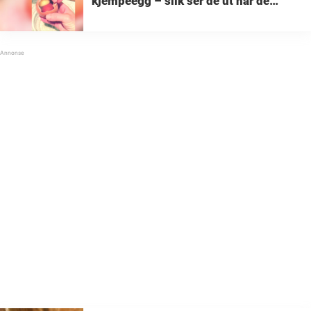
kjempeegg – slik ser de ut når de
knekkes