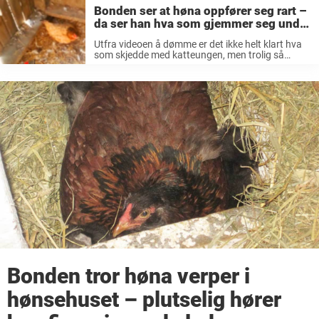
Bonden ser at høna oppfører seg rart –
da ser han hva som gjemmer seg under
henne
Utfra videoen å dømme er det ikke helt klart hva
som skjedde med katteungen, men trolig så
bonden til at den fikk skikkelig mat og et trygt
hjem. Dyr har virkelig en unik evne til ...
Bonden tror høna verper i
hønsehuset – plutselig hører