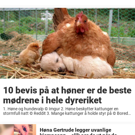
Panda 4. Høne med duer © Pinterest 5. Høna er barnevakt ...
10 bevis på at høner er de beste
mødrene i hele dyreriket
1. Høne og hundevalp © Imgur 2. Høne beskytter kattunger en
stormfull natt © Reddit 3. Mange kattunger å holde styr på © Bored
Panda 4. Høne med duer © Pinterest 5. Høna er barnevakt ...
Høna Gertrude legger uvanlige