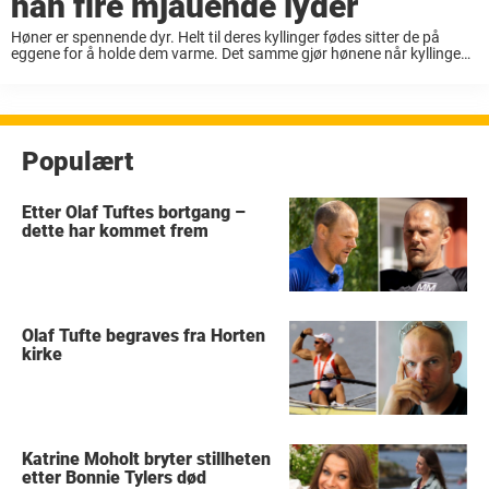
han fire mjauende lyder
Høner er spennende dyr. Helt til deres kyllinger fødes sitter de på
eggene for å holde dem varme. Det samme gjør hønene når kyllingene
fortsatt er ømtålige og små, og nettopp har blitt født.
Bildekilde: Imgur/virnovus ...
Populært
Etter Olaf Tuftes bortgang –
dette har kommet frem
Olaf Tufte begraves fra Horten
kirke
Katrine Moholt bryter stillheten
etter Bonnie Tylers død