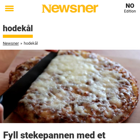
NO
Edition
Toggle
menu
hodekål
Newsner
»
hodekål
Fyll stekepannen med et