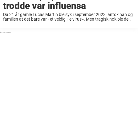
trodde var influensa
Da 21 år gamle Lucas Martin ble syk i september 2023, antok han og
familien at det bare var «et veldig ille virus». Men tragisk nok ble de
snart tvunget til å ta farvel med ...