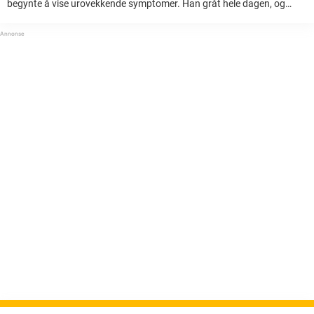
begynte å vise urovekkende symptomer. Han gråt hele dagen, og
huden fikk en skummel nyanse av rødt, og han var glovarm. Hun
stolte ...