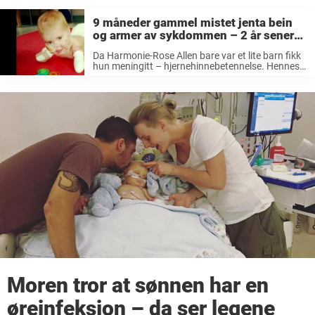
9 måneder gammel mistet jenta bein
og armer av sykdommen – 2 år senere
viser Harmonie hvor sterk hun er
Da Harmonie-Rose Allen bare var et lite barn fikk
hun meningitt – hjernehinnebetennelse. Hennes
foreldre tok henne med til sykehuset sepetember
2015. Da hadde det bare gått noen dager siden
jenta hadde tatt sine aller ...
Moren tror at sønnen har en
øreinfeksjon – da ser legene