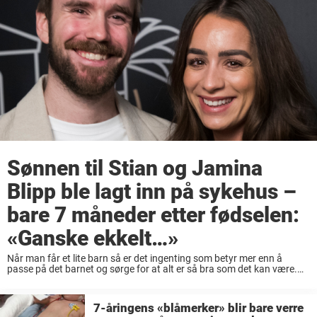
Sønnen til Stian og Jamina
Blipp ble lagt inn på sykehus –
bare 7 måneder etter fødselen:
«Ganske ekkelt…»
Når man får et lite barn så er det ingenting som betyr mer enn å
passe på det barnet og sørge for at alt er så bra som det kan være.
Dessverre finnes det ting ...
7-åringens «blåmerker» blir bare verre