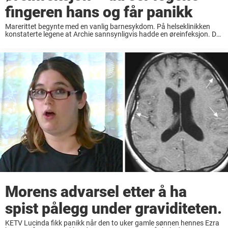
fingeren hans og får panikk
Marerittet begynte med en vanlig barnesykdom. På helseklinikken
konstaterte legene at Archie sannsynligvis hadde en øreinfeksjon. De
sa det ikke var noe å bekymre seg for, men Archie ble ikke bedre. Han
ble verre. Facebook/Josh ...
Morens advarsel etter å ha
spist pålegg under graviditeten.
KETV Lucinda fikk panikk når den to uker gamle sønnen hennes Ezra