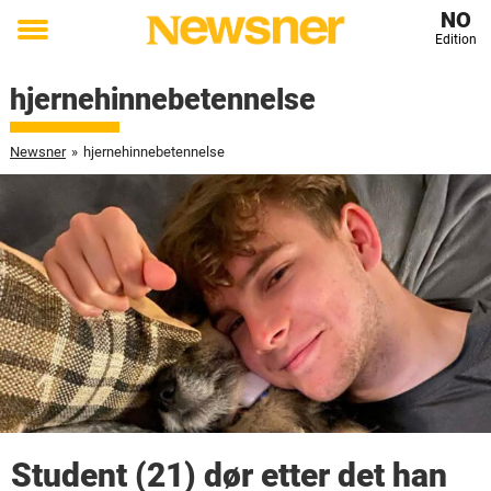
NO
Edition
Toggle
menu
hjernehinnebetennelse
Newsner
»
hjernehinnebetennelse
Student (21) dør etter det han