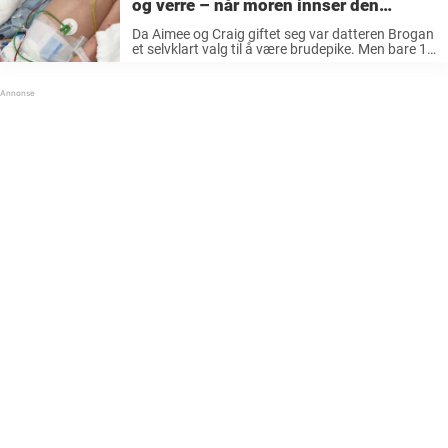
og verre – når moren innser den
grusomme sannheten er det for sent
Da Aimee og Craig giftet seg var datteren Brogan
et selvklart valg til å være brudepike. Men bare 13
dager etter at hun hadde stått ved altaret
sammen med mamma og pappa, lå hun plutselig
...