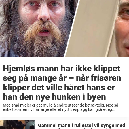
Hjemløs mann har ikke klippet
seg på mange år – når frisøren
klipper det ville håret hans er
han den nye hunken i byen
Med små midler er det mulig å endre utseende betraktelig. Noe så
enkelt som en ny hårfarge eller et nytt klesplagg kan gjøre deg
ugjenkjennelig. Du kan se eldre eller yngre ut, tøffere eller mykere ...
Gammel mann i rullestol vil synge med