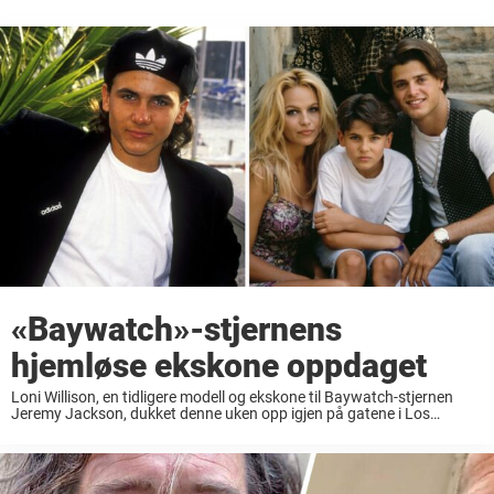
«Baywatch»-stjernens
hjemløse ekskone oppdaget
Loni Willison, en tidligere modell og ekskone til Baywatch-stjernen
Jeremy Jackson, dukket denne uken opp igjen på gatene i Los
Angeles. Willison, 40, ble sett røyke en sigarett og skyve en
handlekurv fylt med tepper ...