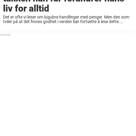
liv for alltid
Det er ofte vi leser om lugubre handlinger med penger. Men den som
tviler på at det finnes godhet i verden bør fortsette å lese dette.
Historien om en hjemløs mann ved navn Elmer Alvarez ...