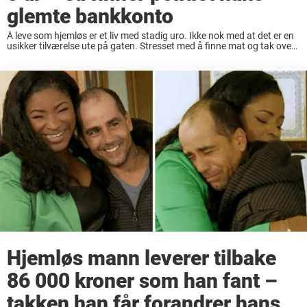
glemte bankkonto
Å leve som hjemløs er et liv med stadig uro. Ikke nok med at det er en
usikker tilværelse ute på gaten. Stresset med å finne mat og tak over
hodet for natten kan ødelegge ...
Hjemløs mann leverer tilbake
86 000 kroner som han fant –
takken han får forandrer hans