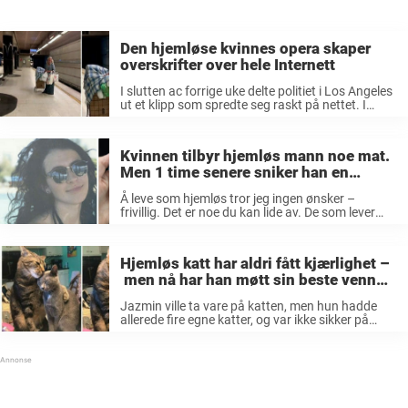
Den hjemløse kvinnes opera skaper
overskrifter over hele Internett
I slutten ac forrige uke delte politiet i Los Angeles
ut et klipp som spredte seg raskt på nettet. I
klippet ble en hjemløs kvinne filmet, hun stod
ensom på perrongen ved T-banen. I hendene ...
Kvinnen tilbyr hjemløs mann noe mat.
Men 1 time senere sniker han en
krøllete lapp i hånden hennes
Å leve som hjemløs tror jeg ingen ønsker –
frivillig. Det er noe du kan lide av. De som lever
sine liv på gaten, kan likevel ofte møte mange
stygge blikk, fra mennesker som ser ...
Hjemløs katt har aldri fått kjærlighet –
men nå har han møtt sin beste venn
og de er HELT uatskillelig!
Jazmin ville ta vare på katten, men hun hadde
allerede fire egne katter, og var ikke sikker på
hvordan de ville fungere rent praktisk. Hun visste
heller ikke hva som hadde skjedd den stakkars
katten, ...