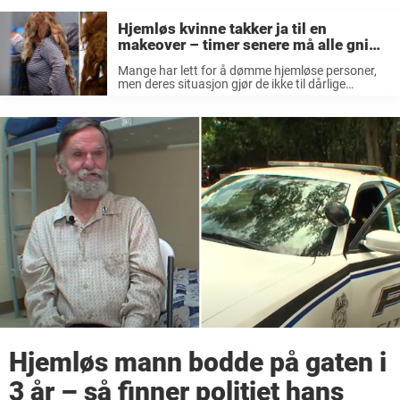
Hjemløs kvinne takker ja til en
makeover – timer senere må alle gni
seg i øynene for å tro resultatet
Mange har lett for å dømme hjemløse personer,
men deres situasjon gjør de ikke til dårlige
mennesker. Det er sjeldent vi vet hva menneskene
rundt oss har gått gjennom, og faktum er at
veldig små ...
Hjemløs mann bodde på gaten i
3 år – så finner politiet hans