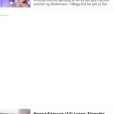
Artisten Hanne Sørvaag er en av Norges fremste
artister og låtskrivere. I tillegg til å ha gitt ut flere
egne soloalbum, har hun også skrevet en rekke
sanger for andre som har havnet på hit-listene. ...
Hanne Sørvaag (44) i sorg: Tårevåte