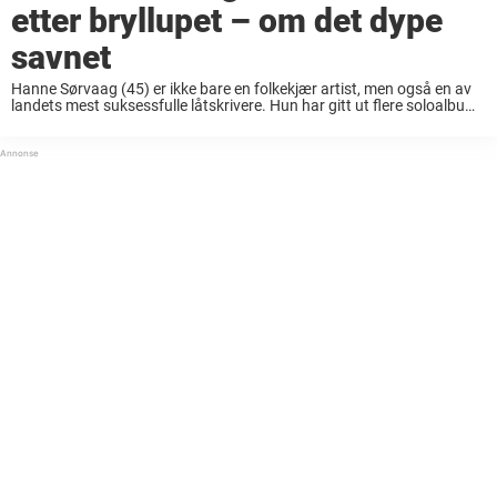
etter bryllupet – om det dype
savnet
Hanne Sørvaag (45) er ikke bare en folkekjær artist, men også en av
landets mest suksessfulle låtskrivere. Hun har gitt ut flere soloalbum,
men også skrevet låter som har solgt nær fem millioner eksemplarer i
...