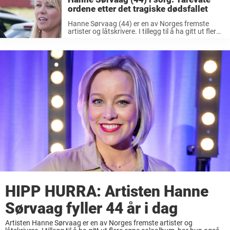
ordene etter det tragiske dødsfallet
Hanne Sørvaag (44) er en av Norges fremste
artister og låtskrivere. I tillegg til å ha gitt ut flere
egne soloalbum, har hun også skrevet en rekke
sanger for andre som har havnet på hit-listene. ...
HIPP HURRA: Artisten Hanne
Sørvaag fyller 44 år i dag
Artisten Hanne Sørvaag er en av Norges fremste artister og