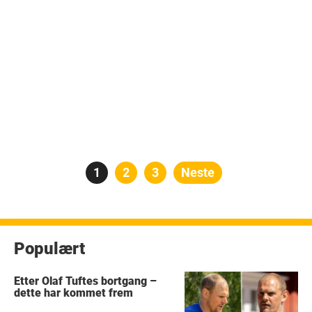
Posts
Side
1
Side
2
Side
3
Neste
pagination
Populært
Etter Olaf Tuftes bortgang –
dette har kommet frem