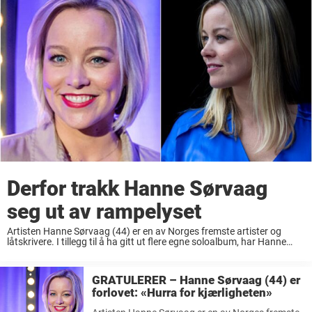
Derfor trakk Hanne Sørvaag
seg ut av rampelyset
Artisten Hanne Sørvaag (44) er en av Norges fremste artister og
låtskrivere. I tillegg til å ha gitt ut flere egne soloalbum, har Hanne
Sørvaag også skrevet en rekke sanger for andre som har havnet ...
GRATULERER – Hanne Sørvaag (44) er
forlovet: «Hurra for kjærligheten»