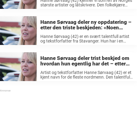
Hanne Sørvaag (42) kjenner vi som en av Norges
største artister og låtskrivere. Den folkekjære
artisten har i tillegg til flere egne soloalbum,
skrevet en rekke sanger som har havnet på hit-
listene gjennom karrieren. Vi ...
Hanne Sørvaag deler ny oppdatering –
etter den triste beskjeden: «Noen
ganger må…»
Hanne Sørvaag (42) er en svært talentfull artist
og tekstforfatter fra Stavanger. Hun har i en
årrekke vært en kjent navn i både inn- og utland
etter å bidratt til store låter. I sommer delte ...
Hanne Sørvaag deler trist beskjed om
hvordan hun egentlig har det – etter
den tøffe tiden: «Jeg trenger å…»
Artist og tekstforfatter Hanne Sørvaag (42) er et
kjent navn for de fleste nordmenn. Den talentfulle
damen fra Stavanger har bidratt til store låter i
både inn- og utland. Sørvaag har blant annet
bidratt til ...