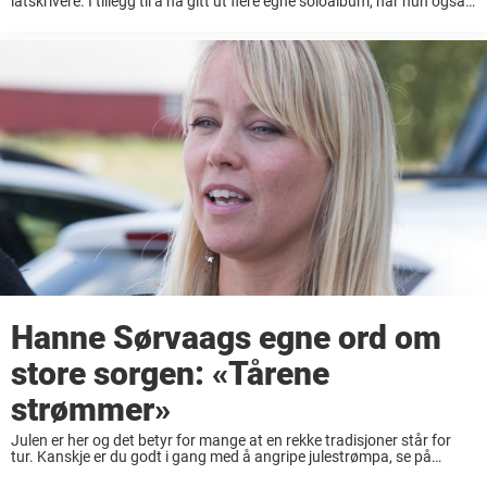
låtskrivere. I tillegg til å ha gitt ut flere egne soloalbum, har hun også
skrevet en rekke sanger for andre som har havnet på hit-listene. ...
Hanne Sørvaags egne ord om
store sorgen: «Tårene
strømmer»
Julen er her og det betyr for mange at en rekke tradisjoner står for
tur. Kanskje er du godt i gang med å angripe julestrømpa, se på
favoritt TV-programmet ditt, eller kanskje du ikke klarer ...