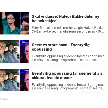
Skal vi danse: Halvor Bakke deler ny
helsebeskjed
Etter flere uker med smerter valgte Halvor Bakke
(54) å trekke seg fra jubileumssesongen av «Skal
vi danse». Beskjeden delte han i et åpent innlegg
på Instagram i oktober. – Det er med tungt hjerte
jeg ...
Seernes store savn i Eventyrlig
oppussing
Eventyrlig oppussing er denne høsten i gang med
sin ellevte sesong. Programmet, som tar seerne
med til alle landets fylker – fra kyst til fjell – har
de siste årene vokst til å bli et ...
Eventyrlig oppussing får seerne til å si
akkurat hva de mener
Eventyrlig oppussing er denne høsten i gang med
sin ellevte sesong. Programmet, som tar seerne
med til alle landets fylker – fra kyst til fjell – har
de siste årene vokst til å bli et ...