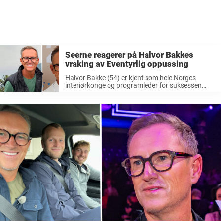
Seerne reagerer på Halvor Bakkes
vraking av Eventyrlig oppussing
Halvor Bakke (54) er kjent som hele Norges
interiørkonge og programleder for suksessen
«Eventyrlig oppussing». Nå forlater han
programmet. I ti sesonger har Halvor Bakke
trollbundet seerne – og samtidig bygget opp sin
egen merkevare ...