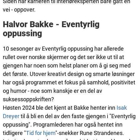
Siden har karrieren til interiøreksperten bare gått én
vei - oppover.
Halvor Bakke - Eventyrlig
oppussing
10 sesonger av Eventyrlig oppussing har allerede
rullet over norske skjermer og det ser ikke ut til at
gjengen har noen som helst planer om å gi seg med
det første. Utover kreativt design og smarte løsninger
har også programmet et fokus på samhold, positivitet
og humor - noe som kanskje er en del av
suksessoppskriften?
Høsten 2024 ble det kjent at Bakke henter inn
Isak
Dreyer
til å bli en del av den faste gjengen i "Eventyrlig
oppussing". Programlederen har også hentet inn
tidligere "
Tid for hjem
"-snekker Rune Strandenes.