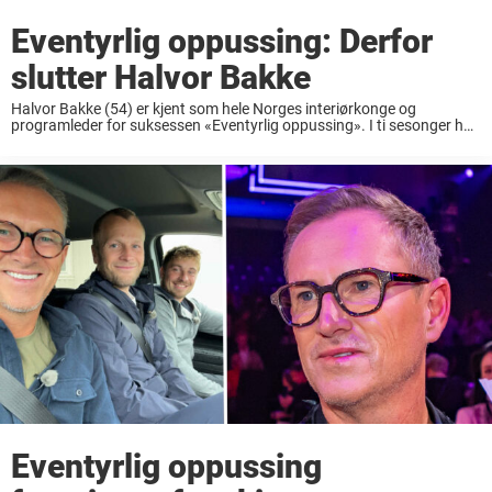
Eventyrlig oppussing: Derfor
slutter Halvor Bakke
Halvor Bakke (54) er kjent som hele Norges interiørkonge og
programleder for suksessen «Eventyrlig oppussing». I ti sesonger har
han trollbundet seerne – og samtidig bygget opp sin egen merkevare
med møbler og interiør. Men ...
Eventyrlig oppussing