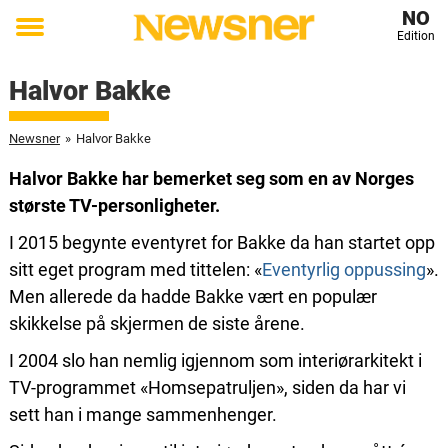
NO
Edition
Toggle
menu
Halvor Bakke
Newsner
»
Halvor Bakke
Halvor Bakke har bemerket seg som en av Norges
største TV-personligheter.
I 2015 begynte eventyret for Bakke da han startet opp
sitt eget program med tittelen: «
Eventyrlig oppussing
».
Men allerede da hadde Bakke vært en populær
skikkelse på skjermen de siste årene.
I 2004 slo han nemlig igjennom som interiørarkitekt i
TV-programmet «Homsepatruljen», siden da har vi
sett han i mange sammenhenger.