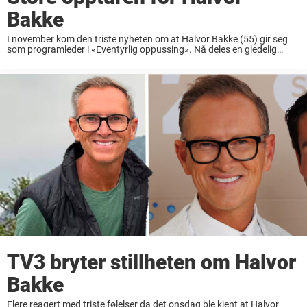
Bakke
I november kom den triste nyheten om at Halvor Bakke (55) gir seg
som programleder i «Eventyrlig oppussing». Nå deles en gledelig
beskjed om den populære programlederen. I ti sesonger har Halvor
Bakke trollbundet seerne – og ...
TV3 bryter stillheten om Halvor
Bakke
Flere reagert med triste følelser da det onsdag ble kjent at Halvor