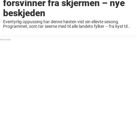
forsvinner fra skjermen – nye
beskjeden
Eventyrlig oppussing har denne høsten vist sin ellevte sesong.
Programmet, som tar seerne med til alle landets fylker – fra kyst til
fjell – har de siste årene vokst til å bli et av Norges ...