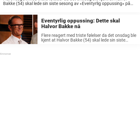
Bakke (54) skal lede sin siste sesong av «Eventyrlig oppussing» på
TV3. Halvor Bakke er kjent som hele Norges interiørkonge og
programleder for ...
Eventyrlig oppussing: Dette skal
Halvor Bakke nå
Flere reagert med triste følelser da det onsdag ble
kjent at Halvor Bakke (54) skal lede sin siste
sesong av «Eventyrlig oppussing» på TV 3.
Derfor tok mange til kommentarfeltet på
Newsners Facebook-side for å ytre sine ...