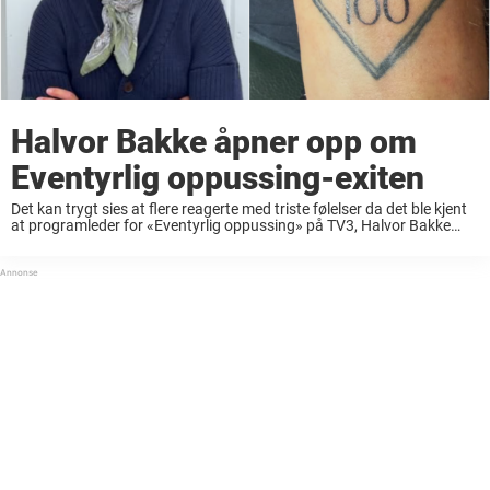
Halvor Bakke åpner opp om
Eventyrlig oppussing-exiten
Det kan trygt sies at flere reagerte med triste følelser da det ble kjent
at programleder for «Eventyrlig oppussing» på TV3, Halvor Bakke
(55), gir seg i programmet etter neste program. Nå bryter han
stillheten ...