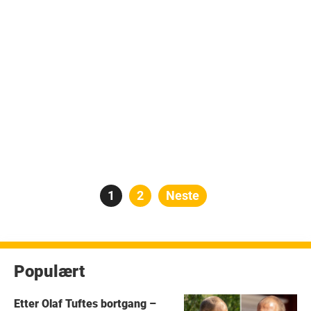
Posts
Side
1
Side
2
Neste
pagination
Populært
Etter Olaf Tuftes bortgang –