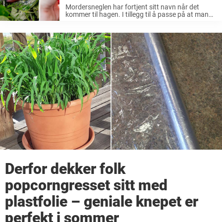
legge dette i gresset
Mordersneglen har fortjent sitt navn når det
kommer til hagen. I tillegg til å passe på at man
ikke tramper de ned ødelegger de også planter og
grønnsaker i hagen. De er vanskelige å bli ...
Derfor dekker folk
popcorngresset sitt med
plastfolie – geniale knepet er
perfekt i sommer