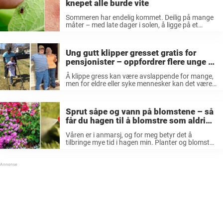
knepet alle burde vite
Sommeren har endelig kommet. Deilig på mange
måter – med late dager i solen, å ligge på et
svaberg og bare være til, bading, og ikke minst
spennende bøker i hengekøya. Men om
sommeren finnes ...
Ung gutt klipper gresset gratis for
pensjonister – oppfordrer flere unge til
å gjøre det samme: «En fin ting»
Å klippe gress kan være avslappende for mange,
men for eldre eller syke mennesker kan det være
en stor utfordring fysisk. Og for noen er det rett
og slett ikke mulig. Hvis du er pensjonist, har ...
Sprut såpe og vann på blomstene – så
får du hagen til å blomstre som aldri
før
Våren er i anmarsj, og for meg betyr det å
tilbringe mye tid i hagen min. Planter og blomster
begynner endelig å komme til live, men når de blir
sterke, kommer også bladlus. Skadedyret kan
ødelegge ...