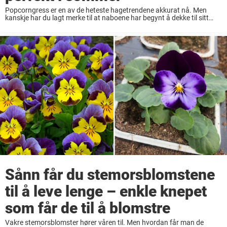
Popcorngress er en av de heteste hagetrendene akkurat nå. Men
kanskje har du lagt merke til at naboene har begynt å dekke til sitt
prydgress med plastfolie. Her er den geniale grunnen. Vi har tidligere
...
Sånn får du stemorsblomstene
til å leve lenge – enkle knepet
som får de til å blomstre
Vakre stemorsblomster hører våren til. Men hvordan får man de