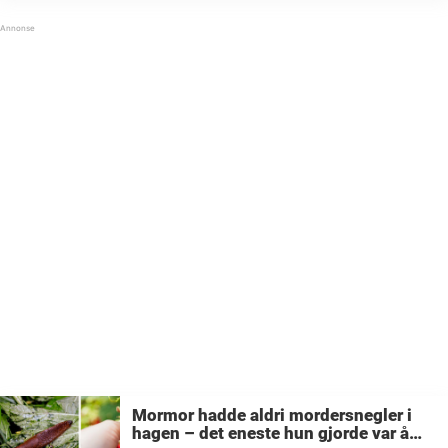
få høre om dette geniale knepet. ...
Mormor hadde aldri mordersnegler i
hagen – det eneste hun gjorde var å