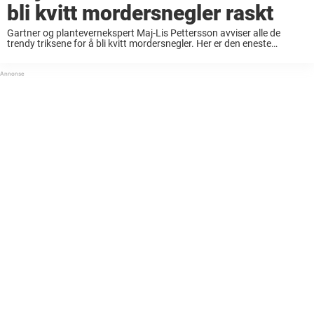
bli kvitt mordersnegler raskt
Gartner og plantevernekspert Maj-Lis Pettersson avviser alle de
trendy triksene for å bli kvitt mordersnegler. Her er den eneste
metoden som faktisk hjelper. Dette kjenner du sikkert igjen. Det er
sommer, og etter en varm ...