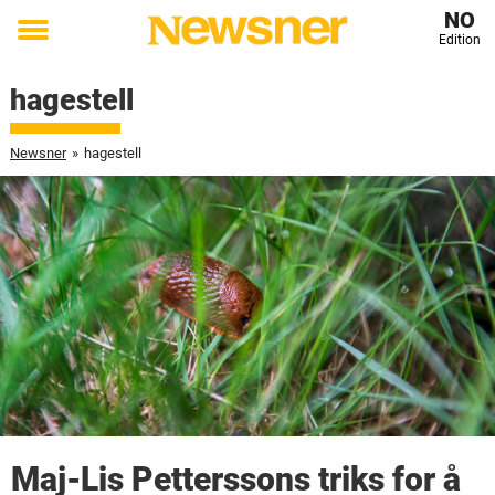
NO
Edition
Toggle
menu
hagestell
Newsner
»
hagestell
Maj-Lis Petterssons triks for å