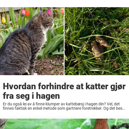
Hvordan forhindre at katter gjør
fra seg i hagen
Er du også lei av å finne klumper av kattebæsj i hagen din? Vel, det
finnes faktisk en enkel metode som gartnere foretrekker. Og det beste
av alt er at du sannsynligvis finner alt du ...