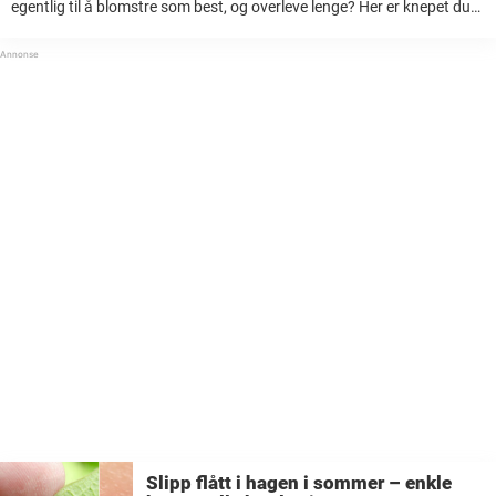
egentlig til å blomstre som best, og overleve lenge? Her er knepet du
må legge til minnet. Våren er en årstid fyllt med optimisme, spesielt ...
Slipp flått i hagen i sommer – enkle