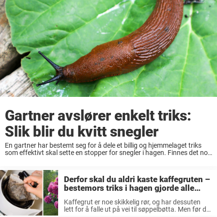
Gartner avslører enkelt triks:
Slik blir du kvitt snegler
En gartner har bestemt seg for å dele et billig og hjemmelaget triks
som effektivt skal sette en stopper for snegler i hagen. Finnes det noe
bedre enn å bo et sted med hage? De ...
Derfor skal du aldri kaste kaffegruten –
bestemors triks i hagen gjorde alle
sjalu
Kaffegrut er noe skikkelig rør, og har dessuten
lett for å falle ut på vei til søppelbøtta. Men før du
bestemmer deg for å avsky kaffegrut så skal du