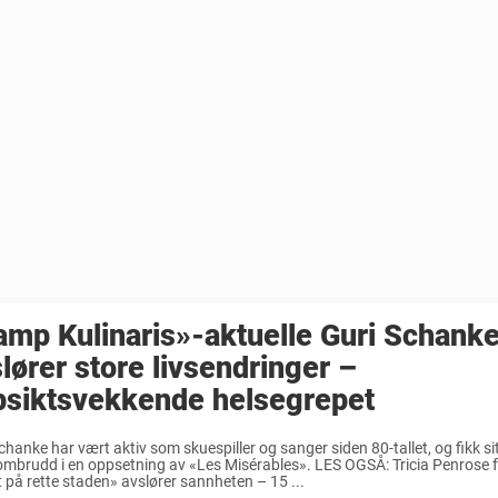
mp Kulinaris»-aktuelle Guri Schanke
lører store livsendringer –
psiktsvekkende helsegrepet
chanke har vært aktiv som skuespiller og sanger siden 80-tallet, og fikk si
mbrudd i en oppsetning av «Les Misérables». LES OGSÅ: Tricia Penrose 
t på rette staden» avslører sannheten – 15 ...