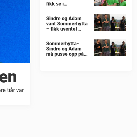
fikk se i
«Sommerhytta»
Sindre og Adam
vant Sommerhytta
– fikk uventet
beskjed
Sommerhytta-
Sindre og Adam
må pusse opp på
nytt
ken
re tiår var