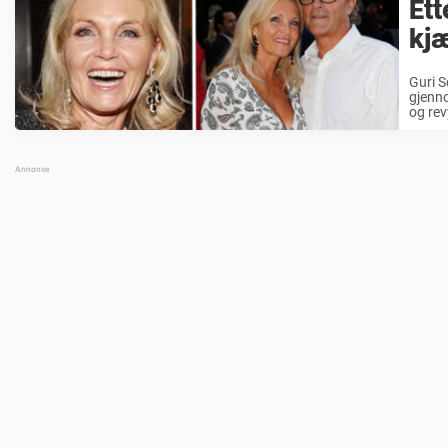
Ett
kjæ
Guri S
gjenno
og rev