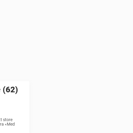
 (62)
tt store
fra «Med