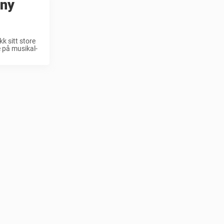
 ny
k sitt store
e på musikal-