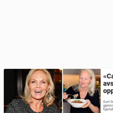
«Ca
avs
op
Guri S
gjenno
hjarte