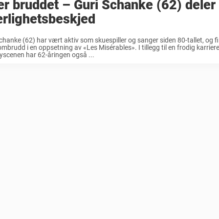
er bruddet – Guri Schanke (62) deler
rlighetsbeskjed
chanke (62) har vært aktiv som skuespiller og sanger siden 80-tallet, og fik
mbrudd i en oppsetning av «Les Misérables». I tillegg til en frodig karrier
yscenen har 62-åringen også ...