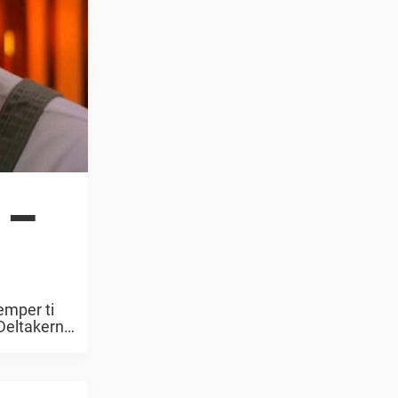
 –
emper ti
 Deltakerne