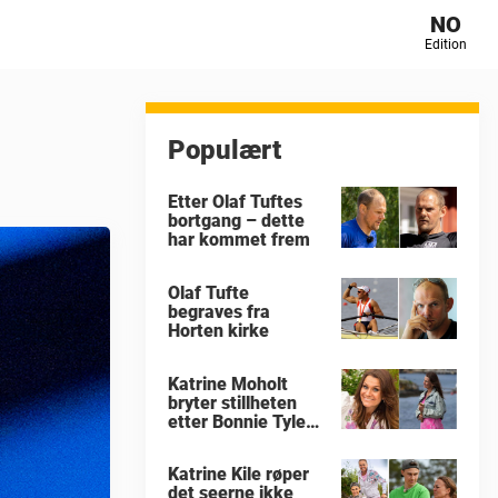
NO
Edition
Populært
Etter Olaf Tuftes
bortgang – dette
har kommet frem
Olaf Tufte
begraves fra
Horten kirke
Katrine Moholt
bryter stillheten
etter Bonnie Tylers
død
Katrine Kile røper
det seerne ikke