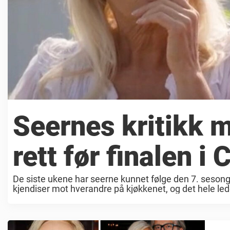
Seernes kritikk m
rett før finalen i
De siste ukene har seerne kunnet følge den 7. seson
kjendiser mot hverandre på kjøkkenet, og det hele le
i ...