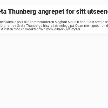
ta Thunberg angrepet for sitt utsee
erikanske politiske kommentatoren Meghan McCain har utløst sterke rea
jort narr av Greta Thunbergs frisyre.I et innlegg på X sammenlignet hun 
ktivisten med en karakter fra filmen «Shrek».Nå møter ...