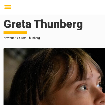
Toggle
menu
Greta Thunberg
Newsner
»
Greta Thunberg