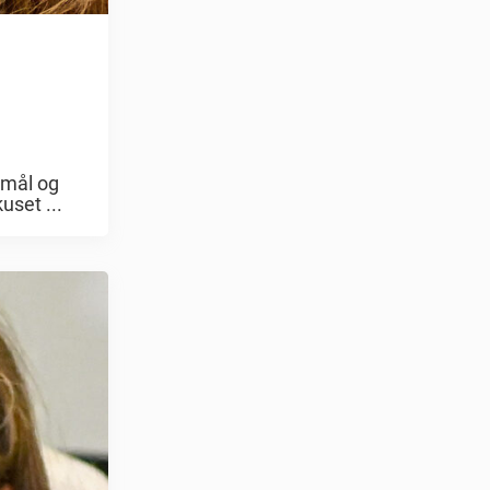
smål og
uset ...