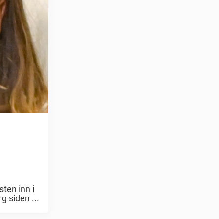
ten inn i
g siden ...