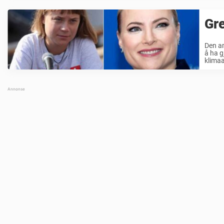
Gre
Den am
å ha g
klimaa