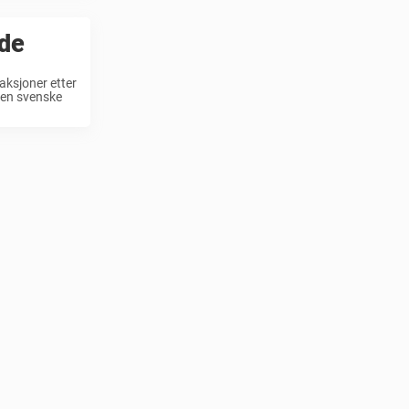
nde
ksjoner etter
den svenske