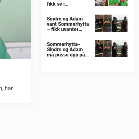
fikk se i
«Sommerhytta»
Sindre og Adam
vant Sommerhytta
– fikk uventet
beskjed
Sommerhytta-
Sindre og Adam
må pusse opp på
nytt
n, har