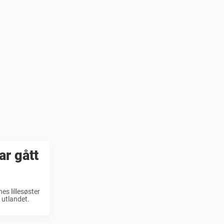
ar gått
s lillesøster
i utlandet.