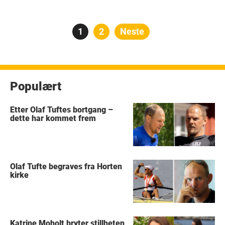
Posts
Side
1
Side
2
Neste
pagination
Populært
Etter Olaf Tuftes bortgang –
dette har kommet frem
Olaf Tufte begraves fra Horten
kirke
Katrine Moholt bryter stillheten