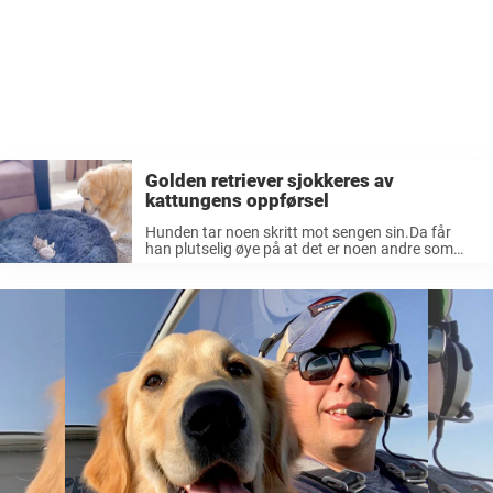
Golden retriever sjokkeres av
kattungens oppførsel
Hunden tar noen skritt mot sengen sin.Da får
han plutselig øye på at det er noen andre som
allerede ligger der.Nå spres bildene på den store
golden retriever-biskens reaksjon som en brann i
tørt gress ...