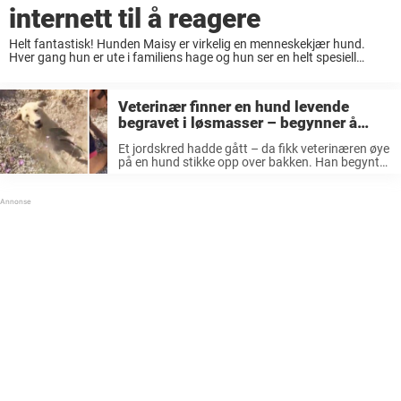
internett til å reagere
Helt fantastisk! Hunden Maisy er virkelig en menneskekjær hund.
Hver gang hun er ute i familiens hage og hun ser en helt spesiell
herremann, blir hun veldig glad. Denne golden retrieveren sprer
virkelig glede i ...
Veterinær finner en hund levende
begravet i løsmasser – begynner å
grave og innser at hun ikke er alene
Et jordskred hadde gått – da fikk veterinæren øye
på en hund stikke opp over bakken. Han begynte
å grave, men skjønte raskt at hunden ikke var
alene under løsmassene, skriver The Dodo.
Veterinæren Soner ...