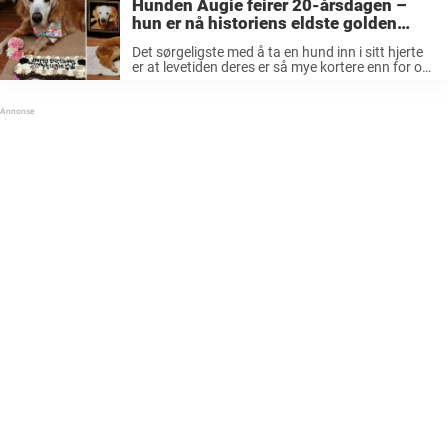
Hunden Augie feirer 20-årsdagen –
hun er nå historiens eldste golden
retriever
Det sørgeligste med å ta en hund inn i sitt hjerte
er at levetiden deres er så mye kortere enn for oss
mennesker. Hunder blir i gjennomsnitt mellom 12-
14 år gammel, så du må virkelig ...