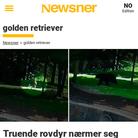
NO
Edition
Toggle
menu
golden retriever
Newsner
»
golden retriever
Truende rovdyr nærmer seg