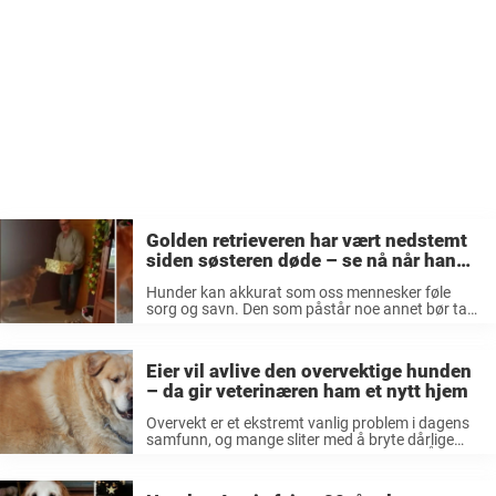
Golden retrieveren har vært nedstemt
siden søsteren døde – se nå når han
overraskes med en ny liten venn
Hunder kan akkurat som oss mennesker føle
sorg og savn. Den som påstår noe annet bør ta
en titt på denne videoen. Golden Retrieveren
Cash ble veldig trist da hans søster Rosie døde,
og tross ...
Eier vil avlive den overvektige hunden
– da gir veterinæren ham et nytt hjem
Overvekt er et ekstremt vanlig problem i dagens
samfunn, og mange sliter med å bryte dårlige
vaner som inaktivitet og mye søppelmat. Å være
alvorlig overvektig kan føre til både sykdom og
psykisk sykdom, og ...