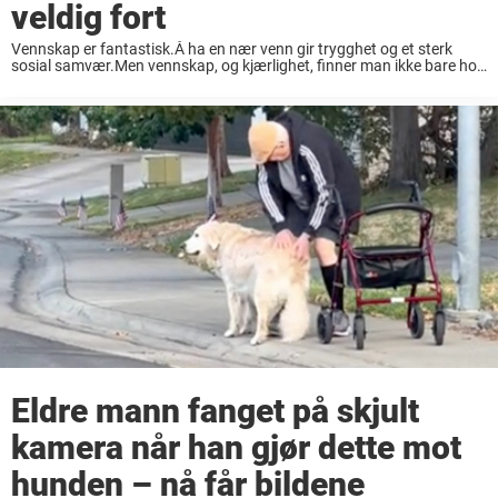
veldig fort
Vennskap er fantastisk.Å ha en nær venn gir trygghet og et sterk
sosial samvær.Men vennskap, og kjærlighet, finner man ikke bare hos
mennesker.Spør bare denne sorte labradoren Holly, som er så heldig å
være nabo ...
Eldre mann fanget på skjult
kamera når han gjør dette mot
hunden – nå får bildene