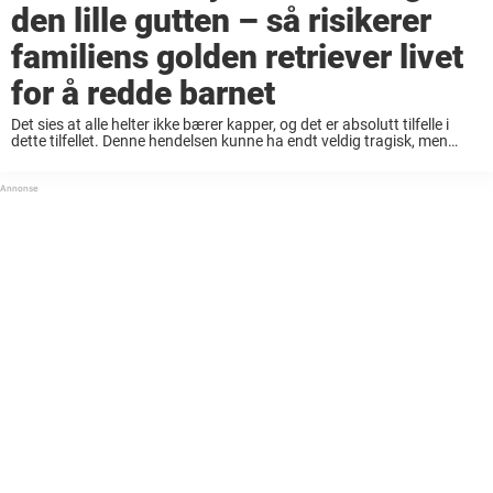
den lille gutten – så risikerer
familiens golden retriever livet
for å redde barnet
Det sies at alle helter ikke bærer kapper, og det er absolutt tilfelle i
dette tilfellet. Denne hendelsen kunne ha endt veldig tragisk, men
takket være den heroiske handlingen til en hund, endte den lykkelig. ...