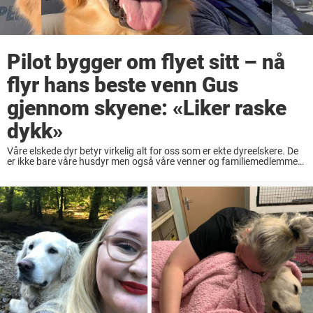
Pilot bygger om flyet sitt – nå
flyr hans beste venn Gus
gjennom skyene: «Liker raske
dykk»
Våre elskede dyr betyr virkelig alt for oss som er ekte dyreelskere. De
er ikke bare våre husdyr men også våre venner og familiemedlemmer.
Så da piloten Justin Coleman fra Colorado, USA, tok en sjanse ...