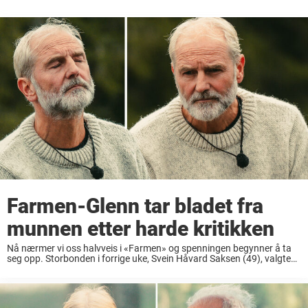
Farmen-Glenn tar bladet fra
munnen etter harde kritikken
Nå nærmer vi oss halvveis i «Farmen» og spenningen begynner å ta
seg opp. Storbonden i forrige uke, Svein Håvard Saksen (49), valgte
Madelen som førstekjempe. Sistnevnte valgte å møte Glenn-Eric Moe
(56) i tvekamp i søndagens ...