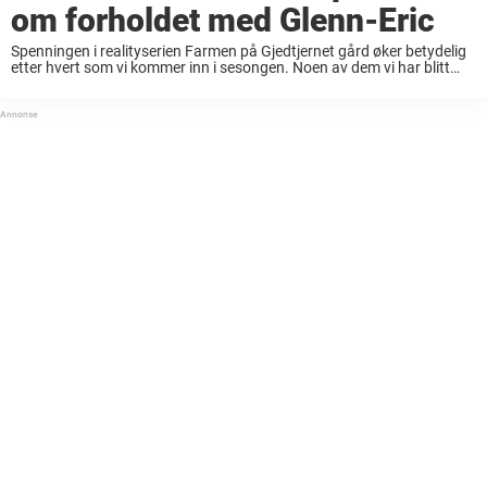
om forholdet med Glenn-Eric
Spenningen i realityserien Farmen på Gjedtjernet gård øker betydelig
etter hvert som vi kommer inn i sesongen. Noen av dem vi har blitt
kjent med i denne sesongen er samboerparet Renate Rønningshaug
Markussen (31) og ...