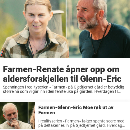
Farmen-Renate åpner opp om
aldersforskjellen til Glenn-Eric
Spenningen i realityserien «Farmen» på Gjedtjernet gård er betydelig
større nå som vi går inn i den femte uka på gården. Hverdagen til
deltakerne inne på Gjedtjernet er stort sett preget av mange fysiske
prøvelser. Storbonde forrige uke, Svein ...
Farmen-Glenn-Eric Moe røk ut av
Farmen
I realityserien «Farmen» følger spente seere med
på deltakernes liv på Gjedtjernet gård. Hverdagen
til deltakerne inne på Gjedtjernet gård er stort