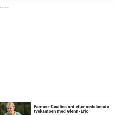
sett preget av mange fysiske prøvelser, men en
person som reagerer sterkt på TV2s fremstilling
av henne er Madelen ...
Farmen-Cecilies ord etter nedslående
tvekampen med Glenn-Eric