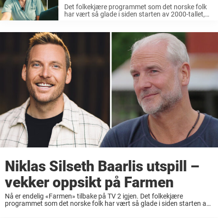
Det folkekjære programmet som det norske folk
har vært så glade i siden starten av 2000-tallet,
går nå på tv-skjermen de neste ukene. Det ligger
ingen tvil om at «Farmen» skaper engasjement
og sterke meninger i ...
Niklas Silseth Baarlis utspill –
vekker oppsikt på Farmen
Nå er endelig «Farmen» tilbake på TV 2 igjen. Det folkekjære
programmet som det norske folk har vært så glade i siden starten av
2000-tallet, skal nå rulle over tv-skjermen de neste ukene. Med unntak
...