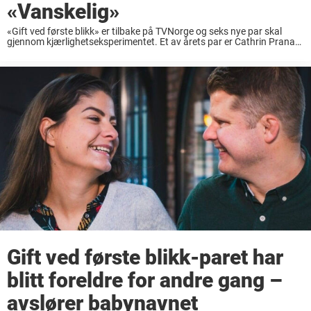
«Vanskelig»
«Gift ved første blikk» er tilbake på TVNorge og seks nye par skal
gjennom kjærlighetseksperimentet. Et av årets par er Cathrin Prana
(32) og Remi Georges Alashkar (34). Førstnevnte er tidligere kjent fra
«Cash/date» på ...
Gift ved første blikk-paret har
blitt foreldre for andre gang –
avslører babynavnet