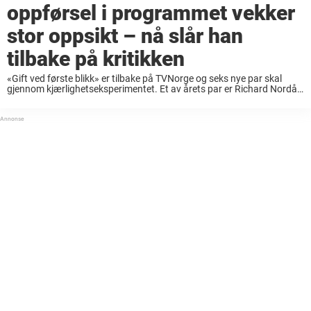
oppførsel i programmet vekker
stor oppsikt – nå slår han
tilbake på kritikken
«Gift ved første blikk» er tilbake på TVNorge og seks nye par skal
gjennom kjærlighetseksperimentet. Et av årets par er Richard Nordås
(51) og Naoual Lahlali Pedersen (50). Det var i fjor «Gift ved første
blikk» ...