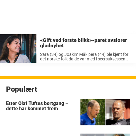
«Gift ved første blikk»-paret avslører
gladnyhet
Sara (34) og Joakim Mäkiperä (44) ble kjent for
det norske folk da de var med i seersuksessen
«Gift ved første blikk». I programmet ga de
hverandre sitt ja ved det første møte. Det er ...
Populært
Etter Olaf Tuftes bortgang –
dette har kommet frem