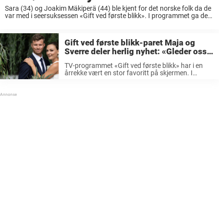
Sara (34) og Joakim Mäkiperä (44) ble kjent for det norske folk da de
var med i seersuksessen «Gift ved første blikk». I programmet ga de
hverandre sitt ja ved det første møte. Det er ...
Gift ved første blikk-paret Maja og
Sverre deler herlig nyhet: «Gleder oss
veldig»
TV-programmet «Gift ved første blikk» har i en
årrekke vært en stor favoritt på skjermen. I
programmet blir seerne vitne til kjærlighet utfolde
seg på en litt annerledes måte en vi er vant med.
Der ...