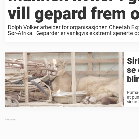
vill gepard frem o
Dolph Volker arbeider for organisasjonen Cheetah Ex
Sør-Afrika. Geparder er vanligvis ekstremt sjenerte og
Sir
se 
bli
Pumaen
at pum
sirkusu