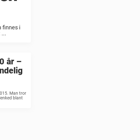
finnes i
...
0 år –
ndelig
2015. Man tror
lenked blant