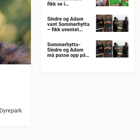
fikk se i
«Sommerhytta»
Sindre og Adam
vant Sommerhytta
– fikk uventet
beskjed
Sommerhytta-
Sindre og Adam
må pusse opp på
nytt
 Dyrepark