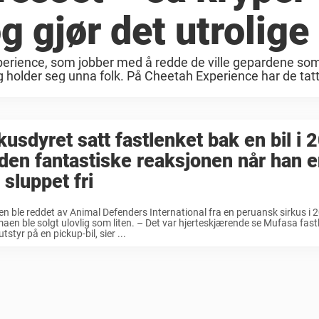
g gjør det utrolige
perience, som jobber med å redde de ville gepardene som 
 holder seg unna folk. På Cheetah Experience har de tatt 
kusdyret satt fastlenket bak en bil i 2
den fantastiske reaksjonen når han e
r sluppet fri
 ble reddet av Animal Defenders International fra en peruansk sirkus i 
aen ble solgt ulovlig som liten. – Det var hjerteskjærende se Mufasa fast
tstyr på en pickup-bil, sier ...