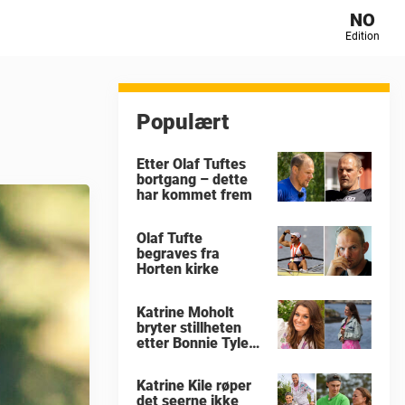
NO
Edition
Populært
Etter Olaf Tuftes
bortgang – dette
har kommet frem
Olaf Tufte
begraves fra
Horten kirke
Katrine Moholt
bryter stillheten
etter Bonnie Tylers
død
Katrine Kile røper
det seerne ikke