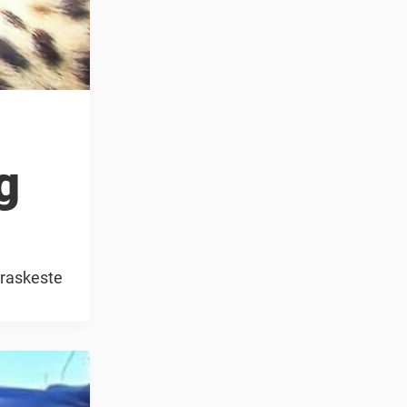
g
 raskeste