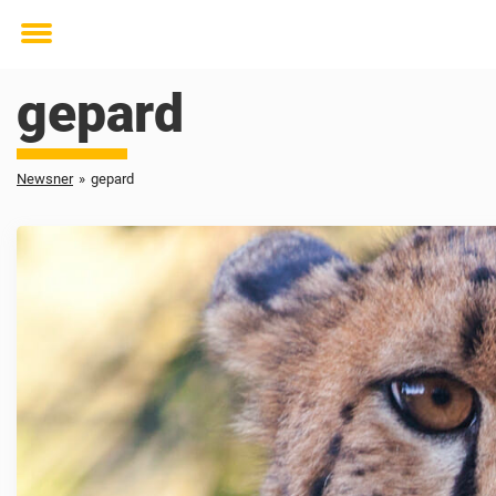
Toggle
menu
gepard
Newsner
»
gepard