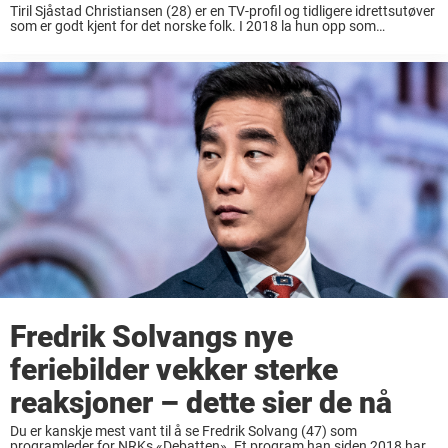
Tiril Sjåstad Christiansen (28) er en TV-profil og tidligere idrettsutøver
som er godt kjent for det norske folk. I 2018 la hun opp som
profesjonell freestylekjører og siden har vi sett henne på TV-skjermen
ved ...
Fredrik Solvangs nye
feriebilder vekker sterke
reaksjoner – dette sier de nå
Du er kanskje mest vant til å se Fredrik Solvang (47) som
programleder for NRKs «Debatten». Et program han siden 2018 har