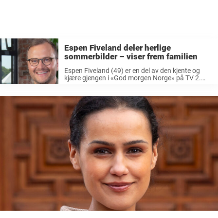
Espen Fiveland deler herlige
sommerbilder – viser frem familien
Espen Fiveland (49) er en del av den kjente og
kjære gjengen i «God morgen Norge» på TV 2.
Den folkekjære programlederen har vært
tilknyttet kanalen siden 2000, og i 2014 begynte
han å jobbe ...