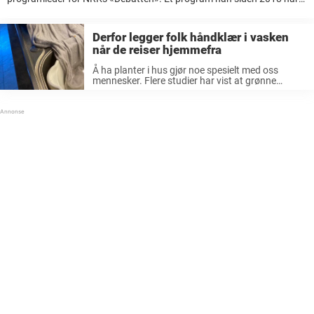
gjort en utmerket jobb i. Men i vinter tok Solvang imidlertid en pause
fra «Debatten». ...
Derfor legger folk håndklær i vasken
når de reiser hjemmefra
Å ha planter i hus gjør noe spesielt med oss
mennesker. Flere studier har vist at grønne
vekster i hjemmet er med på å dempe stress, øke
trivsel og kreativiteten. Forsker ved University of
Sheffield, ...