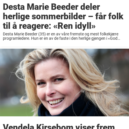
Desta Marie Beeder deler
herlige sommerbilder – får folk
til å reagere: «Ren idyll»
Desta Marie Beeder (35) er en av våre fremste og mest folkekjære
programledere. Hun er en av de faste i den herlige gjengen i «God
morgen Norge» på TV 2 og hun har sitt eget ...
Vendela Kirsebom viser frem