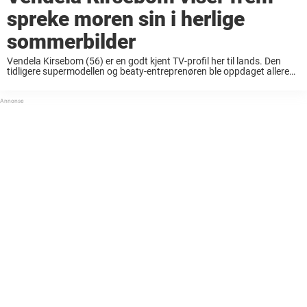
spreke moren sin i herlige
sommerbilder
Vendela Kirsebom (56) er en godt kjent TV-profil her til lands. Den
tidligere supermodellen og beaty-entreprenøren ble oppdaget allerede
som 13-åringen og har siden hatt en strålende karriere. Vi har sett
hun i mange velkjente ...