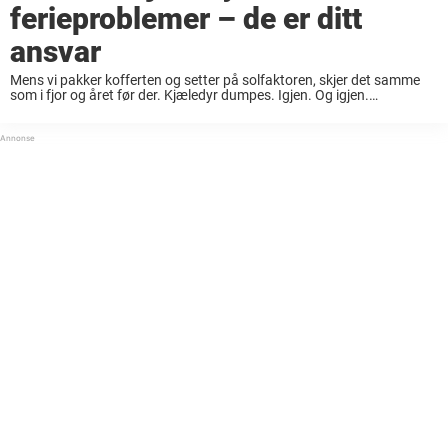
ferieproblemer – de er ditt
ansvar
Mens vi pakker kofferten og setter på solfaktoren, skjer det samme
som i fjor og året før der. Kjæledyr dumpes. Igjen. Og igjen.
Sommeren, som for mange betyr avslapning, glede og frihet, betyr for
altfor ...