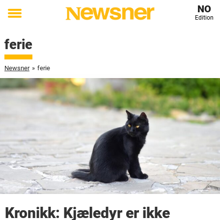
NO
Edition
Toggle
menu
ferie
Newsner
»
ferie
Kronikk: Kjæledyr er ikke