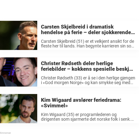
Carsten Skjelbreid i dramatisk
hendelse på ferie – deler sjokkerende
skrekkbilder
Carsten Skjelbreid (51) er et velkjent ansikt for de
fleste her til lands. Han begynte karrieren sin som
journalist i Nettavisen, før han i 2001 ble ansatt i
TV 2. Skjelbreid ble sportsanker, og ble ...
Christer Rødseth deler herlige
feriebilder – kokkens spesielle beskjed
til seerne
Christer Rødseth (33) er å se i den herlige gjengen
i «God morgen Norge» og kan smykke seg med
tittelen som en av Norges mest suksessfulle
kokker. Den dyktige 33-åringen har de siste årene
vært mye ...
Kim Wigaard avslører feriedrama:
«Svimmel»
Kim Wigaard (35) er programlederen og
dirigenten som sjarmerte det norske folk i senk.
Sammen med programleder Ingrid Gjessing
Linhave ledet de NRK-suksessen «Demenskoret,»
og det er ingen tvil om at programmet rørte en hel
nasjon. I ...