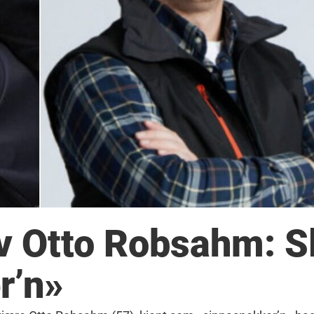
av Otto Robsahm: S
r’n»