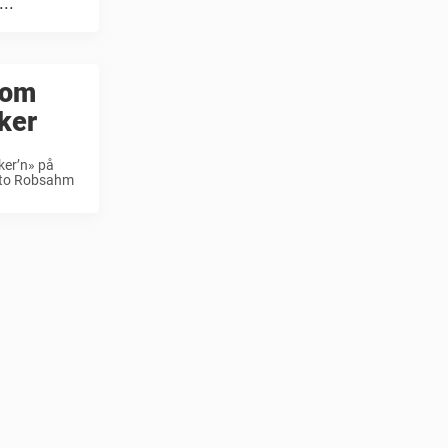
..
 om
ker
ker’n» på
Otto Robsahm