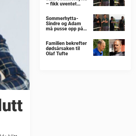
– fikk uventet
beskjed
Sommerhytta-
Sindre og Adam
må pusse opp på
nytt
Familien bekrefter
dødsårsaken til
Olaf Tufte
lutt