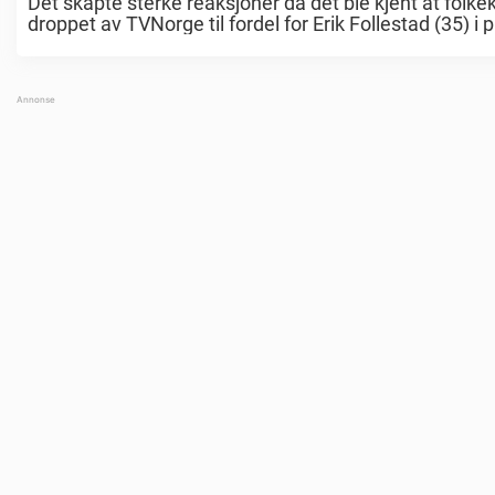
Det skapte sterke reaksjoner da det ble kjent at folk
droppet av TVNorge til fordel for Erik Follestad (35) 