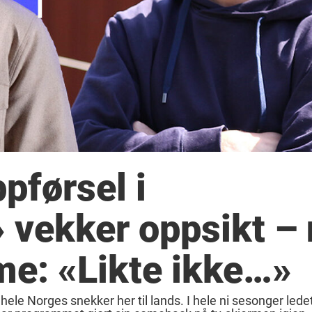
pførsel i
 vekker oppsikt – 
me: «Likte ikke…»
hele Norges snekker her til lands. I hele ni sesonger lede