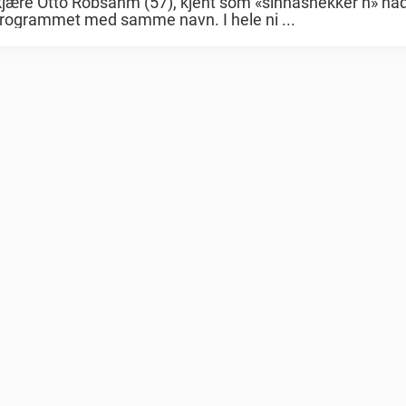
ekjære Otto Robsahm (57), kjent som «sinnasnekker’n» had
i programmet med samme navn. I hele ni ...