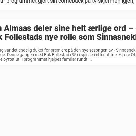
 programmet gjort sin comeback på tv-skjermen igjen, .
 Almaas deler sine helt ærlige ord –
k Follestads nye rolle som Sinnasnek
g var det endelig duket for premiere på den nye sesongen av «Sinnasnek
e. Denne gangen med Erik Follestad (35) i spissen etter at folkekjære 
le byttet ut. I programmet hjelpes familier rundt ...