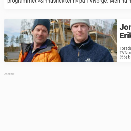
programmet «Sinnasnekker’n» på TVNorge. Men nå har
Jon
Eri
Torsda
TVNorg
(56) b