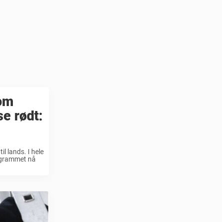
som
se rødt:
l lands. I hele
ogrammet nå