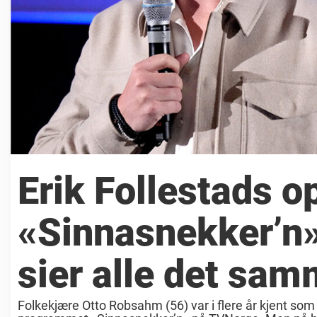
Erik Follestads op
«Sinnasnekker’n»
sier alle det sam
Folkekjære Otto Robsahm (56) var i flere år kjent som 