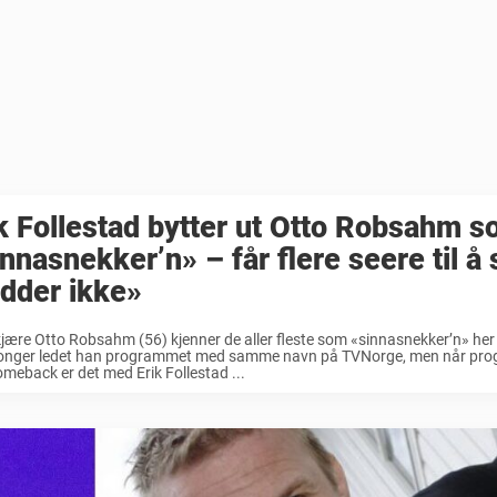
k Follestad bytter ut Otto Robsahm 
nnasnekker’n» – får flere seere til å 
dder ikke»
jære Otto Robsahm (56) kjenner de aller fleste som «sinnasnekker’n» her ti
songer ledet han programmet med samme navn på TVNorge, men når pr
omeback er det med Erik Follestad ...