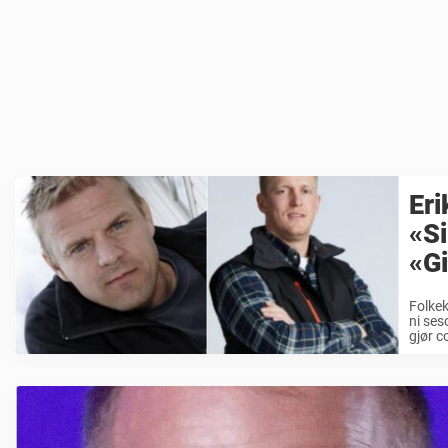
Eri
«Si
«Gi
Folkek
ni se
gjør c