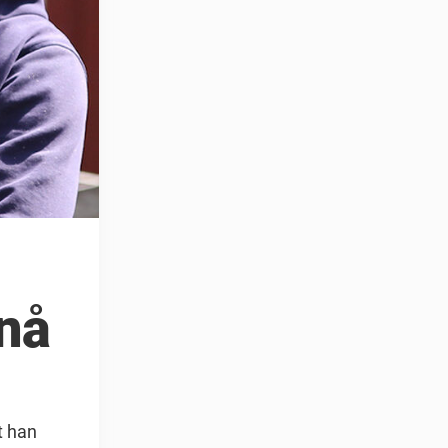
nå
t han