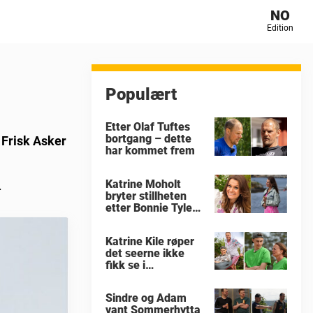
NO
Edition
Populært
Etter Olaf Tuftes
bortgang – dette
å Frisk Asker
har kommet frem
Katrine Moholt
.
bryter stillheten
etter Bonnie Tylers
død
Katrine Kile røper
det seerne ikke
fikk se i
«Sommerhytta»
Sindre og Adam
vant Sommerhytta