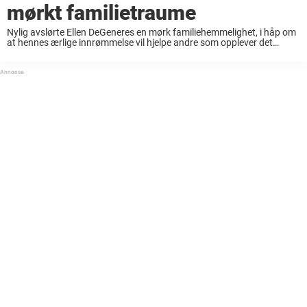
mørkt familietraume
Nylig avslørte Ellen DeGeneres en mørk familiehemmelighet, i håp om
at hennes ærlige innrømmelse vil hjelpe andre som opplever det
samme. Komikeren sier at hun skulle ønske at hun ble beskyttet da
hun var sårbar ...