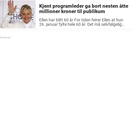
Kjent programleder ga bort nesten åtte
millioner kroner til publikum
Ellen har blitt 60 år For tiden feirer Ellen at hun
26. januar fylte hele 60 år. Det må selvfølgelig
feires over en lengre periode, og er det noe vi er
vant til med Ellen, ...