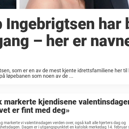
Ingebrigtsen har b
gang – her er navn
tsen, som er en av de mest kjente idrettsfamiliene her til 
 på løpebanen som noen av de ...
k markerte kjendisene valentinsdage
vet er fint med deg»
 markerte vi valentinsdagen verden over, også kalt alle hjerters dag og
ghetsdagen. Dagen er i utgangspunktet en katolsk merkedag 14. februar s