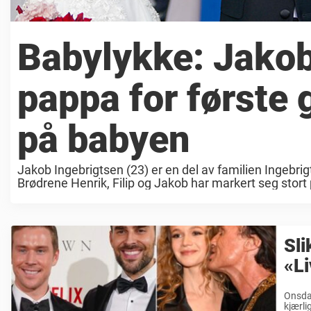
Babylykke: Jakob 
pappa for første 
på babyen
Jakob Ingebrigtsen (23) er en del av familien Ingebrig
Brødrene Henrik, Filip og Jakob har markert seg stort
Sli
«Li
Onsdag
kjærli