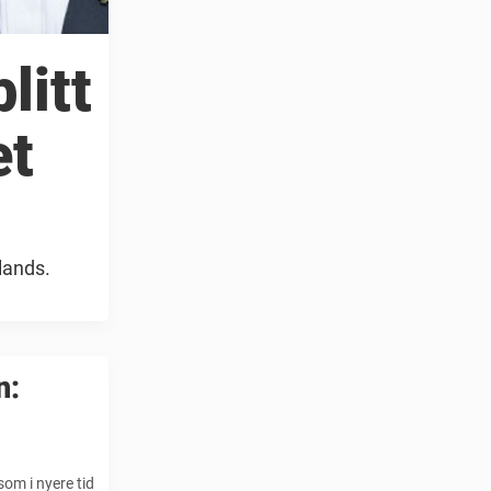
litt
et
lands.
n:
om i nyere tid