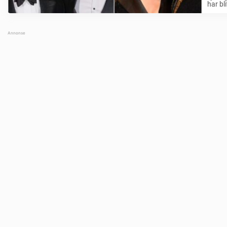
har bl