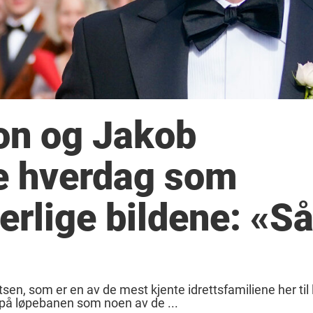
on og Jakob
e hverdag som
herlige bildene: «S
tsen, som er en av de mest kjente idrettsfamiliene her til 
 på løpebanen som noen av de ...