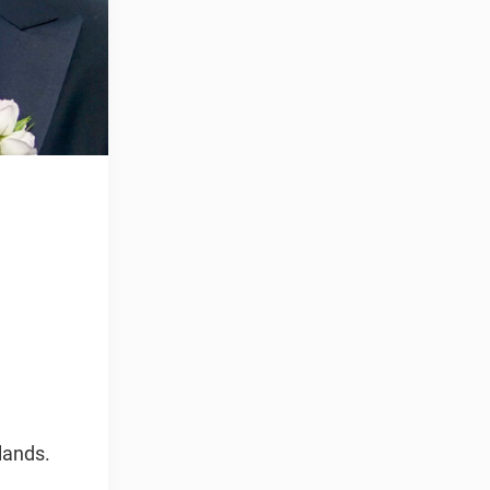
å
lands.