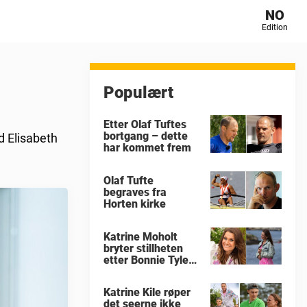
NO
Edition
Populært
Etter Olaf Tuftes
bortgang – dette
d Elisabeth
har kommet frem
Olaf Tufte
begraves fra
Horten kirke
Katrine Moholt
bryter stillheten
etter Bonnie Tylers
død
Katrine Kile røper
det seerne ikke