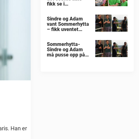
fikk se i
«Sommerhytta»
Sindre og Adam
vant Sommerhytta
– fikk uventet
beskjed
Sommerhytta-
Sindre og Adam
må pusse opp på
nytt
aris. Han er