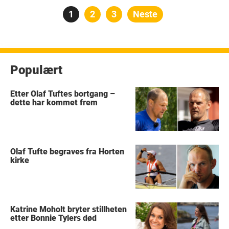
Posts
Side
1
Side
2
Side
3
Neste
pagination
Populært
Etter Olaf Tuftes bortgang –
dette har kommet frem
Olaf Tufte begraves fra Horten
kirke
Katrine Moholt bryter stillheten
etter Bonnie Tylers død