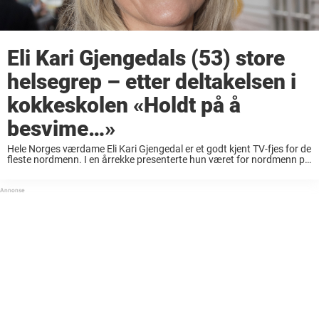
Eli Kari Gjengedals (53) store
helsegrep – etter deltakelsen i
kokkeskolen «Holdt på å
besvime…»
Hele Norges værdame Eli Kari Gjengedal er et godt kjent TV-fjes for de
fleste nordmenn. I en årrekke presenterte hun været for nordmenn på
TV 2, og i dag jobber hun som redaksjonssjef for været ...