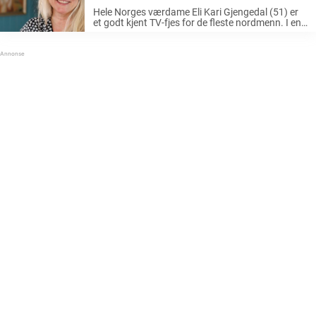
tv-skjermen
Hele Norges værdame Eli Kari Gjengedal (51) er
et godt kjent TV-fjes for de fleste nordmenn. I en
årrekke presenterte hun været for nordmenn på
TV 2, og i dag jobber hun som redaksjonssjef for
...