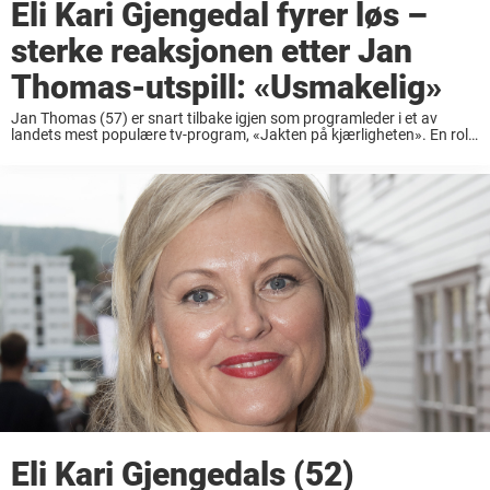
Eli Kari Gjengedal fyrer løs –
sterke reaksjonen etter Jan
Thomas-utspill: «Usmakelig»
Jan Thomas (57) er snart tilbake igjen som programleder i et av
landets mest populære tv-program, «Jakten på kjærligheten». En rolle
han i fjor fikk mye skryt for. Kritikk mot Jan Thomas Jan Thomas har
en lang ...
Eli Kari Gjengedals (52)