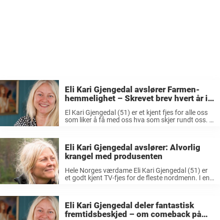
Eli Kari Gjengedal avslører Farmen-
hemmelighet – Skrevet brev hvert år i
22 år
El Kari Gjengedal (51) er et kjent fjes for alle oss
som liker å få med oss hva som skjer rundt oss. I
22 år har hun vært å se som værdame i TV 2, ...
Eli Kari Gjengedal avslører: Alvorlig
krangel med produsenten
Hele Norges værdame Eli Kari Gjengedal (51) er
et godt kjent TV-fjes for de fleste nordmenn. I en
årrekke presenterte hun været for nordmenn på
TV 2, og i dag jobber hun som redaksjonssjef for
...
Eli Kari Gjengedal deler fantastisk
fremtidsbeskjed – om comeback på