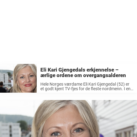
Eli Kari Gjengedals erkjennelse –
ærlige ordene om overgangsalderen
Hele Norges værdame Eli Kari Gjengedal (52) er
et godt kjent TV-fjes for de fleste nordmenn. I en
årrekke presenterte hun været for nordmenn på
TV 2, og i dag jobber hun som redaksjonssjef for
...