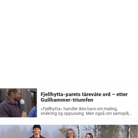
Fjellhytta-parets tårevåte ord – etter
Gullhammer-triumfen
«Fjellhytta» handler ikke bare om maling,
snekring og oppussing. Men også om samspill,
mestring og de uforutsette utfordringene som
dukker opp underveis. Det er nettopp denne
kombinasjonen av glede, slit, oppturer og
motgang som gjør at ...