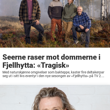
Seerne raser mot dommerne i
Fjellhytta: «Tragisk»
Med naturskjønne omgivelser som bakteppe, kaster fire deltakerpar
seg ut i sitt livs eventyr i den nye sesongen av «Fjellhytta» på TV 2.
Over 24 episoder får vi bli med dem når de skal forvandle ...