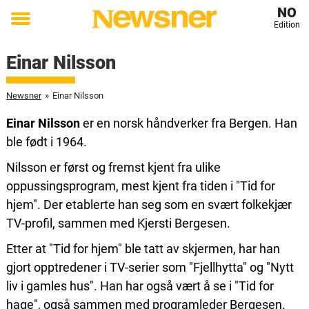
NO
Edition
Toggle
menu
Einar Nilsson
Newsner
»
Einar Nilsson
Einar Nilsson
er en norsk håndverker fra Bergen. Han
ble født i 1964.
Nilsson er først og fremst kjent fra ulike
oppussingsprogram, mest kjent fra tiden i "Tid for
hjem". Der etablerte han seg som en svært folkekjær
TV-profil, sammen med Kjersti Bergesen.
Etter at "Tid for hjem" ble tatt av skjermen, har han
gjort opptredener i TV-serier som "Fjellhytta" og "Nytt
liv i gamles hus". Han har også vært å se i "Tid for
hage", også sammen med programleder Bergesen.