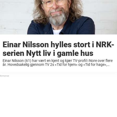
Einar Nilsson hylles stort i NRK-
serien Nytt liv i gamle hus
Einar Nilsson (61) har vært en kjent og kjær TV-profil i Nore over flere
år. Hovedsakelig gjennom TV 2s «Tid for hjem» og «Tid for hage»,
men også som vinner av «Skal vi danse» i ...