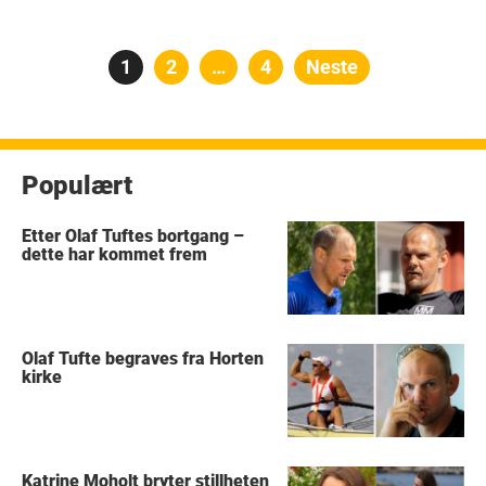
Posts
Side
1
Side
2
…
Side
4
Neste
pagination
Populært
Etter Olaf Tuftes bortgang –
dette har kommet frem
Olaf Tufte begraves fra Horten
kirke
Katrine Moholt bryter stillheten