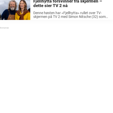
Fjellhytta forsvinner fra skjermen –
dette sier TV 2 nå
Denne høsten har «Fjellhytta» rullet over TV-
skjermen på TV 2 med Simon Nitsche (32) som
programleder. Skal vi tro all oppmerksomheten
rundt programmet kan det virke som det har blitt
ganske så populært – kanskje spesielt ...