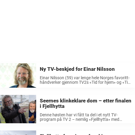
Ny TV-beskjed for Einar Nilsson
Einar Nilsson (59) var lenge hele Norges favoritt-
håndverker gjennom TV2s «Tid for hjem» og «Tid
for hage». Det er snart gått to år siden den triste
beskjeden om at seerfavorittene skulle tas av
skjermen. Nilsson ledet ...
Seernes klinkeklare dom – etter finalen
i Fjellhytta
Denne høsten har vi fått ta del i et nytt TV-
program på TV 2 – nemlig «Fjellhytta» med
programleder Simon Nitsche (32). Konseptet i
«Fjellhytta» har vært likt som storesøsteren
«Sommerhytta» hvor fire par pusser ...