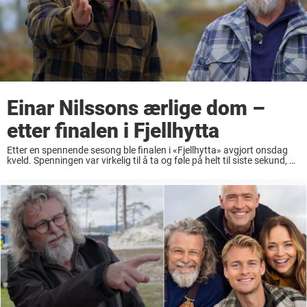
Einar Nilssons ærlige dom –
etter finalen i Fjellhytta
Etter en spennende sesong ble finalen i «Fjellhytta» avgjort onsdag
kveld. Spenningen var virkelig til å ta og føle på helt til siste sekund, og
jubelen sto i taket da vinnerne ble ropt opp. Etter ...