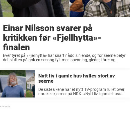
Einar Nilsson svarer på
kritikken før «Fjellhytta»-
finalen
Eventyret på «Fjellhytta» har snart nådd sin ende, og for seerne betyr
det slutten på nok en sesong fylt med spenning, gleder, tårer og
overraskelser. Årets deltakerlag har bydd på både sterke bånd og nye
...
Nytt liv i gamle hus hylles stort av
seerne
De siste ukene har et nytt TV-program rullet over
norske skjermer på NRK. «Nytt liv i gamle hus»
har fanget flere seeres oppmerksomhet. TV-
programmet tar seerne med inn i hverdagen til
familier som velger å ...