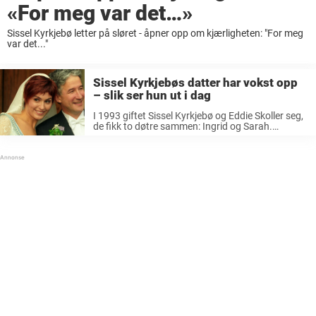
«For meg var det…»
Sissel Kyrkjebø letter på sløret - åpner opp om kjærligheten: "For meg
var det..."
Sissel Kyrkjebøs datter har vokst opp
– slik ser hun ut i dag
I 1993 giftet Sissel Kyrkjebø og Eddie Skoller seg,
de fikk to døtre sammen: Ingrid og Sarah.
Førstnevnte er nå 23 år gammel, mens den
yngste har rundet 20 år. Sissel Kyrkjebø og Eddie
Skoller ...