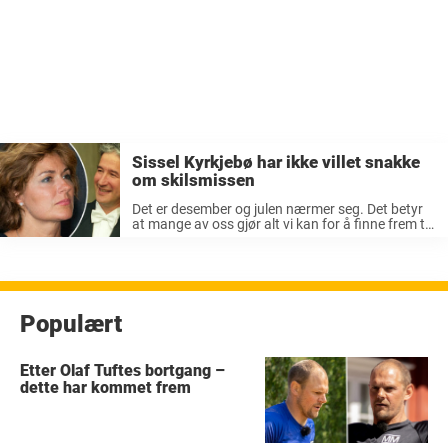
Sissel Kyrkjebø har ikke villet snakke
om skilsmissen
Det er desember og julen nærmer seg. Det betyr
at mange av oss gjør alt vi kan for å finne frem til
den rette stemningen. Det å dra på julekonsert er
en av de tingene ...
Populært
Etter Olaf Tuftes bortgang –
dette har kommet frem