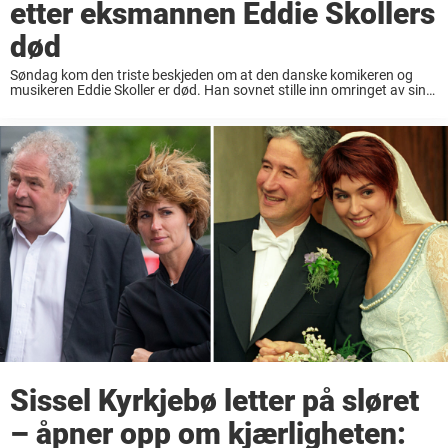
etter eksmannen Eddie Skollers
død
Søndag kom den triste beskjeden om at den danske komikeren og
musikeren Eddie Skoller er død. Han sovnet stille inn omringet av sine
nærmeste etter lengre tids sykdom, opplyste familien. Skoller ble 79
år gammel, ...
Sissel Kyrkjebø letter på sløret
– åpner opp om kjærligheten: