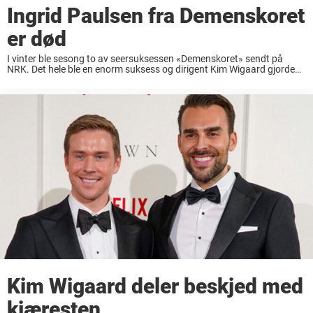
Ingrid Paulsen fra Demenskoret
er død
I vinter ble sesong to av seersuksessen «Demenskoret» sendt på
NRK. Det hele ble en enorm suksess og dirigent Kim Wigaard gjorde
det igjen – han tok det norske folk med storm. Programmet som ble
...
Kim Wigaard deler beskjed med
kjæresten