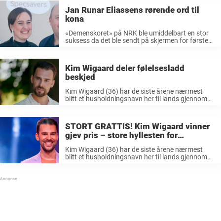
Jan Runar Eliassens rørende ord til
kona
«Demenskoret» på NRK ble umiddelbart en stor
suksess da det ble sendt på skjermen for første
gang. Programleder Ingrid Gjessing Linhave (46)
og dirigent Kim Wigaard (35) ledet programmet
der det ble startet et kor for mennesker med
Kim Wigaard deler følelsesladd
demens. ...
beskjed
Kim Wigaard (36) har de siste årene nærmest
blitt et husholdningsnavn her til lands gjennom
TV-programmet «Demenskoret» på NRK.
Wigaard har jobbet en årrekke i
underholdningsbransjen og har opptrådt på
STORT GRATTIS! Kim Wigaard vinner
både operahus og musikalscener samt i ulike ...
gjev pris – store hyllesten for
innsatsen i Demenskoret
Kim Wigaard (36) har de siste årene nærmest
blitt et husholdningsnavn her til lands gjennom
TV-programmet «Demenskoret» på NRK.
Wigaard har jobbet en årrekke i
underholdningsbransjen og har opptrådt på
både operahus og musikalscener samt i ulike ...