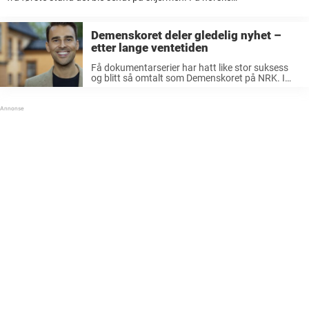
dokumentarserier har opplevd like stor suksess på NRK. I fjor fikk
seerne følge den andre sesongen av ...
Demenskoret deler gledelig nyhet –
etter lange ventetiden
Få dokumentarserier har hatt like stor suksess
og blitt så omtalt som Demenskoret på NRK. I
fjor ble sesong to av seersuksessen sendt på
skjermen. Det hele ble en enorm suksess og
dirigent Kim Wigaard ...