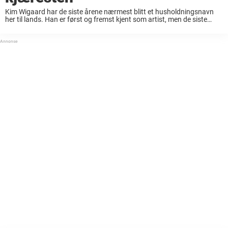
Kim Wigaard har de siste årene nærmest blitt et husholdningsnavn
her til lands. Han er først og fremst kjent som artist, men de siste
årene har han fått stor anerkjennelse for sitt arbeid med TV-
programmet ...