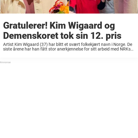
Gratulerer! Kim Wigaard og
Demenskoret tok sin 12. pris
Artist Kim Wigaard (37) har blitt et svært folkekjært navn i Norge. De
siste årene har han fått stor anerkjennelse for sitt arbeid med NRKs
«Demenskoret». Et prosjekt som setter fokus på hvordan musikk kan
...