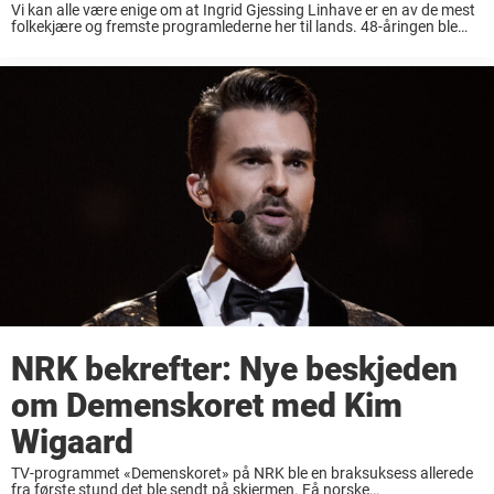
Vi kan alle være enige om at Ingrid Gjessing Linhave er en av de mest
folkekjære og fremste programlederne her til lands. 48-åringen ble
først kjent som programleder i TV 2-programmet «Idol» i 2004. Siden
...
NRK bekrefter: Nye beskjeden
om Demenskoret med Kim
Wigaard
TV-programmet «Demenskoret» på NRK ble en braksuksess allerede
fra første stund det ble sendt på skjermen. Få norske