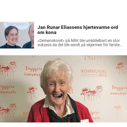
Jan Runar Eliassens hjertevarme ord
om kona
«Demenskoret» på NRK ble umiddelbart en stor
suksess da det ble sendt på skjermen for første
gang. Programleder Ingrid Gjessing Linhave (46)
og dirigent Kim Wigaard (35) ledet programmet
der det ble startet et kor for mennesker med
demens. ...