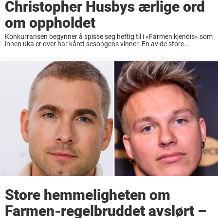
Christopher Husbys ærlige ord
om oppholdet
Konkurransen begynner å spisse seg heftig til i «Farmen kjendis» som
innen uka er over har kåret sesongens vinner. En av de store
seerfavorittene på denne tiden av året er TV-programmet der en rekke
deltakere reiser 100 ...
Store hemmeligheten om
Farmen-regelbruddet avslørt –