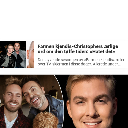
Farmen kjendis-Christophers ærlige
ord om den tøffe tiden: «Hatet det»
Den syvende sesongen av «Farmen kjendis» ruller
over TV-skjermen i disse dager. Allerede under
første uken utspilte det seg full dramatikk blant
deltakerne på Steinsjøen gård. Blant deltakerne i
år finner vi Christopher Mørch Husby ...