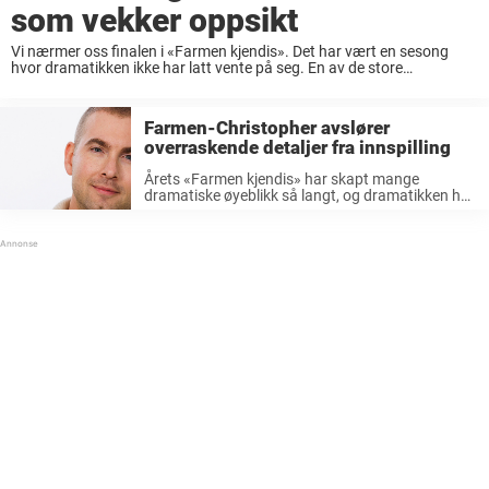
som vekker oppsikt
Vi nærmer oss finalen i «Farmen kjendis». Det har vært en sesong
hvor dramatikken ikke har latt vente på seg. En av de store
seerfavorittene på denne tiden av året er TV-programmet der en rekke
...
Farmen-Christopher avslører
overraskende detaljer fra innspilling
Årets «Farmen kjendis» har skapt mange
dramatiske øyeblikk så langt, og dramatikken har
fortsatt ikke tatt slutt. En av de store
seerfavorittene på denne tiden av året er TV-
programmet der en rekke deltakere reiser 100 ...