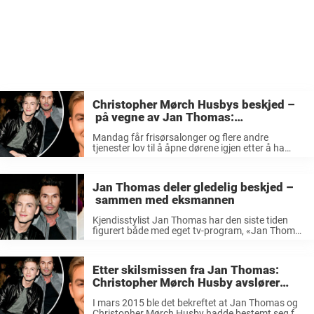
Christopher Mørch Husbys beskjed –
på vegne av Jan Thomas:
«Kjempetøft…»
Mandag får frisørsalonger og flere andre
tjenester lov til å åpne dørene igjen etter å ha
vært stengt siden 12. mars, som et tiltak for å
stoppe eller begrense spredningen av
koronaviruset. Jan Thomas Studios, ...
Jan Thomas deler gledelig beskjed –
sammen med eksmannen
Kjendisstylist Jan Thomas har den siste tiden
figurert både med eget tv-program, «Jan Thomas
søker drømmeprinsen», og i podkasten «Jan
Thomas og Einar blir venner». Den glade 53-
åringen har blitt en publikumsfavoritt, og gleden
Etter skilsmissen fra Jan Thomas:
blant ...
Christopher Mørch Husby avslører
gladnyhet om kjærligheten
I mars 2015 ble det bekreftet at Jan Thomas og
Christopher Mørch Husby hadde bestemt seg for