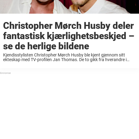
Christopher Mørch Husby deler
fantastisk kjærlighetsbeskjed –
se de herlige bildene
Kjendisstylisten Christopher Mørch Husby ble kjent gjennom sitt
ekteskap med TV-profilen Jan Thomas. De to gikk fra hverandre i
2015 etter 7 års ekteskap, men vennskapet og samarbeidet dem i
mellom har de beholdt. Tidligere ...