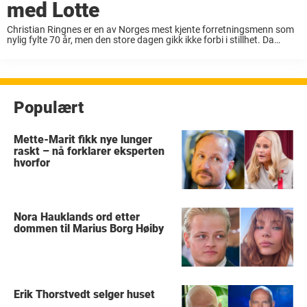
med Lotte
Christian Ringnes er en av Norges mest kjente forretningsmenn som
nylig fylte 70 år, men den store dagen gikk ikke forbi i stillhet. Da
forretningsmannen valgte å sende opp et stort fyrverkeri over Oslo
satte ...
Populært
Mette-Marit fikk nye lunger
raskt – nå forklarer eksperten
hvorfor
Nora Hauklands ord etter
dommen til Marius Borg Høiby
Erik Thorstvedt selger huset