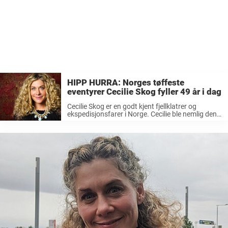
HIPP HURRA: Norges tøffeste
eventyrer Cecilie Skog fyller 49 år i dag
Cecilie Skog er en godt kjent fjellklatrer og
ekspedisjonsfarer i Norge. Cecilie ble nemlig den
første kvinnen som nådde de «tre polene», som
består i nå Nordpolen og Sydpolen og bestige
Mount Everest. Den ferske ...