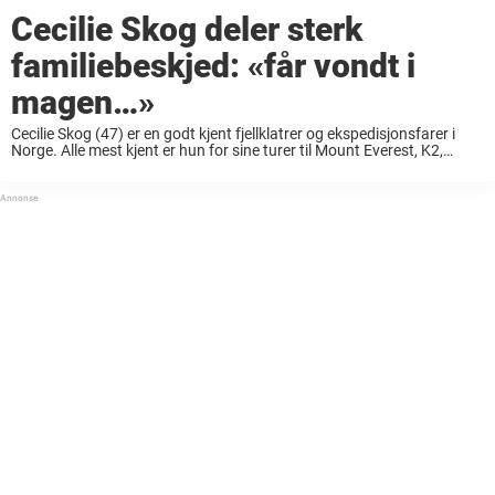
Cecilie Skog deler sterk
familiebeskjed: «får vondt i
magen…»
Cecilie Skog (47) er en godt kjent fjellklatrer og ekspedisjonsfarer i
Norge. Alle mest kjent er hun for sine turer til Mount Everest, K2,
Sydpolen og Nordpolen. Cecilie ble den første kvinnen som nådde de
...