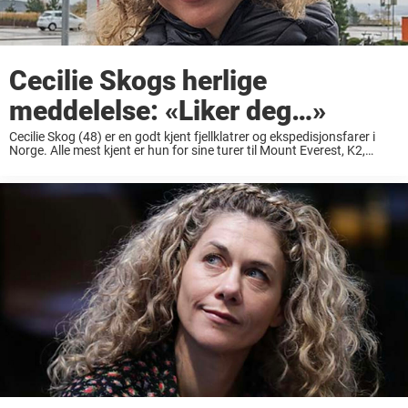
Cecilie Skogs herlige
meddelelse: «Liker deg…»
Cecilie Skog (48) er en godt kjent fjellklatrer og ekspedisjonsfarer i
Norge. Alle mest kjent er hun for sine turer til Mount Everest, K2,
Sydpolen og Nordpolen. Cecilie ble den første kvinnen som nådde de
...