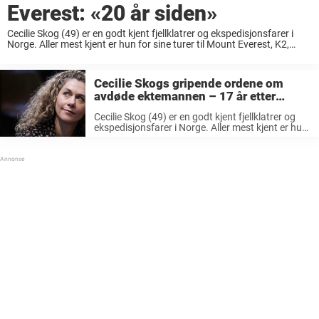
Everest: «20 år siden»
Cecilie Skog (49) er en godt kjent fjellklatrer og ekspedisjonsfarer i
Norge. Aller mest kjent er hun for sine turer til Mount Everest, K2,
Sydpolen og Nordpolen. Cecilie ble nemlig den første kvinnen som
nådde ...
Cecilie Skogs gripende ordene om
avdøde ektemannen – 17 år etter
bryllupet: «Tenker på Rolf og oss»
Cecilie Skog (49) er en godt kjent fjellklatrer og
ekspedisjonsfarer i Norge. Aller mest kjent er hun
for sine turer til Mount Everest, K2, Sydpolen og
Nordpolen. Cecilie ble nemlig den første kvinnen
som nådde ...