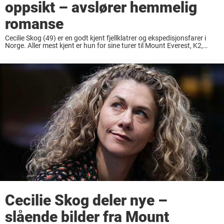
oppsikt – avslører hemmelig
romanse
Cecilie Skog (49) er en godt kjent fjellklatrer og ekspedisjonsfarer i
Norge. Aller mest kjent er hun for sine turer til Mount Everest, K2,
Sydpolen og Nordpolen. Cecilie ble nemlig den første kvinnen som
nådde ...
Cecilie Skog deler nye –
slående bilder fra Mount