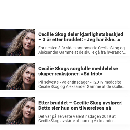
Cecilie Skog deler kjærlighetsbeskjed
– 3 år etter bruddet: «Jeg har ikke…»
For nesten 3 år siden annonserte Cecilie Skog og
Aleksander Gamme at de skulle gå fra hverandre.
Nyheten kom på selveste Valentinsdagen i 2019,
og paret hadde da vært sammen i hele fem år. I ...
Cecilie Skogs sorgfulle meddelelse
skaper reaksjoner: «Så trist»
På selveste «Valentinsdagen» i 2019 meddelte
Cecilie Skog og Aleksander Gamme at de skulle
gå fra hverandre etter fem år sammen. Skog og
Gamme har to barn sammen. «En gang i høst tok
vi altså ...
Etter bruddet – Cecilie Skog avslører:
Dette sier hun om tilværelsen nå
Det var på selveste Valentinsdagen 2019 at
Cecilie Skog avslørte at hun og Aleksander
Gamme hadde valgt å gå hvert til sitt. Begge
delte et innlegg om dette på Instagram, og fikk