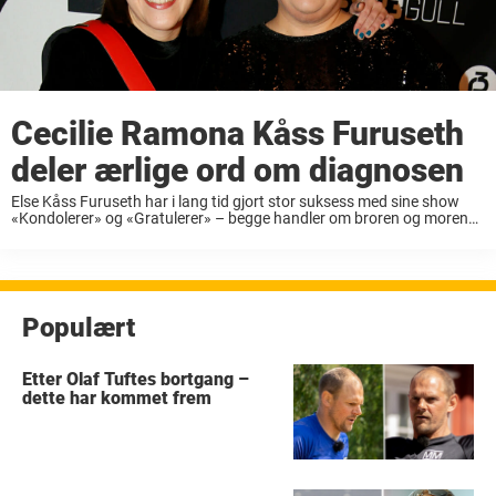
Cecilie Ramona Kåss Furuseth
deler ærlige ord om diagnosen
Else Kåss Furuseth har i lang tid gjort stor suksess med sine show
«Kondolerer» og «Gratulerer» – begge handler om broren og morens
død. De valgte begge å avslutte livet sitt. I høst kom hun ...
Populært
Etter Olaf Tuftes bortgang –
dette har kommet frem