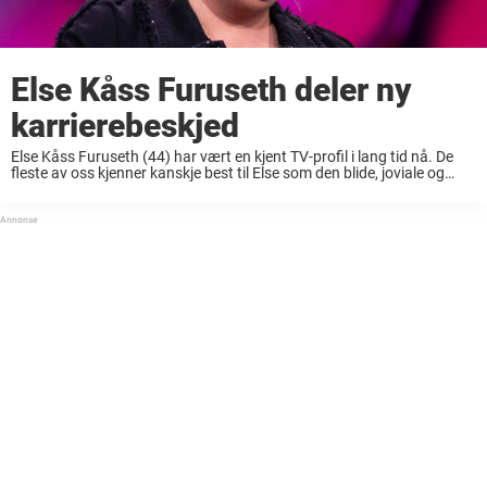
Else Kåss Furuseth deler ny
karrierebeskjed
Else Kåss Furuseth (44) har vært en kjent TV-profil i lang tid nå. De
fleste av oss kjenner kanskje best til Else som den blide, joviale og
positive personen som sprer humor og latter rundt ...