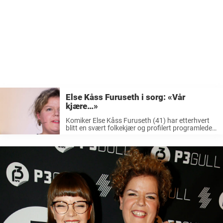
Else Kåss Furuseth i sorg: «Vår
kjære…»
Komiker Else Kåss Furuseth (41) har etterhvert
blitt en svært folkekjær og profilert programleder.
For tiden er 41-åringen blant annet aktuell med
programmet «Fra Kåss til kvelds» som går på
lørdager i beste sendetid på ...