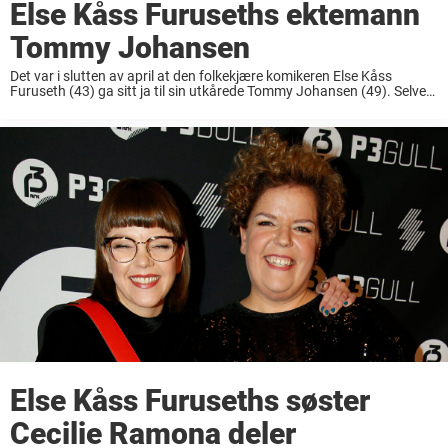
Else Kåss Furuseths ektemann
Tommy Johansen
Det var i slutten av april at den folkekjære komikeren Else Kåss
Furuseth (43) ga sitt ja til sin utkårede Tommy Johansen (49). Selve
bryllupet foregikk på scenen i Oslo Spektrum foran 7500
publikummere. Det ...
Else Kåss Furuseths søster
Cecilie Ramona deler