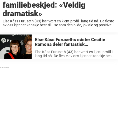
familiebeskjed: «Veldig
dramatisk»
Else Kåss Furuseth (43) har vært en kjent profil i lang tid nå. De fleste
av oss kjenner kanskje best til Else som den blide, joviale og positive
personen som sprer humor og latter rundt ...
Else Kåss Furuseths søster Cecilie
Ramona deler fantastisk
familiebeskjed
Else Kåss Furuseth (43) har vært en kjent profil i
lang tid nå. De fleste av oss kjenner kanskje best
til Else som den blide, joviale og positive personen
som sprer humor og latter rundt ...