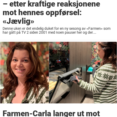
– etter kraftige reaksjonene
mot hennes oppførsel:
«Jævlig»
Denne uken er det endelig duket for en ny sesong av «Farmen» som
har gått på TV 2 siden 2001 med noen pauser her og der.
Programmet har klart å holde på sin popularitet, og ...
Farmen-Carla langer ut mot