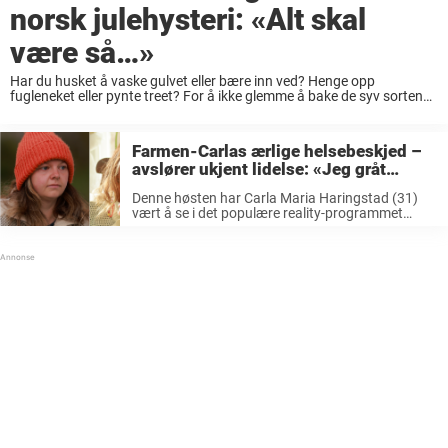
norsk julehysteri: «Alt skal
være så…»
Har du husket å vaske gulvet eller bære inn ved? Henge opp
fugleneket eller pynte treet? For å ikke glemme å bake de syv sortene
før julen ringes inn. Vi har mange juletradisjoner, kanskje litt ...
Farmen-Carlas ærlige helsebeskjed –
avslører ukjent lidelse: «Jeg gråt
masse»
Denne høsten har Carla Maria Haringstad (31)
vært å se i det populære reality-programmet
«Farmen» på TV 2. Søndag røk hennes
bestevenninne Kathrine Jacobsen (41) ut av
programmet i en tvekamp mot Björk Valnes
Atladóttir ...