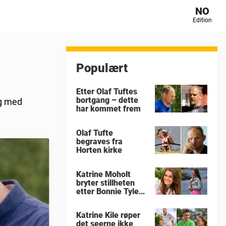
NO
Edition
Populært
Etter Olaf Tuftes
bortgang – dette
og med
har kommet frem
Olaf Tufte
begraves fra
Horten kirke
Katrine Moholt
bryter stillheten
etter Bonnie Tylers
død
Katrine Kile røper
det seerne ikke