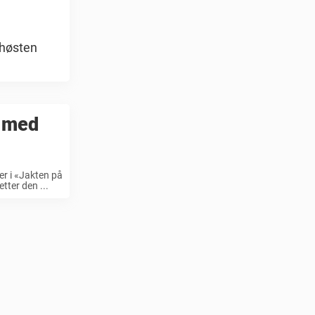
 høsten
r med
er i «Jakten på
tter den ...