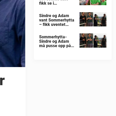
fikk se i
«Sommerhytta»
Sindre og Adam
vant Sommerhytta
– fikk uventet
beskjed
Sommerhytta-
Sindre og Adam
må pusse opp på
nytt
r