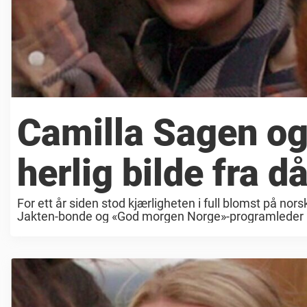
Camilla Sagen og
herlig bilde fra d
For ett år siden stod kjærligheten i full blomst på n
Jakten-bonde og «God morgen Norge»-programleder Ca
romansen utviklet seg raskt. Kort tid ...