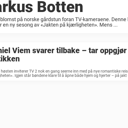
arkus Botten
full blomst på norske gårdstun foran TV-kameraene. Denne
 en ny sesong av «Jakten på kjærligheten». Mens ...
iel Viem svarer tilbake – tar oppgjø
tikken
høsten inviterer TV 2 nok en gang seerne inn med på nye romantiske reis
gheten». Igjen står bøndene klare til å åpne både hjem og hjerter – på jakt e