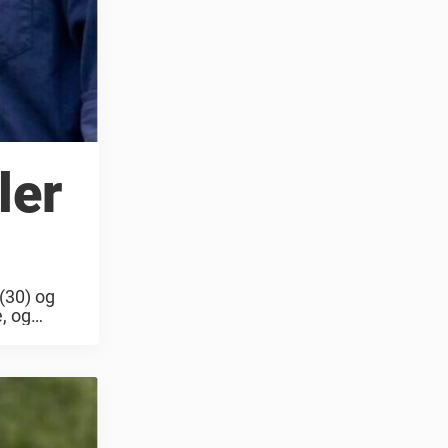
ler
(30) og
, og