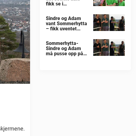
fikk se i
«Sommerhytta»
Sindre og Adam
vant Sommerhytta
– fikk uventet
beskjed
Sommerhytta-
Sindre og Adam
må pusse opp på
nytt
skjermene.