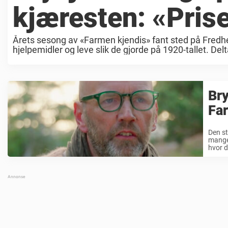
kjæresten: «Prise
Årets sesong av «Farmen kjendis» fant sted på Fredhe
hjelpemidler og leve slik de gjorde på 1920-tallet. Delt
Bry
Fa
Den st
mange 
hvor d