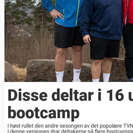
Disse deltar i 16
bootcamp
I høst rullet den andre sesongen av det populære T
I denne versjonen drar deltakerne på flere bootcamps f