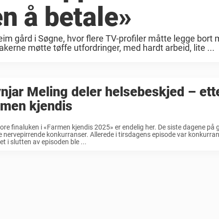
n å betale»
im gård i Søgne, hvor flere TV-profiler måtte legge bort
akerne møtte tøffe utfordringer, med hardt arbeid, lite ...
njar Meling deler helsebeskjed – ett
rmen kjendis
ore finaluken i «Farmen kjendis 2025» er endelig her. De siste dagene på 
nervepirrende konkurranser. Allerede i tirsdagens episode var konkurra
et i slutten av episoden ble ...