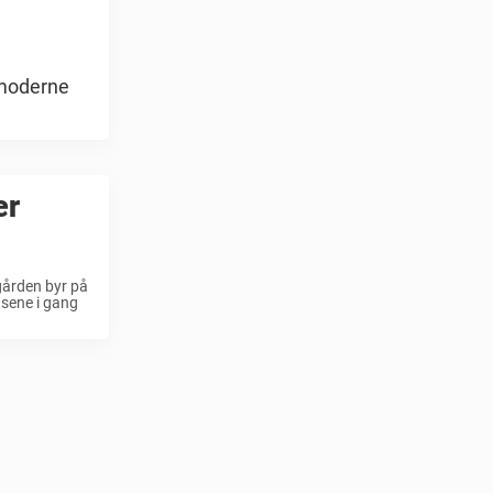
 moderne
er
gården byr på
nsene i gang