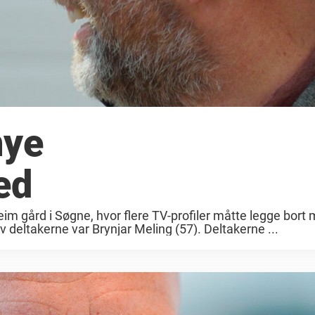
nye
ed
im gård i Søgne, hvor flere TV-profiler måtte legge bort
av deltakerne var Brynjar Meling (57). Deltakerne ...