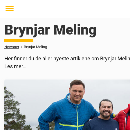
Toggle
menu
Brynjar Meling
Newsner
»
Brynjar Meling
Her finner du de aller nyeste artiklene om Brynjar Meli
Les mer…