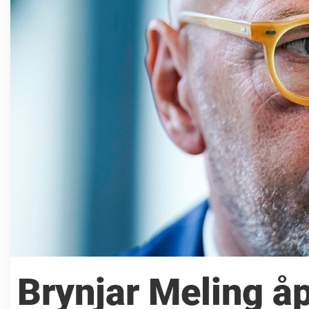
Brynjar Meling å