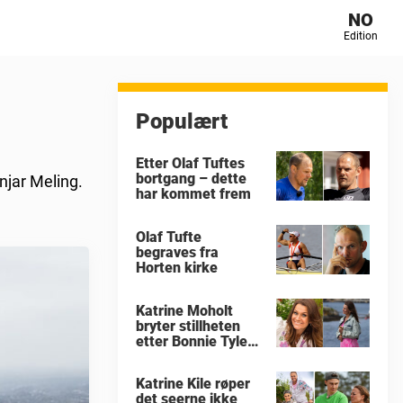
NO
Edition
Populært
Etter Olaf Tuftes
bortgang – dette
njar Meling.
har kommet frem
Olaf Tufte
begraves fra
Horten kirke
Katrine Moholt
bryter stillheten
etter Bonnie Tylers
død
Katrine Kile røper
det seerne ikke