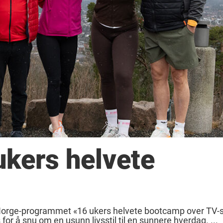
 ukers helvete
VNorge-programmet «16 ukers helvete bootcamp over TV-
or å snu om en usunn livsstil til en sunnere hverdag. ...