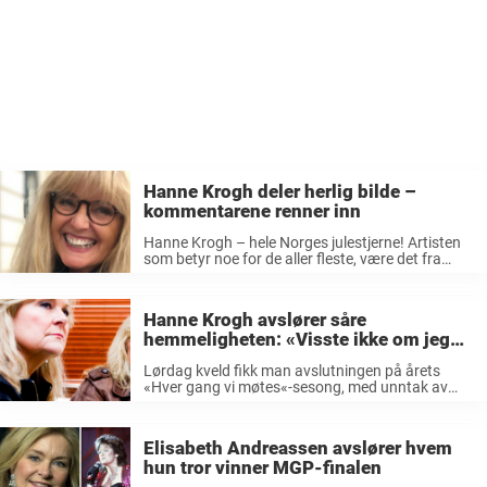
Hanne Krogh deler herlig bilde –
kommentarene renner inn
Hanne Krogh – hele Norges julestjerne! Artisten
som betyr noe for de aller fleste, være det fra
barndommen eller nå i voksen alder. Hanne
Krogh ble for alvor kjent da hun spilte rollen som
Sonja ...
Hanne Krogh avslører såre
hemmeligheten: «Visste ikke om jeg
var alenemor etter…»
Lørdag kveld fikk man avslutningen på årets
«Hver gang vi møtes«-sesong, med unntak av
«duettdagen» som kommer neste lørdag igjen.
Det var Hanne Krogh som var hedersgjest – og
kanskje hadde man spart det beste til ...
Elisabeth Andreassen avslører hvem
hun tror vinner MGP-finalen