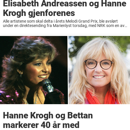
Elisabeth Andreassen og Hanne
Krogh gjenforenes
Alle artistene som skal delta i årets Melodi Grand Prix, ble avslørt
under en direktesending fra Marienlyst torsdag, med NRK som en av
mediene som dekket begivenheten live. Blant navnene som skal
opptre på scenen ...
Hanne Krogh og Bettan
markerer 40 år med