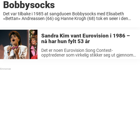
Bobbysocks
Det var tilbake i 1985 at sangduoen Bobbysocks med Elisabeth
«Bettan» Andreassen (66) og Hanne Krogh (68) tok en seier i den
internasjonale Grand Prix finalen. «La det swinge»-duoen tok verden
med storm. I 2025 ...
Sandra Kim vant Eurovision i 1986 –
nå har hun fylt 53 år
Det er noen Eurovision Song Contest-
opptredener som virkelig stikker seg ut gjennom
årene. Blant dem er den belgiske artisten Sandra
Kim som har blitt en Eurovision-legende. Bare 13
år gammel vant hun Eurovision Song Contest ...