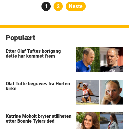
Posts
Side
1
Side
2
Neste
pagination
Populært
Etter Olaf Tuftes bortgang –
dette har kommet frem
Olaf Tufte begraves fra Horten
kirke
Katrine Moholt bryter stillheten
etter Bonnie Tylers død