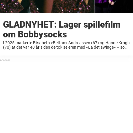
GLADNYHET: Lager spillefilm
om Bobbysocks
I 2025 markerte Elisabeth «Bettan» Andreassen (67) og Hanne Krogh
(70) at det var 40 år siden de tok seieren med «La det swinge» – som
duoen Bobbysocks under Eurovison Song Contest. Nå lages det ...