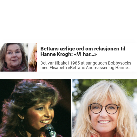
Bettans ærlige ord om relasjonen til
Hanne Krogh: «Vi har…»
Det var tilbake i 1985 at sangduoen Bobbysocks
med Elisabeth «Bettan» Andreassen og Hanne
Krogh tok en seier i den internasjonale Grand Prix
finalen. «La det swinge»-duoen tok verden med
storm. Snart 40 år etter ...