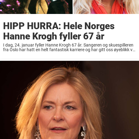
HIPP HURRA: Hele Norges
Hanne Krogh fyller 67 år
I dag, 24. januar fyller Hanne Krogh 67 år. Sangeren og skuespilleren
fra Oslo har hatt en helt fantastisk karriere og har gitt oss øyeblikk vi
sent kommer til å glemme. Nå hyller vi Hanne ...