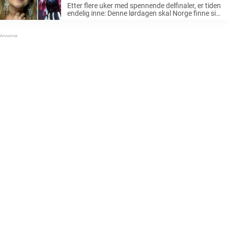
Etter flere uker med spennende delfinaler, er tiden
endelig inne: Denne lørdagen skal Norge finne sitt
Eurovision Song Contest-bidrag. 10 bidrag skal
kjempe i lørdagens finale – nå lurer alle på det
samme: Hvem vinner? Det ...