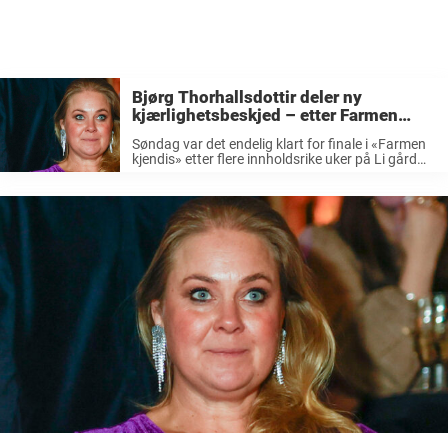
Bjørg Thorhallsdottir deler ny
kjærlighetsbeskjed – etter Farmen
kjendis
Søndag var det endelig klart for finale i «Farmen
kjendis» etter flere innholdsrike uker på Li gård
med både en god dose dramatikk og ulike tvister.
Det sto til slutt mellom Bjørg Thorhallsdottir (49)
og Sondre Mulongo Nystrøm ...