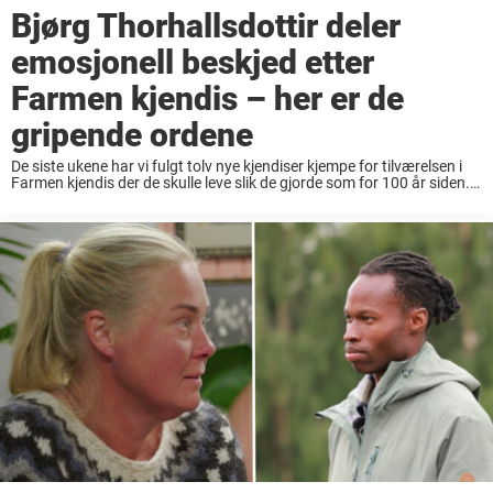
Bjørg Thorhallsdottir deler
emosjonell beskjed etter
Farmen kjendis – her er de
gripende ordene
De siste ukene har vi fulgt tolv nye kjendiser kjempe for tilværelsen i
Farmen kjendis der de skulle leve slik de gjorde som for 100 år siden.
Søndag var det endelig klart for finalen etter ...