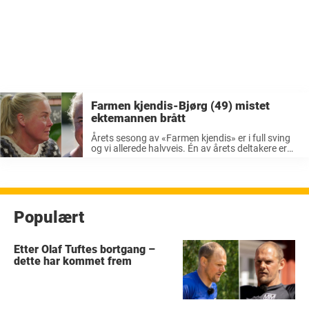
Farmen kjendis-Bjørg (49) mistet
ektemannen brått
Årets sesong av «Farmen kjendis» er i full sving
og vi allerede halvveis. Én av årets deltakere er
Bjørg Thorhallsdottir. Det har allerede rukket å
skje en hel del og dramatikken har ikke latt vente
...
Populært
Etter Olaf Tuftes bortgang –
dette har kommet frem