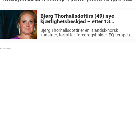
født i Isafjørdur på Island, men tilbrakte barndommen på Vøyenenga,
Lommedalen i Bærum og Sørøst-Asia. Foruten noen når i Cannes har
...
Bjørg Thorhallsdottirs (49) nye
kjærlighetsbeskjed – etter 13
forlovelser
Bjørg Thorhallsdottir er en islandsk-norsk
kunstner, forfatter, foredragsholder, EQ-terapeut
og TV-personlighet. Hun er opprinnelig født i
Isafjørdur på Island, men tilbrakte barndommen
på Vøyenenga, Lommedalen i Bærum og Sørøst-
Asia. Foruten noen når i Cannes har ...