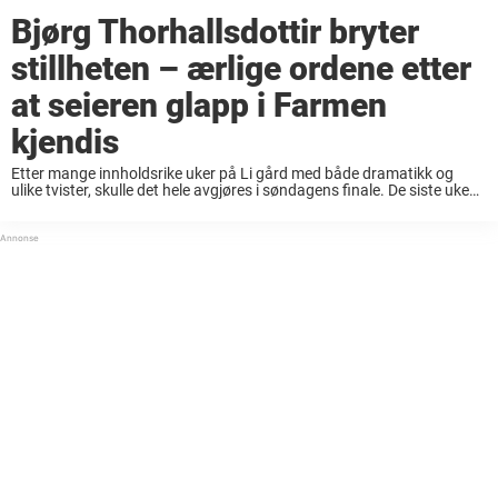
Bjørg Thorhallsdottir bryter
stillheten – ærlige ordene etter
at seieren glapp i Farmen
kjendis
Etter mange innholdsrike uker på Li gård med både dramatikk og
ulike tvister, skulle det hele avgjøres i søndagens finale. De siste ukene
har vi fulgt tolv nye kjendiser kjempe for tilværelsen i Farmen kjendiser
...