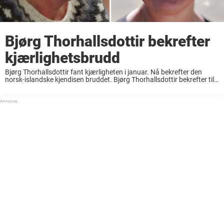
Bjørg Thorhallsdottir bekrefter
kjærlighetsbrudd
Bjørg Thorhallsdottir fant kjærligheten i januar. Nå bekrefter den
norsk-islandske kjendisen bruddet. Bjørg Thorhallsdottir bekrefter til
VG at hun og kjæresten Torbjørn Kjellmann har gått fra hverandre.
Kjellmann har uttalt seg til avisen. – Forholdet ...