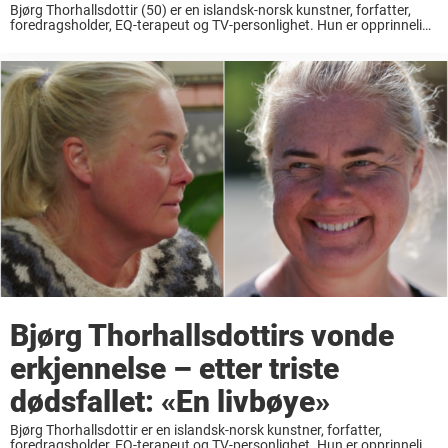
Bjørg Thorhallsdottir (50) er en islandsk-norsk kunstner, forfatter,
foredragsholder, EQ-terapeut og TV-personlighet. Hun er opprinnelig
født i Isafjørdur på Island, men tilbrakte barndommen på Vøyenenga,
Lommedalen i Bærum og Sørøst-Asia. Foruten noen når i Cannes ...
Bjørg Thorhallsdottirs vonde
erkjennelse – etter triste
dødsfallet: «En livbøye»
Bjørg Thorhallsdottir er en islandsk-norsk kunstner, forfatter,
foredragsholder, EQ-terapeut og TV-personlighet. Hun er opprinnelig