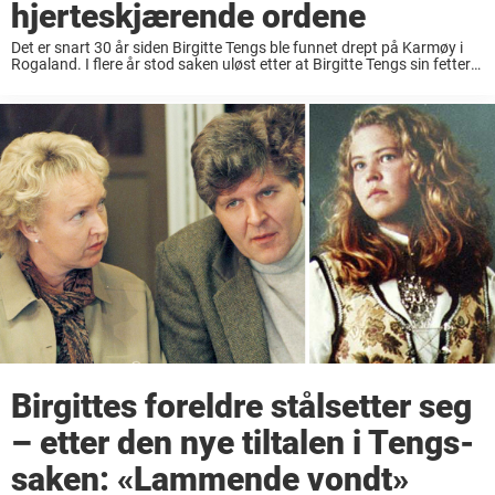
hjerteskjærende ordene
Det er snart 30 år siden Birgitte Tengs ble funnet drept på Karmøy i
Rogaland. I flere år stod saken uløst etter at Birgitte Tengs sin fetter
ble frikjent for drapet, men i 2021 skjedde ...
Birgittes foreldre stålsetter seg
– etter den nye tiltalen i Tengs-
saken: «Lammende vondt»