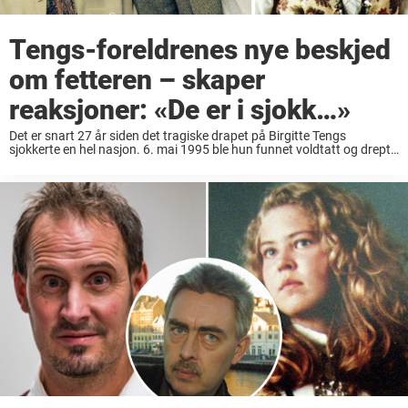
Tengs-foreldrenes nye beskjed
om fetteren – skaper
reaksjoner: «De er i sjokk…»
Det er snart 27 år siden det tragiske drapet på Birgitte Tengs
sjokkerte en hel nasjon. 6. mai 1995 ble hun funnet voldtatt og drept
ikke langt fra hjemmet sitt på Karmøy. Den gangen var ...