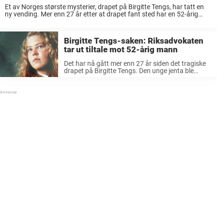
Et av Norges største mysterier, drapet på Birgitte Tengs, har tatt en
ny vending. Mer enn 27 år etter at drapet fant sted har en 52-årig
mann blitt tiltalt å ha drept 17 år gamle ...
Birgitte Tengs-saken: Riksadvokaten
tar ut tiltale mot 52-årig mann
Det har nå gått mer enn 27 år siden det tragiske
drapet på Birgitte Tengs. Den unge jenta ble
funnet voldtatt og drept 6. mai i 1995, ikke langt
fra hjemmet sitt på Karmøy. Nyheten ...