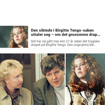
Den siktede i Birgitte Tengs-saken
uttaler seg – om det grusomme drapet:
«Det er helt…»
Det har nå gått mer enn 27 år siden det tragiske
drapet på Birgitte Tengs. Den unge jenta ble
funnet voldtatt og drept 6. mai i 1995, ikke langt
fra hjemmet sitt på Karmøy. Nyheten ...