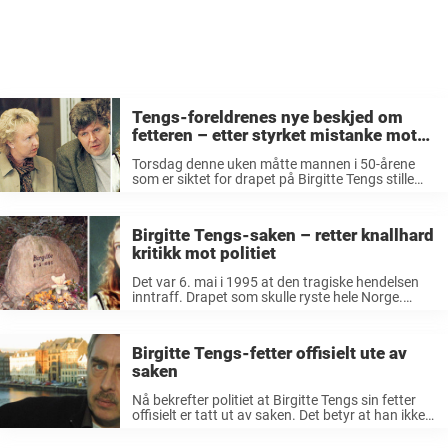
Tengs-foreldrenes nye beskjed om
fetteren – etter styrket mistanke mot
nye siktede: «Vantro»
Torsdag denne uken måtte mannen i 50-årene
som er siktet for drapet på Birgitte Tengs stille
opp i tingretten i Sør-Rogaland. Der ble han
fremstilt for varetektsfengsling.
Påtalemyndigheten ba om 12 nye uker, og det ...
Birgitte Tengs-saken – retter knallhard
kritikk mot politiet
Det var 6. mai i 1995 at den tragiske hendelsen
inntraff. Drapet som skulle ryste hele Norge.
Birgitte Tengs ble funnet voldtatt og drept av en
lokal sauebonde, bare et steinkast unna sitt hjem
på ...
Birgitte Tengs-fetter offisielt ute av
saken
Nå bekrefter politiet at Birgitte Tengs sin fetter
offisielt er tatt ut av saken. Det betyr at han ikke
lenger er mistenkt eller siktet for drapet på
Birgitte Tengs. Fetteren til Birgitte Tengs ble i ...