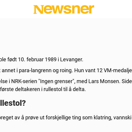
ble født 10. februar 1989 i Levanger.
ant annet i para-langrenn og roing. Hun vant 12 VM-medalje
takelse i NRK-serien "Ingen grenser", med Lars Monsen. Sid
ørste deltakeren i rullestol til å delta.
llestol?
get av å prøve ut forskjellige ting som klatring, vannski