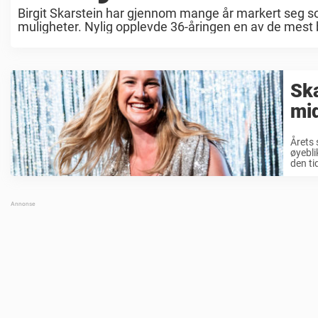
Birgit Skarstein har gjennom mange år markert seg s
muligheter. Nylig opplevde 36-åringen en av de mest be
Ska
mid
Årets 
øyebli
den ti