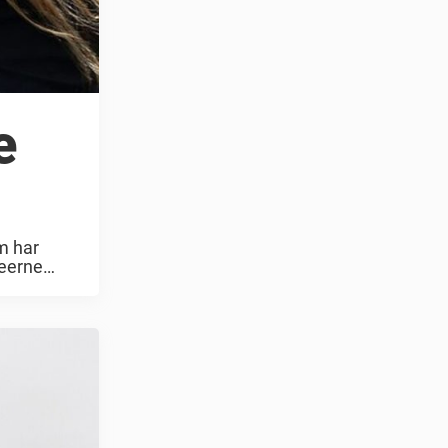
e
m har
seerne