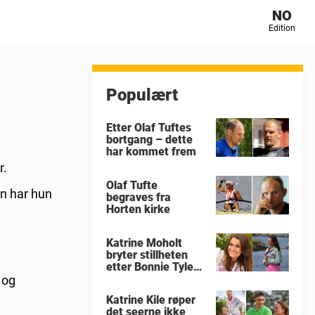
NO
Edition
Populært
Etter Olaf Tuftes
bortgang – dette
har kommet frem
r.
Olaf Tufte
en har hun
begraves fra
Horten kirke
Katrine Moholt
bryter stillheten
etter Bonnie Tylers
død
 og
Katrine Kile røper
det seerne ikke