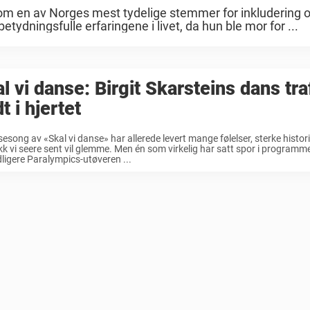
om en av Norges mest tydelige stemmer for inkludering 
tydningsfulle erfaringene i livet, da hun ble mor for ...
l vi danse: Birgit Skarsteins dans traf
t i hjertet
sesong av «Skal vi danse» har allerede levert mange følelser, sterke histori
kk vi seere sent vil glemme. Men én som virkelig har satt spor i programmet
dligere Paralympics-utøveren ...