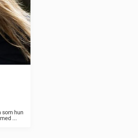
en som hun
 med ...