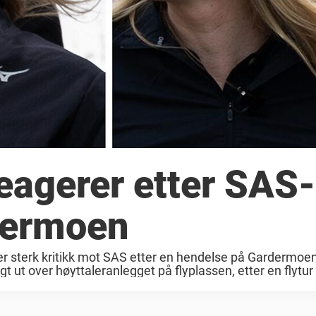
reagerer etter SAS-
dermoen
tter sterk kritikk mot SAS etter en hendelse på Gardermo
t ut over høyttaleranlegget på flyplassen, etter en flytur