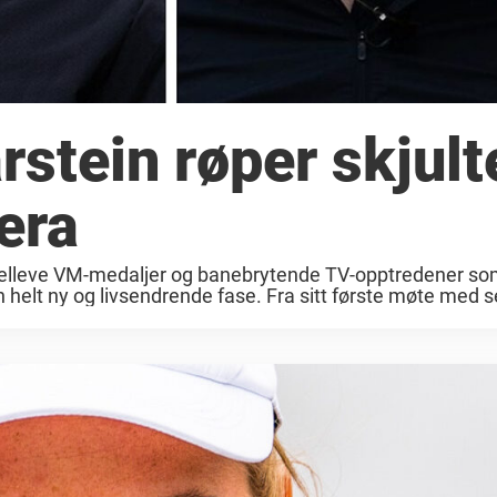
arstein røper skjult
era
, elleve VM-medaljer og banebrytende TV-opptredener so
 en helt ny og livsendrende fase. Fra sitt første møte med 