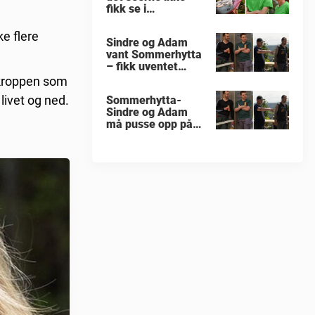
fikk se i
«Sommerhytta»
ke flere
Sindre og Adam
vant Sommerhytta
– fikk uventet
beskjed
 kroppen som
livet og ned.
Sommerhytta-
Sindre og Adam
må pusse opp på
nytt