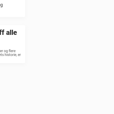
og
f alle
er og flere
s historie, er