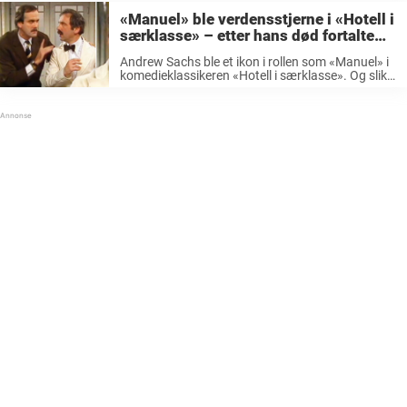
«Manuel» ble verdensstjerne i «Hotell i
særklasse» – etter hans død fortalte
kona sannheten om den tragiske
Andrew Sachs ble et ikon i rollen som «Manuel» i
slutten
komedieklassikeren «Hotell i særklasse». Og slik
gikk det med den klønete tjeneren til Basil Fawlty
som ga oss alle latterkrampe. «Hotell i
særklasse» ble en ...