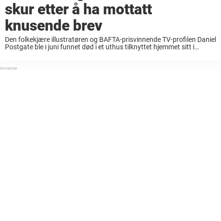
skur etter å ha mottatt
knusende brev
Den folkekjære illustratøren og BAFTA-prisvinnende TV-profilen Daniel
Postgate ble i juni funnet død i et uthus tilknyttet hjemmet sitt i
Whitstable i England. Nå kommer det fram at han mottok et dypt
rystende brev bare ...