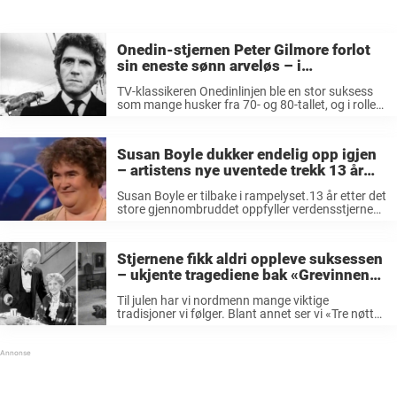
Onedin-stjernen Peter Gilmore forlot
sin eneste sønn arveløs – i
testamentet kom den skremmende
TV-klassikeren Onedinlinjen ble en stor suksess
sannheten frem
som mange husker fra 70- og 80-tallet, og i rollen
som James Onedin ble skuespilleren Peter
Gilmore et kjent ansikt i Norge. Da stjernen døde i
2013, etterlot han ...
Susan Boyle dukker endelig opp igjen
– artistens nye uventede trekk 13 år
etter gjennombruddet
Susan Boyle er tilbake i rampelyset.13 år etter det
store gjennombruddet oppfyller verdensstjernen
endelig en herlig personlig drøm.Her gjør hun sin
entré i sin egen favoritt-tv-serie. For over et tiår
siden stelte hun seg opp ...
Stjernene fikk aldri oppleve suksessen
– ukjente tragediene bak «Grevinnen
og Hovmesteren»
Til julen har vi nordmenn mange viktige
tradisjoner vi følger. Blant annet ser vi «Tre nøtter
til Askepott» og «Reisen til julestjernen», som
elskes av flere generasjoner. Men når det gjelder
lille julaften så finnes ...