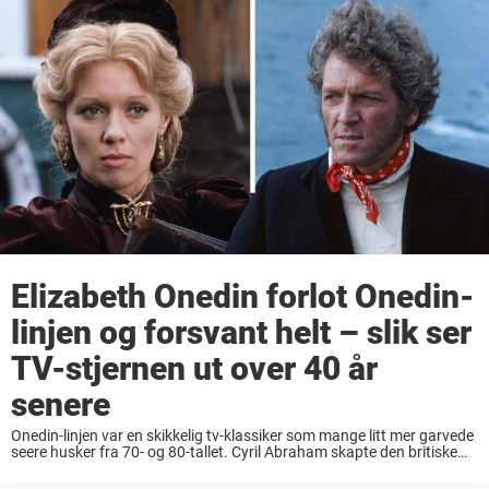
Elizabeth Onedin forlot Onedin-
linjen og forsvant helt – slik ser
TV-stjernen ut over 40 år
senere
Onedin-linjen var en skikkelig tv-klassiker som mange litt mer garvede
seere husker fra 70- og 80-tallet. Cyril Abraham skapte den britiske
dramaserien med originaltittelen «The Onedin Line» og den aller
første episoden hadde premiere på ...