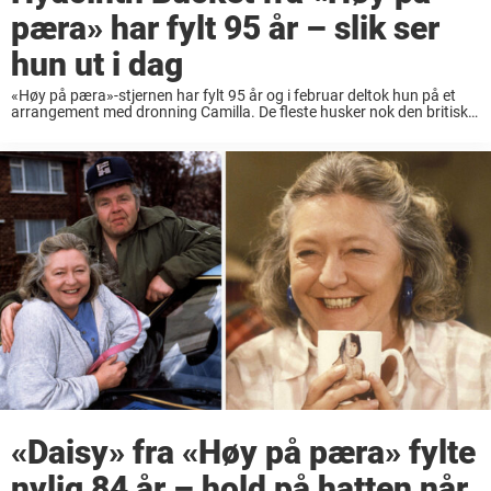
pæra» har fylt 95 år – slik ser
hun ut i dag
«Høy på pæra»-stjernen har fylt 95 år og i februar deltok hun på et
arrangement med dronning Camilla. De fleste husker nok den britiske
skuespilleren Patricia Routledge i hennes strålende rolle som den
irriterende Hyacinth ...
«Daisy» fra «Høy på pæra» fylte
nylig 84 år – hold på hatten når