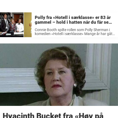
Polly fra «Hotell i særklasse» er 83 år
gammel – hold i hatten når du får se
hvordan hun ser ut i dag
Connie Booth spilte rollen som Polly Sherman i
komedien «Hotell i særklasse» Mange år har gått
siden serien ble spilt inn – slik ser Connie Booth
ut i dag LES OGSÅ: Gina Ward forlot «Med ...
Hyacinth Bucket fra «Høy på