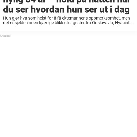
du ser hvordan hun ser ut i dag
Hun gjør hva som helst for å få ektemannens oppmerksomhet, men
det er sjelden noen kjærlige blikk eller gester fra Onslow. Ja, Hyacinth
Buckets søster Daisy i serien «Høy på pæra» lever et tilsynelatende
kjærlighetsløst ...