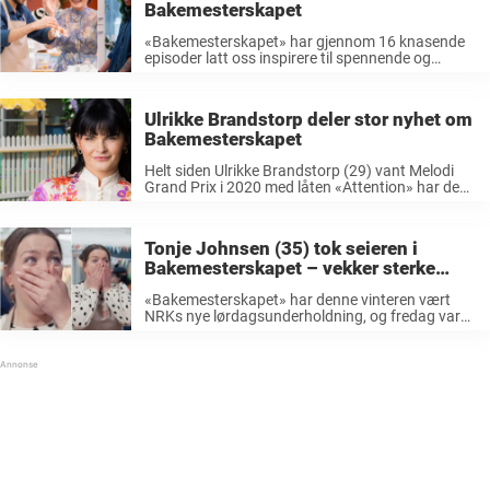
Bakemesterskapet
«Bakemesterskapet» har gjennom 16 knasende
episoder latt oss inspirere til spennende og
kreative måter å bake på. Det er artist Ulrikke
Brandstorp (29) som har ledet programmet der
10 hobbybakere deltar i håp om å til slutt ...
Ulrikke Brandstorp deler stor nyhet om
Bakemesterskapet
Helt siden Ulrikke Brandstorp (29) vant Melodi
Grand Prix i 2020 med låten «Attention» har den
sprudlende jenta blitt et velkjent fjes for det
norske folk. Vi har sett hun
i «Maskorama», «Kompani Lauritzen» og «Skal vi
Tonje Johnsen (35) tok seieren i
danse», og ...
Bakemesterskapet – vekker sterke
reaksjoner blant seerne
«Bakemesterskapet» har denne vinteren vært
NRKs nye lørdagsunderholdning, og fredag var
det finale i programmet hvor Tonje Johnsen fra
Trondheim stakk av med seieren. Det er
artist Ulrikke Brandstorp (28) som har ledet
programmet der 12 hobbybakere ...