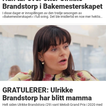
Brandstorp i Bakemesterskapet
I disse dager er innspillingen av den tredje sesongen av
«Bakemesterskapet» i full sving. Det ble imidlertid en noe mer hektisk
start enn produksjonen hadde sett for seg. Natt til første
innspillingsdag gikk nemlig programleder ...
GRATULERER: Ulrikke
Brandstorp har blitt mamma
Helt siden Ulrikke Brandstorp (29) vant Melodi Grand Prix i 2020 med