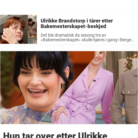
Ulrikke Brandstorp i tårer etter
Bakemesterskapet-beskjed
Det ble dramatisk da sesong tre av
«Bakemesterskapet» skulle kjøres i gang i Bergen
i mai. Dagen før første innspillingsdag gikk
nemlig programleder Ulrikke Brandstorp (29) inn i
fødsel – to måneder før termin. Dermed ...
Hun tar over etter Ulrikke