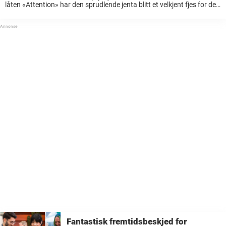
låten «Attention» har den sprudlende jenta blitt et velkjent fjes for det
norske folk. Vi har sett hun i «Maskorama», «Kompani
Lauritzen» og «Skal vi danse», og ...
Fantastisk fremtidsbeskjed for