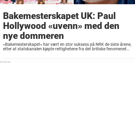
Bakemesterskapet UK: Paul
Hollywood «uvenn» med den
nye dommeren
«Bakemesterskapet» har vært en stor suksess på NRK de siste årene,
etter at statskanalen kjøpte rettighetene fra det britiske fenomenet
«The Great British Bake Off». Nå går det rykter om dårlig stemning
mellom den velkjente ...