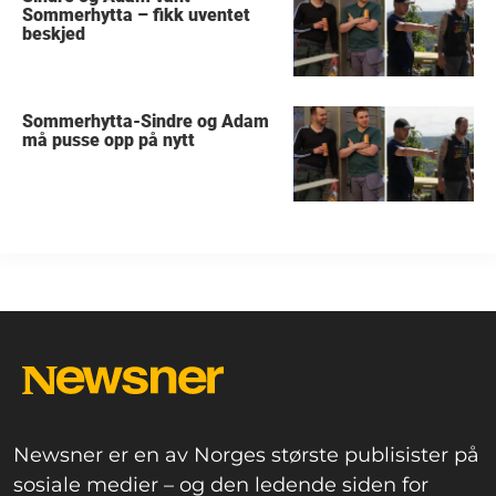
Sommerhytta – fikk uventet
beskjed
Sommerhytta-Sindre og Adam
må pusse opp på nytt
Newsner er en av Norges største publisister på
sosiale medier – og den ledende siden for