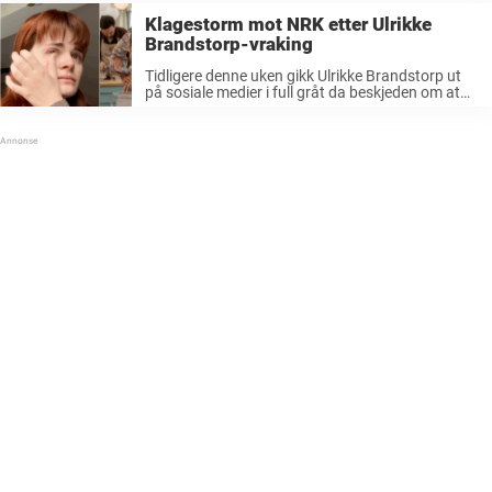
Klagestorm mot NRK etter Ulrikke
Brandstorp-vraking
Tidligere denne uken gikk Ulrikke Brandstorp ut
på sosiale medier i full gråt da beskjeden om at
hun ikke er med videre som programleder i
«Bakemesterskapet» på NRK kom. Det ble
dramatisk da sesong tre ...