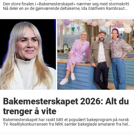
Den store finalen i «Bakemesterskapet» nærmer seg med stormskritt.
Nå deler en av de gjenværende deltakerne, Ida Gløtheim Rambraut
(26), detaljer fra innspillingen. Det er ingen tvil om at
«Bakemesterskapet», inspirert av suksessen «The Great ...
Bakemesterskapet 2026: Alt du
trenger å vite
Bakemesterskapet har raskt blitt et populært bakeprogram på norsk
TV. Realitykonkurransen fra NRK samler bakeglade amatører fra hele
landet som konkurrerer om å bli Norges beste hobbybaker.
Programmet er inspirert av den britiske suksessen The ...