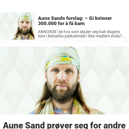
Aune Sands forslag: – Gi kvinner
300.000 for å få barn
ANNONSE: Se hva som skjuler seg bak dagens
luke i Betsafes julekalender! Ikke medlem enda?
Registrer deg i dag og få 100% bonus opptil 2500
kr og 10 big spins! – Gi kvinner 300.000 for ...
Aune Sand prøver seg for andre