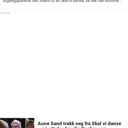
utgangspunktet blitt stemt ut av Skal vi danse, så fikk han komme
tilbake etter at TV 2 bestemte seg for å kaste ut ...
Aune Sand trakk seg fra Skal vi danse