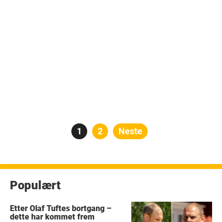
Posts
Side
1
Side
2
Neste
pagination
Populært
Etter Olaf Tuftes bortgang –
dette har kommet frem