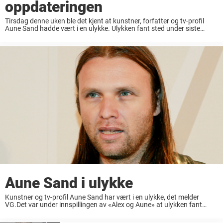
oppdateringen
Tirsdag denne uken ble det kjent at kunstner, forfatter og tv-profil
Aune Sand hadde vært i en ulykke. Ulykken fant sted under siste
innspillingsdag av Sands nye tv-program, «Alex og Aune», som
kommer på TV ...
Aune Sand i ulykke
Kunstner og tv-profil Aune Sand har vært i en ulykke, det melder
VG.Det var under innspillingen av «Alex og Aune» at ulykken fant
sted.Sand har fått brannskader i ansiktet som følge av ulykken. Det
var ...