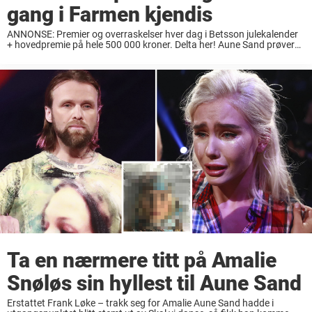
gang i Farmen kjendis
ANNONSE: Premier og overraskelser hver dag i Betsson julekalender
+ hovedpremie på hele 500 000 kroner. Delta her! Aune Sand prøver
seg for andre gang En av de som skal delta på «Torpet», og prøve ...
Ta en nærmere titt på Amalie
Snøløs sin hyllest til Aune Sand
Erstattet Frank Løke – trakk seg for Amalie Aune Sand hadde i