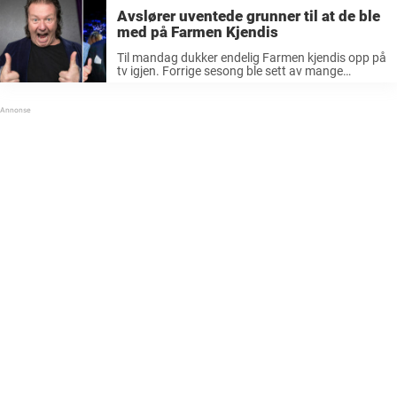
Avslører uventede grunner til at de ble
med på Farmen Kjendis
Til mandag dukker endelig Farmen kjendis opp på
tv igjen. Forrige sesong ble sett av mange
mennesker, og underholdningsfaktoren var høy.
Nå har nye kjendiser sjekket seg inn på en gård i
Norge, denne gangen ...