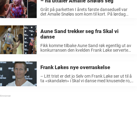
– nå uttaler Amalie Snøløs seg
Gråt på parketten I årets første danseduell var
det Amalie Snøløs som kom til kort. På lørdag
måtte hun forlate Skal vi danse. Det tok ikke
mange sekundene før tårene var et faktum, og
ifølge ...
Aune Sand trekker seg fra Skal vi
danse
Fikk komme tilbake Aune Sand røk egentlig ut av
konkurransen den kvelden Frank Løke serverte
tv-seerne et show de sent vil glemme. Frank
Løkes dans i Borat-truse førte til at han ble kastet
ut av ...
Frank Løkes nye overraskelse
– Litt trist er det jo Selv om Frank Løke ser ut til å
ta «skandalen» i Skal vi danse med knusende ro,
har han selv gitt uttrykk for at han synes det er
trist ...