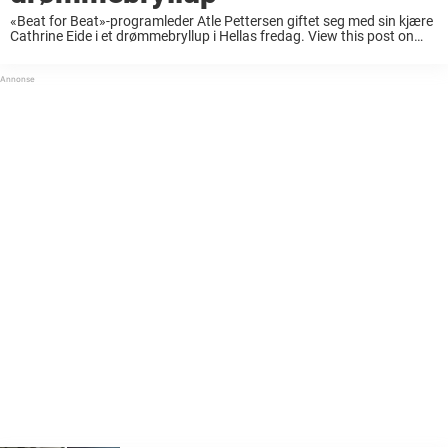
«Beat for Beat»-programleder Atle Pettersen giftet seg med sin kjære
Cathrine Eide i et drømmebryllup i Hellas fredag. View this post on
Instagram A post shared by Atle Pettersen (@atlepettersen) Etter å
ha vært kjærester ...