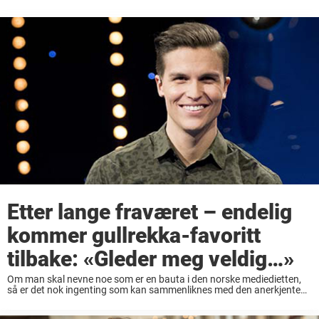
Etter lange fraværet – endelig
kommer gullrekka-favoritt
tilbake: «Gleder meg veldig…»
Om man skal nevne noe som er en bauta i den norske mediedietten,
så er det nok ingenting som kan sammenliknes med den anerkjente
«gullrekka» på fredagskveldene på NRK. Mange forskjellige innslag
har inngått i ...