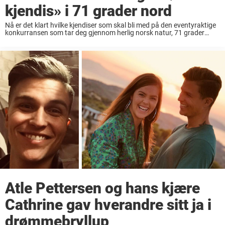
kjendis» i 71 grader nord
Nå er det klart hvilke kjendiser som skal bli med på den eventyraktige
konkurransen som tar deg gjennom herlig norsk natur, 71 grader
nord. Programmet hvor et utvalg mennesker skal bevege seg
gjennom hele Norge, ...
Atle Pettersen og hans kjære
Cathrine gav hverandre sitt ja i
drømmebryllup