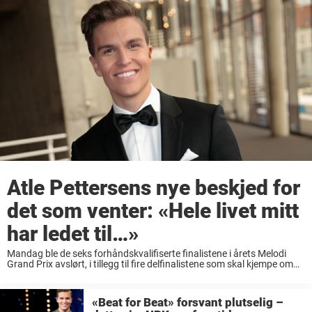
Atle Pettersens nye beskjed for
det som venter: «Hele livet mitt
har ledet til…»
Mandag ble de seks forhåndskvalifiserte finalistene i årets Melodi
Grand Prix avslørt, i tillegg til fire delfinalistene som skal kjempe om
en finaleplass kommende lørdag. En av de forhåndskvalifiserte
artistene er den kjente NRK-profilen Atle ...
«Beat for Beat» forsvant plutselig –