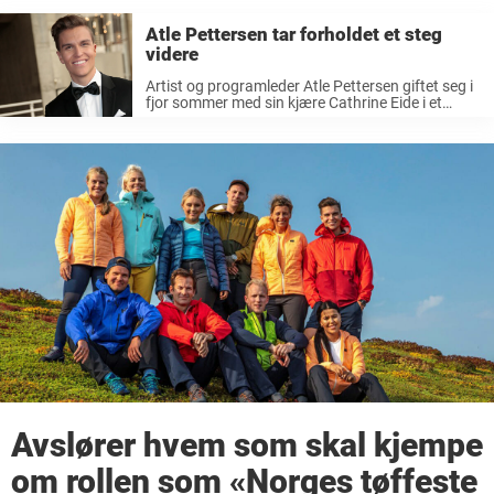
Atle Pettersen tar forholdet et steg
videre
Artist og programleder Atle Pettersen giftet seg i
fjor sommer med sin kjære Cathrine Eide i et
drømmebryllup i Hellas. Etter å ha vært kjærester
i seks år, gikk Pettersen ned på kne og fridde ...
Avslører hvem som skal kjempe
om rollen som «Norges tøffeste