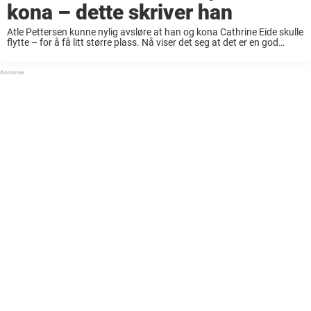
kona – dette skriver han
Atle Pettersen kunne nylig avsløre at han og kona Cathrine Eide skulle
flytte – for å få litt større plass. Nå viser det seg at det er en god
grunn til at ekteparet trenger nettopp ...