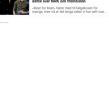
dette sier NRK om fremtiden
«Beat for Beat» hører med til helgekosen for
mange, men nå er det lenge siden vi har sett noe
til programmet. TV-programmet har gått på NRK
siden 1999, dog med noen «utbyttinger». Lenge
var det ...