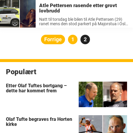
Atle Pettersen rasende etter grovt
lovbrudd
Natt til torsdag ble bilen til Atle Pettersen (29)
ranet mens den stod parkert på Majorstua i Oslo.
Artisten og NRK-programlederen forteller TV2.no
at han blant annet har mistet en harddisk med
verdifulle lisensnøkler til dataprogrammer ...
Posts
Forrige
Side
1
Side
2
pagination
Populært
Etter Olaf Tuftes bortgang –
dette har kommet frem
Olaf Tufte begraves fra Horten
kirke