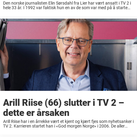
Den norske journalisten Elin Sørsdahl fra Lier har vært ansatt i TV 2 i
hele 33 år. I 1992 var faktisk hun en av de som var med på å starte
opp kanalen. Siden den ...
Arill Riise (66) slutter i TV 2 –
dette er årsaken
Arill Riise har i en årrekke vært et kjent og kjært fjes som nyhetsanker i
TV 2. Karrieren startet han i «God morgen Norge» i 2006. De aller
fleste nordmenn vet godt hvem 66-åringen er, ...