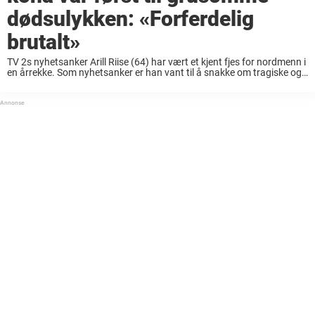
dødsulykken: «Forferdelig
brutalt»
TV 2s nyhetsanker Arill Riise (64) har vært et kjent fjes for nordmenn i
en årrekke. Som nyhetsanker er han vant til å snakke om tragiske og
alvorlige nyheter. I fjor sommer opplevde han imidlertid ...