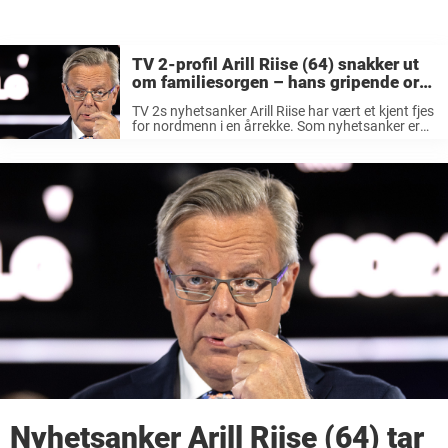
TV 2-profil Arill Riise (64) snakker ut
om familiesorgen – hans gripende ord
om dødsulykken som forandret alt
TV 2s nyhetsanker Arill Riise har vært et kjent fjes
for nordmenn i en årrekke. Som nyhetsanker er
han vant til å snakke om tragiske og alvorlige
nyheter. I november kom beskjeden om at TV 2 ...
Nyhetsanker Arill Riise (64) tar