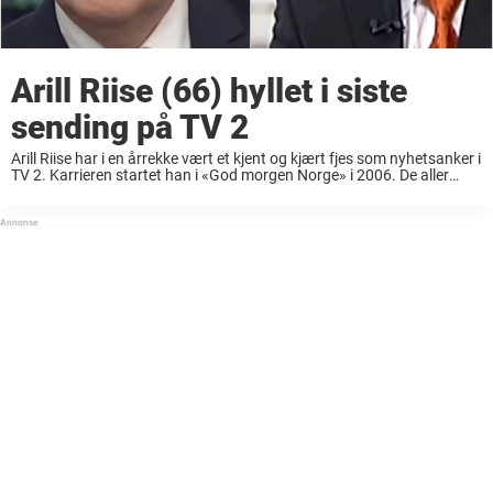
Arill Riise (66) hyllet i siste
sending på TV 2
Arill Riise har i en årrekke vært et kjent og kjært fjes som nyhetsanker i
TV 2. Karrieren startet han i «God morgen Norge» i 2006. De aller
fleste nordmenn vet godt hvem 66-åringen er, ...