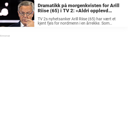
Dramatikk på morgenkvisten for Arill
Riise (65) i TV 2: «Aldri opplevd
lignende»
TV 2s nyhetsanker Arill Riise (65) har vært et
kjent fjes for nordmenn i en årrekke. Som
nyhetsanker er han vant til å snakke om tragiske
og alvorlige nyheter. I november i fjor kom
beskjeden ...