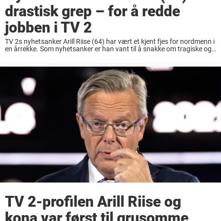
drastisk grep – for å redde
jobben i TV 2
TV 2s nyhetsanker Arill Riise (64) har vært et kjent fjes for nordmenn i
en årrekke. Som nyhetsanker er han vant til å snakke om tragiske og
alvorlige nyheter. I november kom beskjeden om at TV ...
TV 2-profilen Arill Riise og
kona var først til grusomme