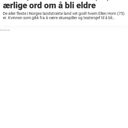
ærlige ord om å bli eldre
De aller fleste i Norges landstrakte land vet godt hvem Ellen Horn (75)
er. Kvinnen som gikk fra å være skuespiller og teatersjef til å bli
Norges kulturminister i Jens Stoltenbergs første regjering på 2000-
tallet. ...