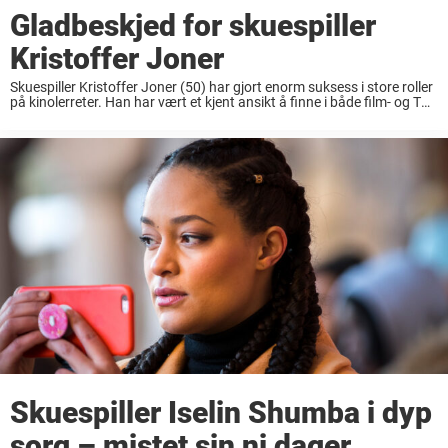
Gladbeskjed for skuespiller
Kristoffer Joner
Skuespiller Kristoffer Joner (50) har gjort enorm suksess i store roller
på kinolerreter. Han har vært et kjent ansikt å finne i både film- og TV-
bransje i en årrekke. Joner er aktuell med serien «Krigsseileren», ...
Skuespiller Iselin Shumba i dyp
sorg – mistet sin ni dager