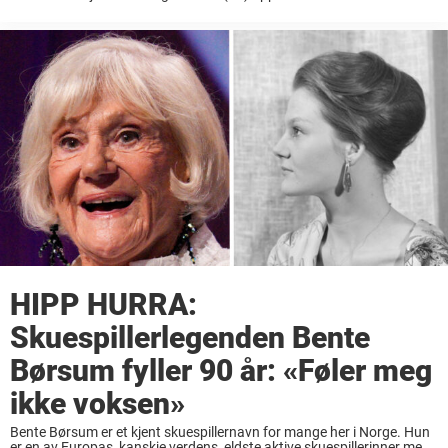
mareritt. De hadde gledet seg lenge til å hilse på den lille ...
HIPP HURRA:
Skuespillerlegenden Bente
Børsum fyller 90 år: «Føler meg
ikke voksen»
Bente Børsum er et kjent skuespillernavn for mange her i Norge. Hun
er en av Europas, kanskje verdens, eldste aktive skuespillerinner med