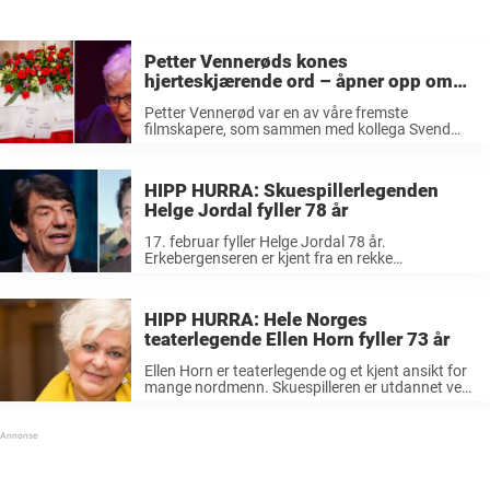
Petter Vennerøds kones
hjerteskjærende ord – åpner opp om
den vanskelige tiden
Petter Vennerød var en av våre fremste
filmskapere, som sammen med kollega Svend
Wam var han spesielt kjent for å lage
samfunnskritiske filmer. Fra 1970-tallet og
oppover hadde Petter Vennerød ansvaret for
HIPP HURRA: Skuespillerlegenden
manus eller for ...
Helge Jordal fyller 78 år
17. februar fyller Helge Jordal 78 år.
Erkebergenseren er kjent fra en rekke
suksessfilmer, blant annet «Orions Belte» og han
har både St. Olavs Orden og Amandas ærespris.
LES OGSÅ: 7 folkekjære kjendiser fra 60-tallet ...
HIPP HURRA: Hele Norges
teaterlegende Ellen Horn fyller 73 år
Ellen Horn er teaterlegende og et kjent ansikt for
mange nordmenn. Skuespilleren er utdannet ved
Statens teaterhøgskole. Det mest nylige Horn er
kjent for er TV-serien «Neste sommer» som går
på TV Norge. Denne har ...