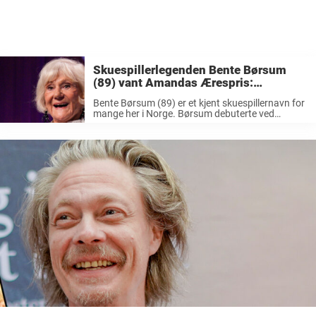
Skuespillerlegenden Bente Børsum
(89) vant Amandas Ærespris:
«Storartet»
Bente Børsum (89) er et kjent skuespillernavn for
mange her i Norge. Børsum debuterte ved
Nationaltheatret i 1958, og har vært med i en
rekke store teaterstykker. Hun har hatt en lang
fartstid hos Fjernsynsteatret, ...