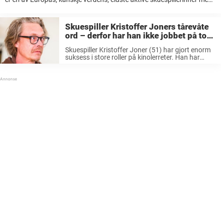
hele 65 år i bransjen. Børsum debuterte ved Nationaltheatret i 1958,
og har ...
Skuespiller Kristoffer Joners tårevåte
ord – derfor har han ikke jobbet på to
år
Skuespiller Kristoffer Joner (51) har gjort enorm
suksess i store roller på kinolerreter. Han har
vært et kjent ansikt å finne i både film- og TV-
bransje i en årrekke. Joner er aktuell med
serien «Krigsseileren», som ...