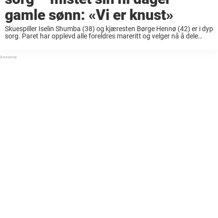
gamle sønn: «Vi er knust»
Skuespiller Iselin Shumba (38) og kjæresten Børge Hennø (42) er i dyp
sorg. Paret har opplevd alle foreldres mareritt og velger nå å dele
historien sin åpent med verden. De gledet seg stort til å hilse ...