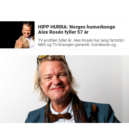
HIPP HURRA: Norges humorkonge
Alex Rosén fyller 57 år
TV-profilen fyller år. Alex Rosén har lang fartstid i
NRK og TV-bransjen generelt. Komikeren og
musikeren var også å se i TVNorge-serien «16
uker helvete». Der har han gått gjennom en
beinhard styrke- og mosjonstrening ...