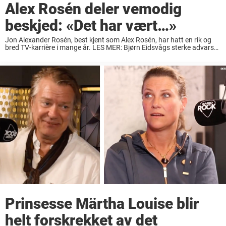
Alex Rosén deler vemodig
beskjed: «Det har vært…»
Jon Alexander Rosén, best kjent som Alex Rosén, har hatt en rik og
bred TV-karrière i mange år. LES MER: Bjørn Eidsvågs sterke advarsel
– etter skremmende hendelsen LES MER: Etter intens krangel:
Vemodig Marit ...
Prinsesse Märtha Louise blir
helt forskrekket av det