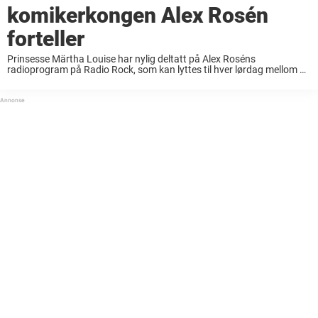
komikerkongen Alex Rosén
forteller
Prinsesse Märtha Louise har nylig deltatt på Alex Roséns
radioprogram på Radio Rock, som kan lyttes til hver lørdag mellom 15
og 18. Programmet er allerede spilt inn, og fredag delte Radio Rock en
liten ...