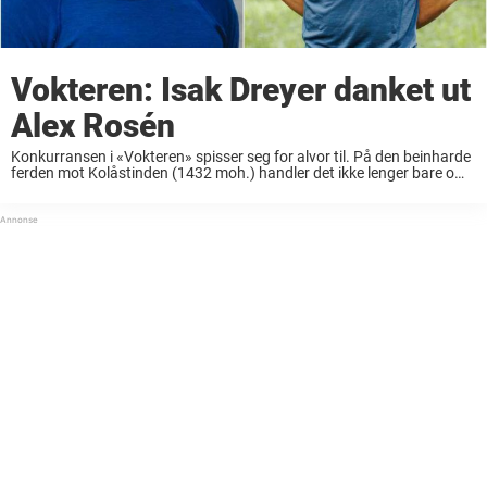
Vokteren: Isak Dreyer danket ut
Alex Rosén
Konkurransen i «Vokteren» spisser seg for alvor til. På den beinharde
ferden mot Kolåstinden (1432 moh.) handler det ikke lenger bare om
rå styrke og utholdenhet. Nå settes både strategi, samarbeid og
samvittighet på brutale ...