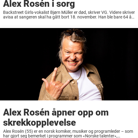
Alex Rosén i sorg
Backstreet Girls-vokalist Bjørn Müller er død, skriver VG. Videre skriver
avisa at sangeren skal ha gått bort 18. november. Han ble bare 64 år
gammel. Müller er kjent som vokalist i bandet Backstreet Girls, som ...
Alex Rosén åpner opp om
skrekkopplevelse
Alex Rosén (55) er en norsk komiker, musiker og programleder – som
har gjort seg bemerket i programmer som «Norske talenter»,