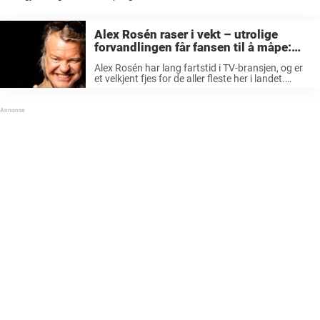
«Farmen kjendis» og «Alex og Aune». Tidligere i år skrev Newsner at
komikeren raser ...
Alex Rosén raser i vekt – utrolige
forvandlingen får fansen til å måpe:
«Helt ny mann»
Alex Rosén har lang fartstid i TV-bransjen, og er
et velkjent fjes for de aller fleste her i landet.
Mannen med den lett gjenkjennelige latteren og
herlige humoren har alltid vært aktiv i rampelyset
siden ...