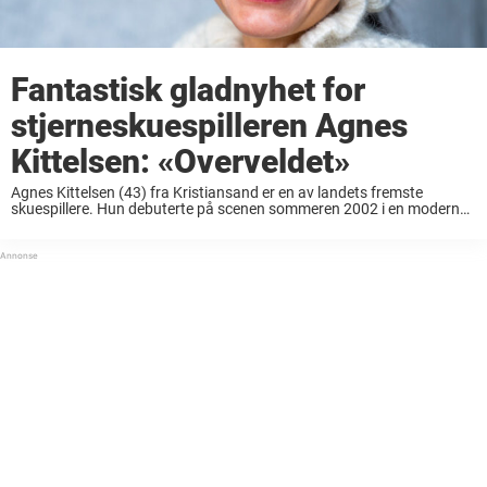
Fantastisk gladnyhet for
stjerneskuespilleren Agnes
Kittelsen: «Overveldet»
Agnes Kittelsen (43) fra Kristiansand er en av landets fremste
skuespillere. Hun debuterte på scenen sommeren 2002 i en moderne
versjon av «Aladdin». Siden har Kittelsen mildt sagt hatt en lysende
karriere. Hun har gjort det ...