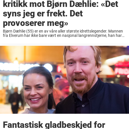
kritikk mot Bjørn Dæhlie: «Det
syns jeg er frekt. Det
provoserer meg»
Bjørn Dæhlie (55) er en av våre aller største idrettslegender. Mannen
fra Elverum har ikke bare vært en nasjonal langrennstjerne, han har
også vært en av de beste utøverne i hele verden. LES MER: Ari ...
Fantastisk gladbeskjed for