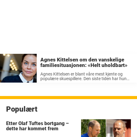
Agnes Kittelsen om den vanskelige
familiesituasjonen: «Helt uholdbart»
Agnes Kittelsen er blant våre mest kjente og
populære skuespillere. Den siste tiden har hun
gjort spesielt stor suksess med serien «Exit», som
nå nettopp har fullført innspillingen av sesong to.
Mange hjerter gleder seg ...
Populært
Etter Olaf Tuftes bortgang –
dette har kommet frem