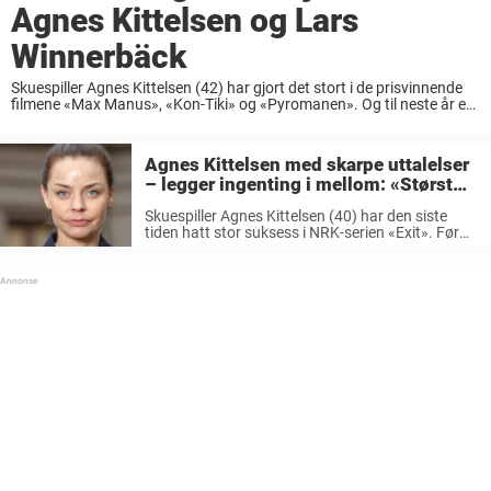
Agnes Kittelsen og Lars
Winnerbäck
Skuespiller Agnes Kittelsen (42) har gjort det stort i de prisvinnende
filmene «Max Manus», «Kon-Tiki» og «Pyromanen». Og til neste år er
hun igjen aktuell i rollen som finansfruen Hermine Veile i NRK-
suksessen «Exit». Agnes ...
Agnes Kittelsen med skarpe uttalelser
– legger ingenting i mellom: «Størst
grad provosert…»
Skuespiller Agnes Kittelsen (40) har den siste
tiden hatt stor suksess i NRK-serien «Exit». Før
det har hun også figurert som Tikken i «Max
Manus» og Elsa i «Pyromanen». I forbindelse
med serien «Exit» har ...