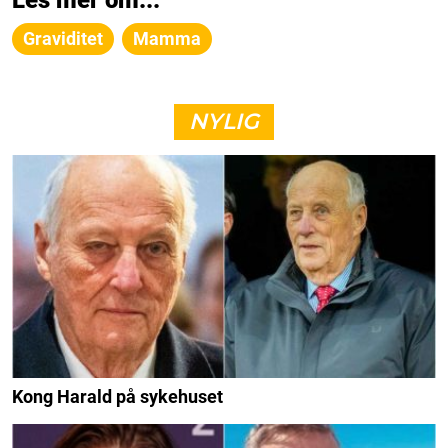
Graviditet
Mamma
NYLIG
Kong Harald på sykehuset