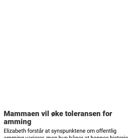
Mammaen vil øke toleransen for
amming
Elizabeth forstår at synspunktene om offentlig
amming varierer, men hun håper at hennes historie