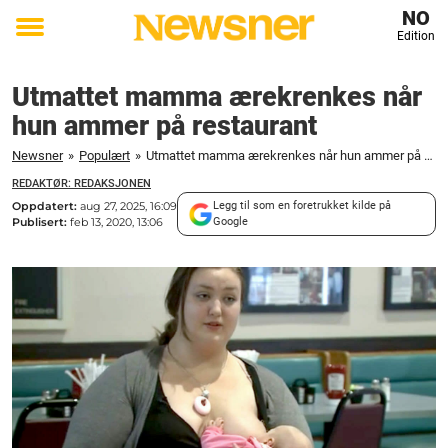
NO
Edition
Toggle
menu
Utmattet mamma ærekrenkes når
hun ammer på restaurant
Newsner
»
Populært
»
Utmattet mamma ærekrenkes når hun ammer på restaurant
REDAKTØR: REDAKSJONEN
Oppdatert:
aug 27, 2025, 16:09
Legg til som en foretrukket kilde på
Publisert:
feb 13, 2020, 13:06
Google