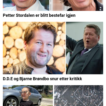
Petter Stordalen er blitt bestefar igjen
D.D.E og Bjarne Brøndbo snur etter kritikk