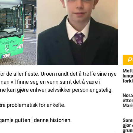
P
Mett
 de aller fleste. Uroen rundt det å treffe sine nye
lung
fork
an vil finne seg en venn samt det å være i
hvor
ne kan gjøre enhver selvsikker person engstelig.
Nora
ette
ære problematisk for enkelte.
Mari
r gamle gutten i denne historien.
Somm
gjør
grun