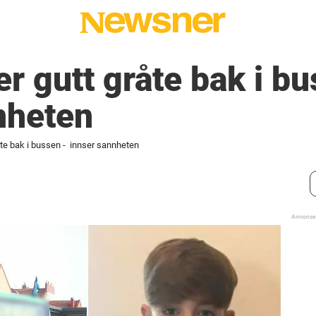
r gutt gråte bak i b
nheten
åte bak i bussen - innser sannheten