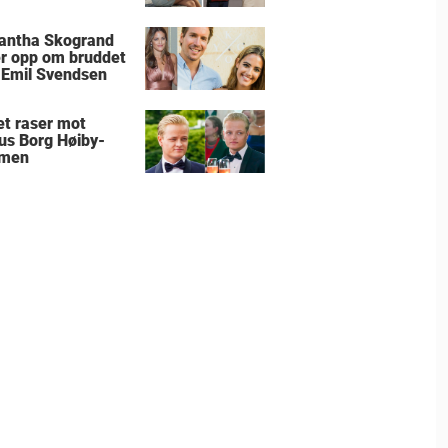
antha Skogrand
r opp om bruddet
Emil Svendsen
et raser mot
us Borg Høiby-
men