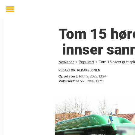
Toggle
menu
Tom 15 høre
innser san
Newsner
»
Populært
»
Tom 15 hører gutt gr
REDAKTØR: REDAKSJONEN
Oppdatert:
feb 12, 2025, 13:24
Publisert:
sep 21, 2018, 13:39