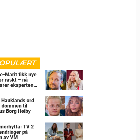
OPULÆRT
e-Marit fikk nye
er raskt – nå
larer eksperten
for
 Hauklands ord
r dommen til
us Borg Høiby
erhytta: TV 2
 endringer på
n av VM